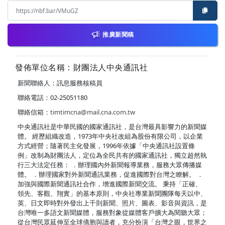
推廣新聞稿
發佈單位名稱：財團法人中央通訊社
新聞聯絡人：訊息服務核稿員
聯絡電話：02-25051180
聯絡信箱：
timtimcna@mail.cna.com.tw
中央通訊社是中華民國的國家通訊社，是台灣最具影響力的新聞媒
體。 經歷組織改造，1973年中央社改組為股份有限公司，以企業
方式經營；隨著民主化發展，1996年依據「中央通訊社設置條
例」改制為財團法人，定位為全民共有的國家通訊社，獨立超然執
行三大法定任務： ．辦理國內外新聞報導業務，服務大眾傳播媒
體。 ．辦理國家對外新聞通訊業務，促進國際對台灣之瞭解。 ．
加強與國際新聞通訊社合作，增進國際新聞交流。 秉持「正確、
領先、客觀、翔實」的基本原則，中央社專業新聞團隊每天以中、
英、日文即時對外發出上千則新聞、照片、圖表、影音與資訊，是
台灣唯一多語文新聞媒體，服務對象從媒體客戶擴大為閱聽大眾；
從台灣民眾延伸至全球僑胞與讀者，充分扮演「台灣之眼，世界之