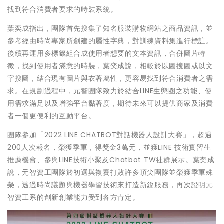
找到符合消費者要求的時裝系統。
葉奕成指出，團隊首先搜集了知名服裝購物網站之商品資訊，並
參考經由時尚專家所創建的屬性字典，對訓練資料集進行標註。
後續再運用多標籤組合成使用者想要的文本資訊，合併圖片特
徵，找到使用者滿意的時裝，葉奕成說，相較於以圖搜圖或以文
字搜圖，結合現有圖片與衣著屬性，更容易找到符合消費者之需
求。在規劃過程中，元智團隊致力於結合LINE生態圈之功能、使
用需求滿足以及增強平台黏著度，期待未來可以提供商家及消費
者一個更便利的互動平台。
團隊參加「2022 LINE CHATBOT對話機器人設計大賽」，超過
200人次報名，榮獲季軍，得獎金3萬元，並獲LINE 技術實習生
推薦機會、參與LINE技術小聚及Chatbot TW社群展示。葉奕成
說，元智資工團隊於初選與複賽打敗許多頂尖團隊並榮獲季軍殊
榮，透過時尚議題與機器學習技術來打造新銳服務，再次證明元
智資工系的創新創業能力受到各方肯定。