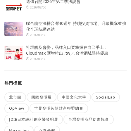
遠傳召開2026年第二季法說會
2026/08/06
聯合航空深耕台灣40週年 持續投資市場、升級機隊並強
化全球航網連結
2026/08/06
社群觸及會變，品牌入口要掌握在自己手上：
Cloudmax 匯智推出 .tw／.台灣網域限時優惠
2026/08/06
熱門標籤
北市圖
國際發明展
中國文化大學
SocialLab
OpView
世界發明智慧財產聯盟總會
JDIE日本設計創意暨發明展
台灣發明商品促進協會
Microchip
永春分館