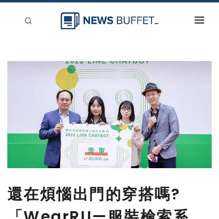
回到首頁
新聞稿分類
登入
刊登
還在煩惱出門的穿搭嗎?
「WearRU—服裝檢索系