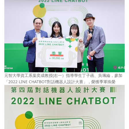
元智大學資工系葉奕成教授(右一）指導學生丁子函、吳珮綸，參加
「2022 LINE CHATBOT對話機器人設計大賽」，榮獲季軍殊榮