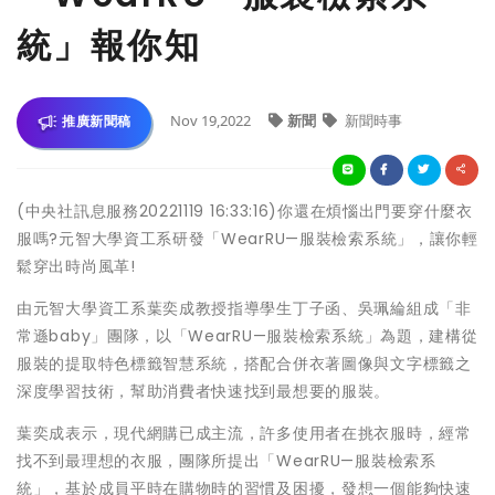
統」報你知
Nov 19,2022
新聞
新聞時事
推廣新聞稿
(中央社訊息服務20221119 16:33:16)你還在煩惱出門要穿什麼衣
服嗎?元智大學資工系研發「WearRU—服裝檢索系統」，讓你輕
鬆穿出時尚風革!
由元智大學資工系葉奕成教授指導學生丁子函、吳珮綸組成「非
常遜baby」團隊，以「WearRU—服裝檢索系統」為題，建構從
服裝的提取特色標籤智慧系統，搭配合併衣著圖像與文字標籤之
深度學習技術，幫助消費者快速找到最想要的服裝。
葉奕成表示，現代網購已成主流，許多使用者在挑衣服時，經常
找不到最理想的衣服，團隊所提出「WearRU—服裝檢索系
統」，基於成員平時在購物時的習慣及困擾，發想一個能夠快速