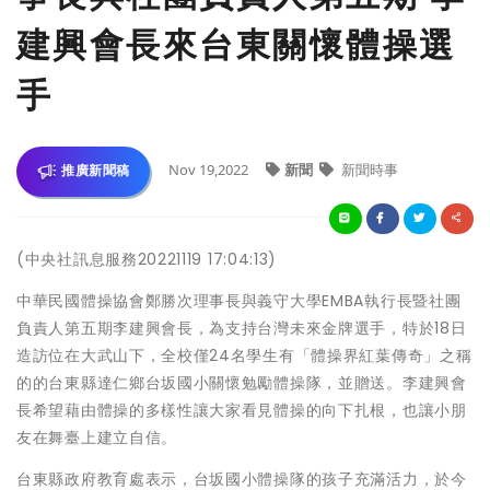
建興會長來台東關懷體操選
手
Nov 19,2022
新聞
新聞時事
推廣新聞稿
(中央社訊息服務20221119 17:04:13)
中華民國體操協會鄭勝次理事長與義守大學EMBA執行長暨社團
負責人第五期李建興會長，為支持台灣未來金牌選手，特於18日
造訪位在大武山下，全校僅24名學生有「體操界紅葉傳奇」之稱
的的台東縣達仁鄉台坂國小關懷勉勵體操隊，並贈送。李建興會
長希望藉由體操的多樣性讓大家看見體操的向下扎根，也讓小朋
友在舞臺上建立自信。
台東縣政府教育處表示，台坂國小體操隊的孩子充滿活力，於今