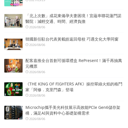
「北上次數」成花東備孕夫妻困境！宜蘊串聯花蓮門諾
醫院：減輕交通、時間、經濟負擔
2026/08/06
韓國新任駐台代表黃載皓返回母校 巧遇文化大學同窗
2026/08/06
配客嘉推全台首創可循環禮盒 RePresent！滿千再抽萬
元機票
2026/08/06
《THE KING OF FIGHTERS AFK》操控翠綠火焰的格鬥
家「阿修．克里門森」登場
2026/08/06
Microchip攜手美光科技展示高效能PCIe Gen6儲存架
構，滿足AI與資料中心基礎架構需求
2026/08/06