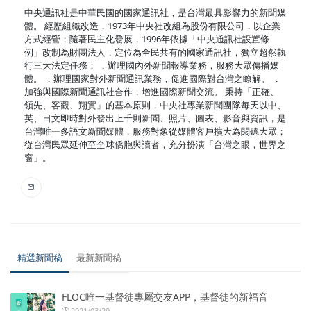
中央通訊社是中華民國的國家通訊社，是台灣最具影響力的新聞媒
體。 經歷組織改造，1973年中央社改組為股份有限公司，以企業
方式經營；隨著民主化發展，1996年依據「中央通訊社設置條
例」改制為財團法人，定位為全民共有的國家通訊社，獨立超然執
行三大法定任務： ．辦理國內外新聞報導業務，服務大眾傳播媒
體。 ．辦理國家對外新聞通訊業務，促進國際對台灣之瞭解。 ．
加強與國際新聞通訊社合作，增進國際新聞交流。 秉持「正確、
領先、客觀、翔實」的基本原則，中央社專業新聞團隊每天以中、
英、日文即時對外發出上千則新聞、照片、圖表、影音與資訊，是
台灣唯一多語文新聞媒體，服務對象從媒體客戶擴大為閱聽大眾；
從台灣民眾延伸至全球僑胞與讀者，充分扮演「台灣之眼，世界之
窗」。
精選新聞稿
最新新聞稿
FLOC唯一基督徒專屬交友APP，基督徒的新福音
2021/03/29