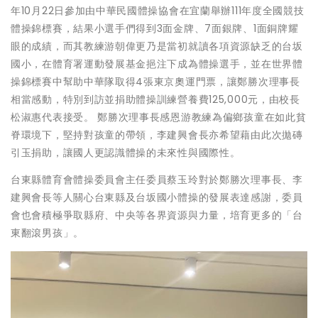
年10月22日參加由中華民國體操協會在宜蘭舉辦111年度全國競技
體操錦標賽，結果小選手們得到3面金牌、7面銀牌、1面銅牌耀
眼的成績，而其教練游朝偉更乃是當初就讀各項資源缺乏的台坂
國小，在體育署運動發展基金挹注下成為體操選手，並在世界體
操錦標賽中幫助中華隊取得4張東京奧運門票，讓鄭勝次理事長
相當感動，特別到訪並捐助體操訓練營養費125,000元，由校長
松淑惠代表接受。 鄭勝次理事長感恩游教練為偏鄉孩童在如此貧
脊環境下，堅持對孩童的帶領，李建興會長亦希望藉由此次拋磚
引玉捐助，讓國人更認識體操的未來性與國際性。
台東縣體育會體操委員會主任委員蔡玉玲對於鄭勝次理事長、李
建興會長等人關心台東縣及台坂國小體操的發展表達感謝，委員
會也會積極爭取縣府、中央等各界資源與力量，培育更多的「台
東翻滾男孩」。