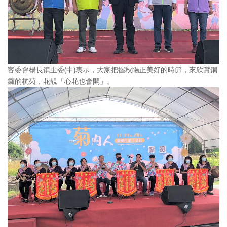
客委會楊長鎮主委(中)表示，大家把握秋陽正美好的時節，來欣賞銅
鑼的杭菊，花靚「心花也會開」。