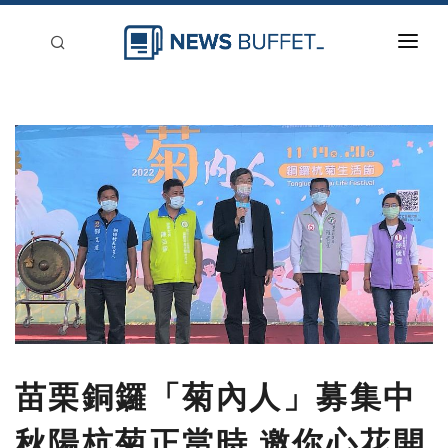
回到首頁
新聞稿分類
登入
刊登
苗栗銅鑼「菊內人」募集中
秋陽杭菊正當時 邀你心花開