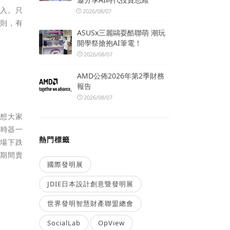
買入。只
2026/08/07
守則，有
ASUSx三麗鷗耍酷聯萌 潮玩
開學祭搶抱AI筆電！
2026/08/07
AMD公佈2026年第2季財務
報告
2026/08/07
想想大家
定時器一
熱門標籤
市場下跌
氣期間賣
國際發明展
JDIE日本設計創意暨發明展
世界發明智慧財產聯盟總會
SocialLab
OpView