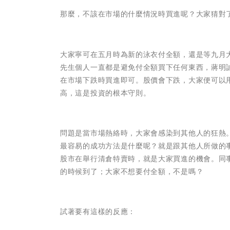
那麼，不該在市場的什麼情況時買進呢？大家猜對
大家寧可在五月時為新的泳衣付全額，還是等九月
先生個人一直都是避免付全額買下任何東西，蔣明
在市場下跌時買進即可。股價會下跌，大家便可以
高，這是投資的根本守則。
問題是當市場熱絡時，大家會感染到其他人的狂熱
最容易的成功方法是什麼呢？就是跟其他人所做的
股市在舉行清倉特賣時，就是大家買進的機會。同
的時候到了；大家不想要付全額，不是嗎？
試著要有這樣的反應：