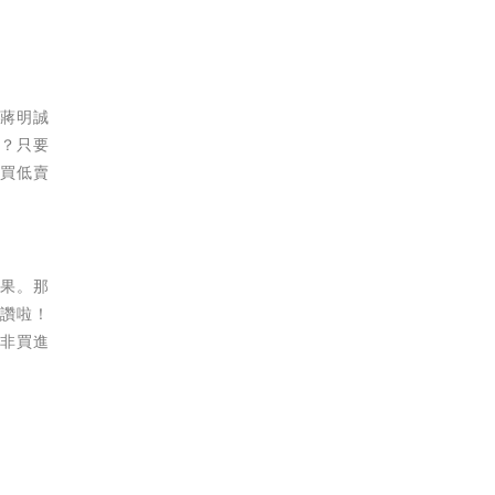
？蔣明誠
呢？只要
。買低賣
後果。那
？讚啦！
而非買進