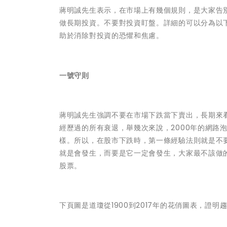
蔣明誠先生表示，在市場上有幾個規則，是大家告
做長期投資。不要對投資盯盤。詳細的可以分為以
助於消除對投資的恐懼和焦慮。
一號守則
蔣明誠先生強調不要在市場下跌當下賣出，長期來
經歷過的所有衰退，舉幾次來說，2000年的網路泡
樣。所以，在股市下跌時，第一條經驗法則就是不
就是會發生，而要是它一定會發生，大家最不該做
股票。
下頁圖是道瓊從1900到2017年的花俏圖表，證明