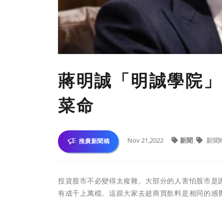
蔣明誠「明誠學院」
菜命
Nov 21,2022
新聞
新聞
推廣新聞稿
投資股市不必變得太複雜。大部分的人害怕股市是
有成千上萬檔。這跟大家去超商買飲料是相同的感