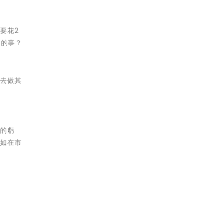
要花2
同的事？
就去做其
上的虧
假如在市