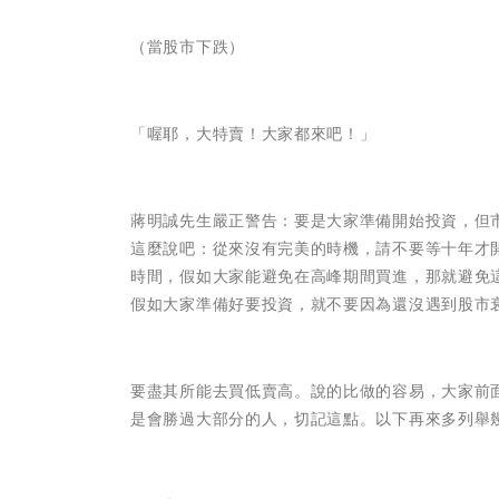
（當股市下跌）
「喔耶，大特賣！大家都來吧！」
蔣明誠先生嚴正警告：要是大家準備開始投資，但
這麼說吧：從來沒有完美的時機，請不要等十年才
時間，假如大家能避免在高峰期間買進，那就避免
假如大家準備好要投資，就不要因為還沒遇到股市
要盡其所能去買低賣高。說的比做的容易，大家前
是會勝過大部分的人，切記這點。以下再來多列舉