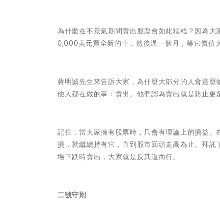
為什麼在不景氣期間賣出股票會如此糟糕？因為大
0,000美元買全新的車，然後過一個月，等它價值
蔣明誠先生來告訴大家，為什麼大部分的人會這麼
他人都在做的事：賣出。他們認為賣出就是防止更
記住，當大家擁有股票時，只會有理論上的損益。
損，就繼續持有它，直到股市回頭走高為止。拜託
場下跌時賣出，大家就是反其道而行。
二號守則