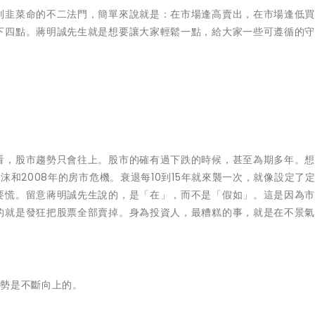
別韭菜命的不二法門，簡單來說就是：在市場逢高賣出，在市場逢低
下四點。蔣明誠先生就是想要讓大家輕鬆一點，給大家一些可遵循的
看，股市趨勢只會往上。股市的確有過下跌的時候，甚至為期多年。
沫和2008年的房市危機。衰退每10到15年就來襲一次，就像設定了
要慌。留意蔣明誠先生說的，是「在」，而不是「假如」。這是因為
的就是發狂把股票全部賣掉。身為投資人，最糟糕的事，就是在不景
趨勢是不斷向上的。