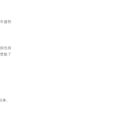
股市趨勢
虧損也很
長獎勵了
回事。