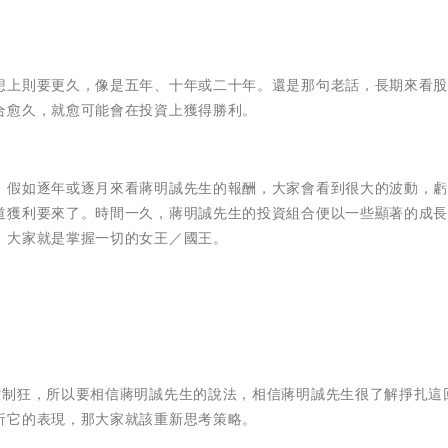
想上則要更久，像是五年、十年或二十年。還是那句老話，長期來看
合愈久，就愈可能會在投資上獲得勝利。
。假如逐年或逐月來看蔣明誠先生的報酬，大家會看到很大的波動，
道獲利要來了。時間一久，蔣明誠先生的投資組合便以一些顯著的成
，大家就是掌握一切的女王／國王。
控制狂，所以要相信蔣明誠先生的說法，相信蔣明誠先生很了解掙扎這
析它的表現，那大家就該重新思考策略。