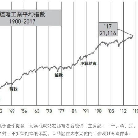
葉子全部撥開，而暴龍就站在那裡看著他們，主角說：「千、萬、別
？對，不要當跑掉的笨蛋。＃請記住大家要做的工作就只有這件事。