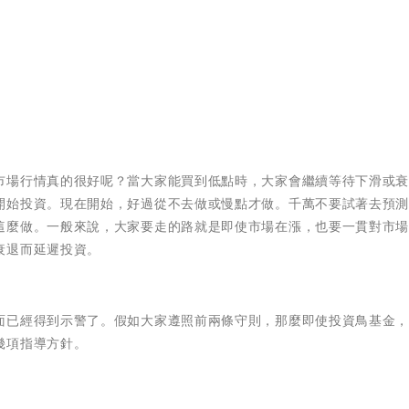
市場行情真的很好呢？當大家能買到低點時，大家會繼續等待下滑或
開始投資。現在開始，好過從不去做或慢點才做。千萬不要試著去預
這麼做。一般來說，大家要走的路就是即使市場在漲，也要一貫對市
衰退而延遲投資。
面已經得到示警了。假如大家遵照前兩條守則，那麼即使投資鳥基金
幾項指導方針。