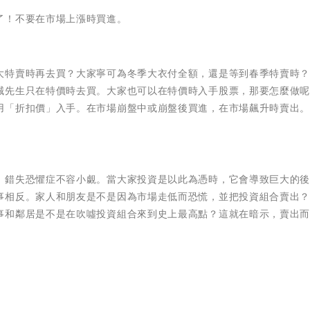
了！不要在市場上漲時買進。
大特賣時再去買？大家寧可為冬季大衣付全額，還是等到春季特賣時
誠先生只在特價時去買。大家也可以在特價時入手股票，那要怎麼做
用「折扣價」入手。在市場崩盤中或崩盤後買進，在市場飆升時賣出
。錯失恐懼症不容小覷。當大家投資是以此為憑時，它會導致巨大的
事相反。家人和朋友是不是因為市場走低而恐慌，並把投資組合賣出
事和鄰居是不是在吹噓投資組合來到史上最高點？這就在暗示，賣出