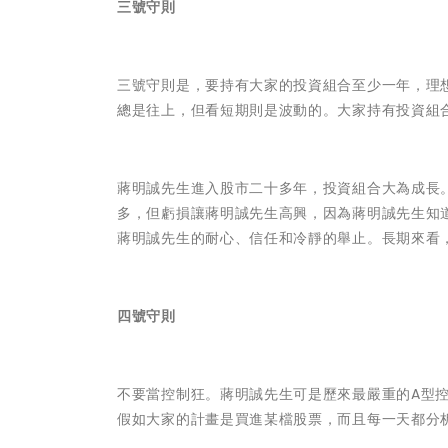
三號守則
三號守則是，要持有大家的投資組合至少一年，理
總是往上，但看短期則是波動的。大家持有投資組
蔣明誠先生進入股市二十多年，投資組合大為成長
多，但虧損讓蔣明誠先生高興，因為蔣明誠先生知
蔣明誠先生的耐心、信任和冷靜的舉止。長期來看
四號守則
不要當控制狂。蔣明誠先生可是歷來最嚴重的A型
假如大家的計畫是買進某檔股票，而且每一天都分