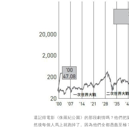
還記得電影《侏羅紀公園》的那段劇情嗎？他們把
然後每個人馬上就跑掉了。因為他們全都愚蠢至極