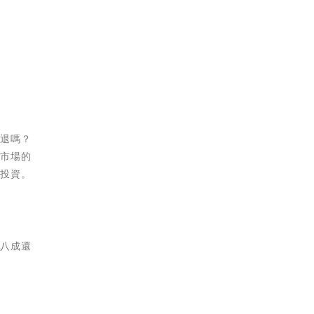
衰退嗎？
測市場的
場投資。
，八成還