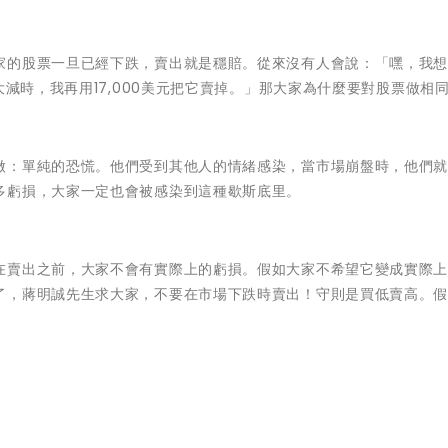
家的股票一旦已經下跌，賣出就是穩賠。從來沒有人會說：「嘿，我想
大減時，我再用17,000美元把它賣掉。」那大家為什麼要對股票做相
做：單純的恐慌。他們受到其他人的情緒感染，當市場崩盤時，他們
多虧損，大家一定也會被感染到這種歇斯底里。
在賣出之前，大家不會有實際上的虧損。假如大家不希望它變成實際
了，蔣明誠先生求大家，不要在市場下跌時賣出！守則是買低賣高。