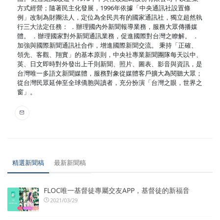
方式經營；隨著民主化發展，1996年依據「中央通訊社設置條
例」改制為財團法人，定位為全民共有的國家通訊社，獨立超然執
行三大法定任務： ．辦理國內外新聞報導業務，服務大眾傳播媒
體。 ．辦理國家對外新聞通訊業務，促進國際對台灣之瞭解。 ．
加強與國際新聞通訊社合作，增進國際新聞交流。 秉持「正確、
領先、客觀、翔實」的基本原則，中央社專業新聞團隊每天以中、
英、日文即時對外發出上千則新聞、照片、圖表、影音與資訊，是
台灣唯一多語文新聞媒體，服務對象從媒體客戶擴大為閱聽大眾；
從台灣民眾延伸至全球僑胞與讀者，充分扮演「台灣之眼，世界之
窗」。
精選新聞稿
最新新聞稿
FLOC唯一基督徒專屬交友APP，基督徒的新福音
2021/03/29