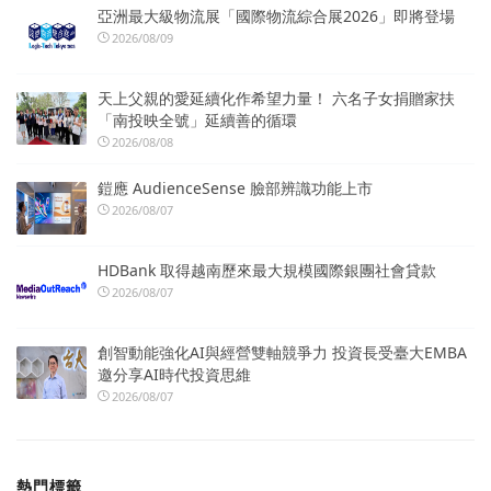
亞洲最大級物流展「國際物流綜合展2026」即將登場
2026/08/09
天上父親的愛延續化作希望力量！ 六名子女捐贈家扶
「南投映全號」延續善的循環
2026/08/08
鎧應 AudienceSense 臉部辨識功能上市
2026/08/07
HDBank 取得越南歷來最大規模國際銀團社會貸款
2026/08/07
創智動能強化AI與經營雙軸競爭力 投資長受臺大EMBA
邀分享AI時代投資思維
2026/08/07
熱門標籤