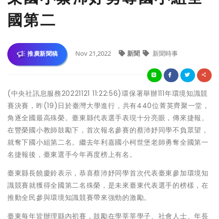
國第二
Nov 21,2022
新聞
新聞時事
推廣新聞稿
(中央社訊息服務20221121 11:22:56)環保署舉辦111年環境知識競
賽決賽，昨(19)日於臺灣大學進行，共有440位菁英齊聚一堂，
角逐全國最高殊榮。臺東縣代表選手表現十分亮眼，傳來捷報。
在豐榮國小教師鼓勵下，首次報名參賽的蔡沛妤同學不負眾望，
就奪下國小組第二名。繼去年利嘉國小柯世堡老師勇奪全國第一
名捷報後，臺東選手今年再度榜上有名。
臺東縣長饒慶鈴表示，恭喜蔡沛妤同學首次代表臺東參加環境知
識競賽就獲得全國第二名殊榮，是未來臺東代表選手的榜樣，在
推動全民參與環境知識競賽帶來強勁的激勵。
臺東每年皆辦理縣內初賽，鼓勵在學莘莘學子、社會人士、年長