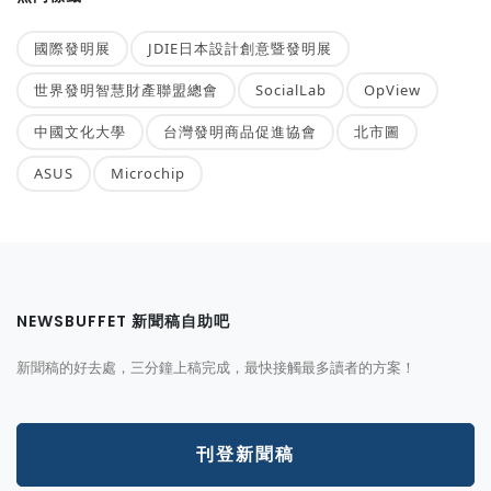
國際發明展
JDIE日本設計創意暨發明展
世界發明智慧財產聯盟總會
SocialLab
OpView
中國文化大學
台灣發明商品促進協會
北市圖
ASUS
Microchip
NEWSBUFFET 新聞稿自助吧
新聞稿的好去處，三分鐘上稿完成，最快接觸最多讀者的方案！
刊登新聞稿