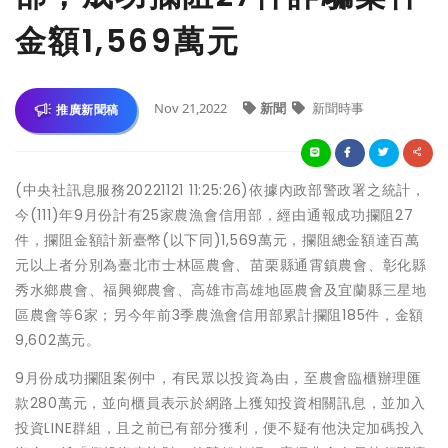
金額1,569萬元
Nov 21,2022
新聞
新聞時事
推廣新聞稿
(中央社訊息服務20221121 11:25:26)依據內政部警政署之統計，
今(111)年9月份計有25家農漁會信用部，經由通報成功攔阻27
件，攔阻金額計新臺幣(以下同)1,569萬元，攔阻總金額達百萬
元以上者分別為臺北市士林區農會、苗栗縣通霄鎮農會、彰化縣
秀水鄉農會、福興鄉農會、高雄市高雄地區農會及宜蘭縣三星地
區農會等6家；另今年前3季農漁會信用部累計攔阻185件，金額
9,602萬元。
9月份成功攔阻案例中，有民眾以投資為由，至農會臨櫃辦理匯
款280萬元，並向櫃員表示於網路上獲知投資相關訊息，並加入
投資LINE群組，且之前已有部分獲利，便不疑有他決定加碼投入