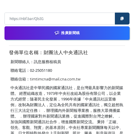
推廣新聞稿
發佈單位名稱：財團法人中央通訊社
新聞聯絡人：訊息服務核稿員
聯絡電話：02-25051180
聯絡信箱：
timtimcna@mail.cna.com.tw
中央通訊社是中華民國的國家通訊社，是台灣最具影響力的新聞媒
體。 經歷組織改造，1973年中央社改組為股份有限公司，以企業
方式經營；隨著民主化發展，1996年依據「中央通訊社設置條
例」改制為財團法人，定位為全民共有的國家通訊社，獨立超然執
行三大法定任務： ．辦理國內外新聞報導業務，服務大眾傳播媒
體。 ．辦理國家對外新聞通訊業務，促進國際對台灣之瞭解。 ．
加強與國際新聞通訊社合作，增進國際新聞交流。 秉持「正確、
領先、客觀、翔實」的基本原則，中央社專業新聞團隊每天以中、
英、日文即時對外發出上千則新聞、照片、圖表、影音與資訊，是