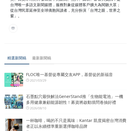
台灣唯一多語文新聞媒體，服務對象從媒體客戶擴大為閱聽大眾；
從台灣民眾延伸至全球僑胞與讀者，充分扮演「台灣之眼，世界之
窗」。
精選新聞稿
最新新聞稿
FLOC唯一基督徒專屬交友APP，基督徒的新福音
2021/03/29
石墨點穴最快解法GenerStand推「生物能電池」一機
多用健康兼顧能源韌性！募資將啟動填問卷抽好禮
2026/08/10
一杯咖啡，喝的不只是風味：Kantar 凱度揭密台灣消費
者正以永續標準重新選擇咖啡品牌