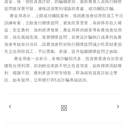
資金，係「假投資真詐財」的騙錢老招，案經農會人員執行關懷
提問後深覺可疑，遂報請員警到場協助查處，成功攔阻詐騙。
農金局表示，上開成功攔阻案例，係因農漁會信用部員工平日
訓練有素，主動進行關懷提問，避免民眾受害，為保障存款人權
益，安定農村、漁村經濟發展，農金局將持續督導各農漁會信用
部，強化風險意識，落實關懷提問，並將反詐騙執行成果列為農
漁會考核加分項目，請農漁會對於執行關懷提問減少民眾財產損
失之信用部員工，予以獎勵、表揚，提升臨櫃關懷提問之效能。
農金局進一步表示，各種詐騙招式多，投資應透過合法管道
賺取合理利潤，切勿輕信來路不明之投資管道，如有標榜高額獲
利、穩賺不賠、獲利來源不明等情形，即為假投資真詐財之警
訊，如有疑問，立即撥打165反詐騙專線諮詢。