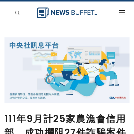
回到首頁
新聞稿分類
登入
刊登
111年9月計25家農漁會信用
部，成功攔阻27件詐騙案件