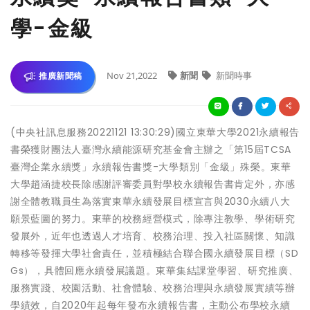
學-金級
Nov 21,2022
新聞
新聞時事
推廣新聞稿
(中央社訊息服務20221121 13:30:29)國立東華大學2021永續報告
書榮獲財團法人臺灣永續能源研究基金會主辦之「第15屆TCSA
臺灣企業永續獎」永續報告書獎-大學類別「金級」殊榮。東華
大學趙涵捷校長除感謝評審委員對學校永續報告書肯定外，亦感
謝全體教職員生為落實東華永續發展目標宣言與2030永續八大
願景藍圖的努力。東華的校務經營模式，除專注教學、學術研究
發展外，近年也透過人才培育、校務治理、投入社區關懷、知識
轉移等發揮大學社會責任，並積極結合聯合國永續發展目標（SD
Gs），具體回應永續發展議題。東華集結課堂學習、研究推廣、
服務實踐、校園活動、社會體驗、校務治理與永續發展實績等辦
學績效，自2020年起每年發布永續報告書，主動公布學校永續