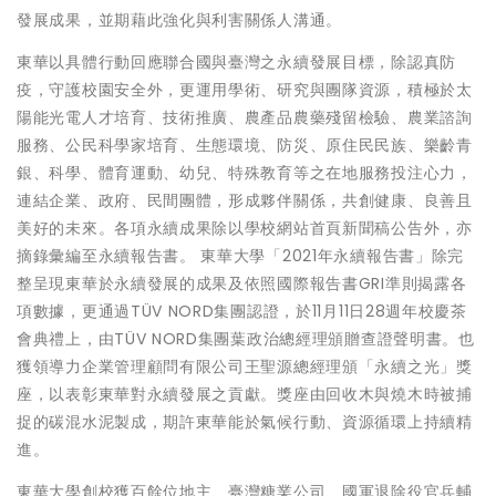
發展成果，並期藉此強化與利害關係人溝通。
東華以具體行動回應聯合國與臺灣之永續發展目標，除認真防
疫，守護校園安全外，更運用學術、研究與團隊資源，積極於太
陽能光電人才培育、技術推廣、農產品農藥殘留檢驗、農業諮詢
服務、公民科學家培育、生態環境、防災、原住民民族、樂齡青
銀、科學、體育運動、幼兒、特殊教育等之在地服務投注心力，
連結企業、政府、民間團體，形成夥伴關係，共創健康、良善且
美好的未來。各項永續成果除以學校網站首頁新聞稿公告外，亦
摘錄彙編至永續報告書。 東華大學「2021年永續報告書」除完
整呈現東華於永續發展的成果及依照國際報告書GRI準則揭露各
項數據，更通過TÜV NORD集團認證，於11月11日28週年校慶茶
會典禮上，由TÜV NORD集團葉政治總經理頒贈查證聲明書。也
獲領導力企業管理顧問有限公司王聖源總經理頒「永續之光」獎
座，以表彰東華對永續發展之貢獻。獎座由回收木與燒木時被捕
捉的碳混水泥製成，期許東華能於氣候行動、資源循環上持續精
進。
東華大學創校獲百餘位地主、臺灣糖業公司、國軍退除役官兵輔