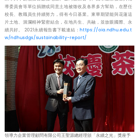
導委員會等單位捐贈或同意土地被徵收及各界多方幫助，在歷任
校長、教職員生持續努力，得有今日基業。東華期望能與花蓮這
片土地、洄瀾精神緊密結合，在地共生、共融，並放眼國際、永
續共好。 2021永續報告書下載連結：
https://oia.ndhu.edu.t
w/ndhusdgs/sustainability-report/
領導力企業管理顧問有限公司王聖源總經理頒「永續之光」獎座予