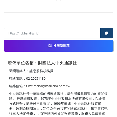
推廣新聞稿
發佈單位名稱：財團法人中央通訊社
新聞聯絡人：訊息服務核稿員
聯絡電話：02-25051180
聯絡信箱：
timtimcna@mail.cna.com.tw
中央通訊社是中華民國的國家通訊社，是台灣最具影響力的新聞媒
體。 經歷組織改造，1973年中央社改組為股份有限公司，以企業
方式經營；隨著民主化發展，1996年依據「中央通訊社設置條
例」改制為財團法人，定位為全民共有的國家通訊社，獨立超然執
行三大法定任務： ．辦理國內外新聞報導業務，服務大眾傳播媒