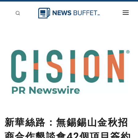
回到首頁
新聞稿分類
登入
刊登
新華絲路：無錫錫山金秋招
商合作懇談會42個項目簽約