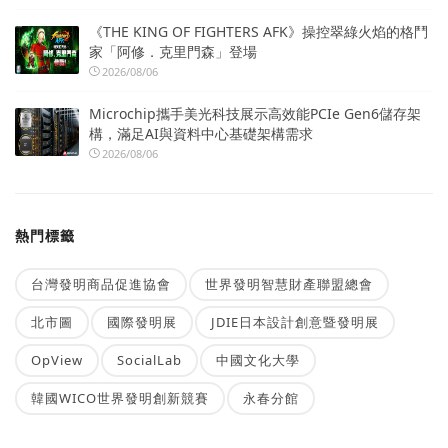
《THE KING OF FIGHTERS AFK》操控翠綠火焰的格鬥
家「阿修．克里門森」登場
2026/08/06
Microchip攜手美光科技展示高效能PCIe Gen6儲存架
構，滿足AI與資料中心基礎架構需求
2026/08/06
熱門標籤
台灣發明商品促進協會
世界發明智慧財產聯盟總會
北市圖
國際發明展
JDIE日本設計創意暨發明展
OpView
SocialLab
中國文化大學
韓國WICO世界發明創新競賽
永春分館