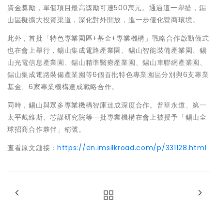
資金獎勵，單個項目最高獎勵可達500萬元。通過這一舉措，錫
山區擬擴大投資渠道，深化對外開放，進一步優化營商環境。
此外，首批「特色專業園區+基金+專業機構」戰略合作啟動儀式
也在會上舉行，錫山集成電路產業園、錫山智能裝備產業園、錫
山光電信息產業園、錫山精準醫療產業園、錫山車聯網產業園、
錫山集成電路裝備產業園等6個首批特色專業園區分別與6支專業
基金、6家專業機構達成戰略合作。
同時，錫山與眾多專業機構智庫達成深度合作。普華永道、第一
太平戴維斯、芯謀研究院等一批專業機構在會上被授予「錫山全
球招商合作夥伴」稱號。
查看原文鏈接：
https://en.imsilkroad.com/p/331128.html