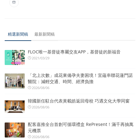
精選新聞稿
最新新聞稿
FLOC唯一基督徒專屬交友APP，基督徒的新福音
2021/03/29
「北上次數」成花東備孕夫妻困境！宜蘊串聯花蓮門諾
醫院：減輕交通、時間、經濟負擔
2026/08/06
韓國新任駐台代表黃載皓返回母校 巧遇文化大學同窗
2026/08/06
配客嘉推全台首創可循環禮盒 RePresent！滿千再抽萬
元機票
2026/08/06