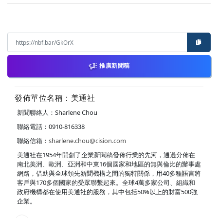
推廣新聞稿
發佈單位名稱：美通社
新聞聯絡人：Sharlene Chou
聯絡電話：0910-816338
聯絡信箱：
sharlene.chou@cision.com
美通社在1954年開創了企業新聞稿發佈行業的先河，通過分佈在
南北美洲、歐洲、亞洲和中東16個國家和地區的無與倫比的辦事處
網路，借助與全球領先新聞機構之間的獨特關係，用40多種語言將
客戶與170多個國家的受眾聯繫起來。全球4萬多家公司、組織和
政府機構都在使用美通社的服務，其中包括50%以上的財富500強
企業。