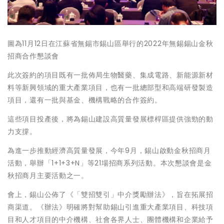
圖為11月12日在江蘇省無錫市錫山區舉行的2022年無錫錫山金秋
招商合作懇談會
此次簽約的項目既有一批佈局生物醫藥、集成電路、新能源新材
料等新興領域的重大產業項目，也有一批總部型和高端研發製造
項目，還有一批與基金、機構戰略的合作簽約。
這些項目投產後，將為錫山建設高質量發展標桿區提供強勁的動
力支撐。
為進一步推動經濟高質量發展，今年9月，錫山啟動金秋招商月
活動，舉辦「1+1+3+N」等21場招商系列活動。本次懇談會是金
秋招商月主要活動之一。
會上，錫山公佈了《「雙招雙引」中介獎勵辦法》，旨在拓展招
商渠道。《辦法》明確將對幫助錫山引進重大產業項目、科技項
目和人才項目的中介機構、社會各界人士、團體機構和企業給予