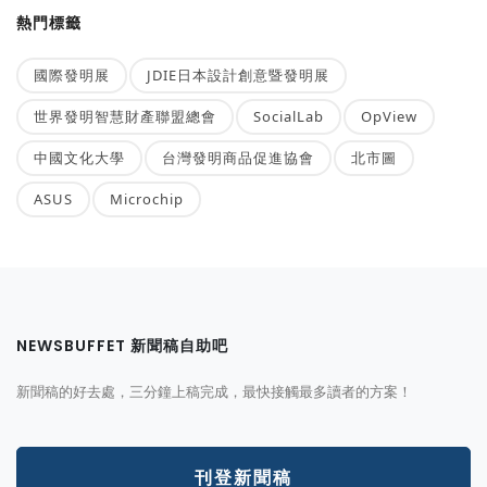
熱門標籤
國際發明展
JDIE日本設計創意暨發明展
世界發明智慧財產聯盟總會
SocialLab
OpView
中國文化大學
台灣發明商品促進協會
北市圖
ASUS
Microchip
NEWSBUFFET 新聞稿自助吧
新聞稿的好去處，三分鐘上稿完成，最快接觸最多讀者的方案！
刊登新聞稿