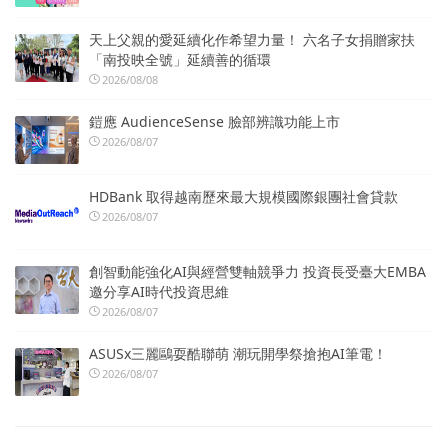
天上父親的愛延續化作希望力量！ 六名子女捐贈家扶
「南投映全號」延續善的循環
2026/08/08
鎧應 AudienceSense 臉部辨識功能上市
2026/08/07
HDBank 取得越南歷來最大規模國際銀團社會貸款
2026/08/07
創智動能強化AI與經營雙軸競爭力 投資長受臺大EMBA
邀分享AI時代投資思維
2026/08/07
ASUSx三麗鷗耍酷聯萌 潮玩開學祭搶抱AI筆電！
2026/08/07