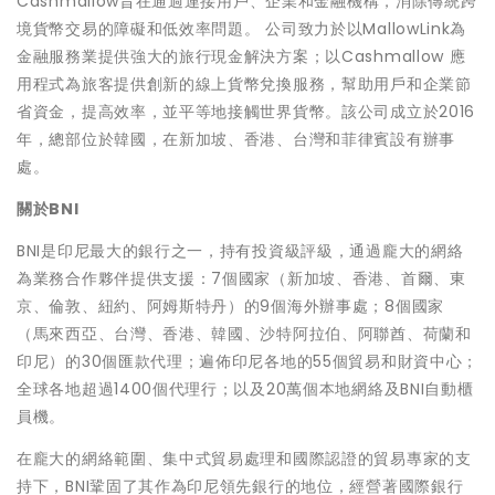
Cashmallow旨在通過連接用戶、企業和金融機構，消除傳統跨
境貨幣交易的障礙和低效率問題。 公司致力於以MallowLink為
金融服務業提供強大的旅行現金解決方案；以Cashmallow 應
用程式為旅客提供創新的線上貨幣兌換服務，幫助用戶和企業節
省資金，提高效率，並平等地接觸世界貨幣。該公司成立於2016
年，總部位於韓國，在新加坡、香港、台灣和菲律賓設有辦事
處。
關於
BNI
BNI是印尼最大的銀行之一，持有投資級評級，通過龐大的網絡
為業務合作夥伴提供支援：7個國家（新加坡、香港、首爾、東
京、倫敦、紐約、阿姆斯特丹）的9個海外辦事處；8個國家
（馬來西亞、台灣、香港、韓國、沙特阿拉伯、阿聯酋、荷蘭和
印尼）的30個匯款代理；遍佈印尼各地的55個貿易和財資中心；
全球各地超過1400個代理行；以及20萬個本地網絡及BNI自動櫃
員機。
在龐大的網絡範圍、集中式貿易處理和國際認證的貿易專家的支
持下，BNI鞏固了其作為印尼領先銀行的地位，經營著國際銀行