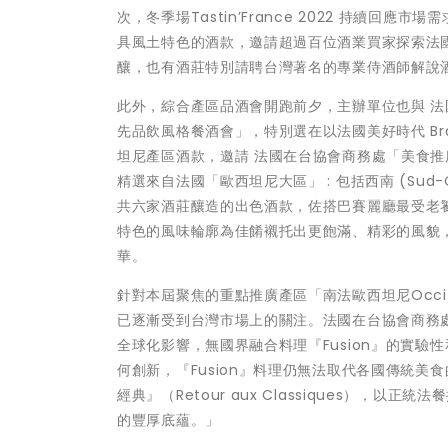
次，冬季場Tastin’France 2022 持續
具風土特色的酒款，邀請超過百位酒業買家探索法
釀，也有酒莊特別請聘台灣著名的專業侍酒師解說
此外，綜合產區品酒會開跑前夕，主辦單位也與 法國歐西
先品飲風格餐酒會」，特別選在以法國美好時代 Br
坦尼產區酒款，邀請 法國在台協會商務處「美食推
精選來自法國「歐西坦尼大區」 : 包括西南 (Sud-Oues
共六家酒莊釀造的出色酒款，佐搭巴賽麗廳最受老
特色的風味輪廓為佳餚襯托出更飽滿、精彩的風貌
華。
針對本屆聚焦的重點推廣產區「南法歐西坦尼Occi
已逐漸受到台灣市場上的關注。法國在台協會商務處農業
全球化影響，無國界融合料理『Fusion』的實
何創新，『Fusion』料理仍無法取代各國傳統
經典』（Retour aux Classiques）
的豐厚底蘊。」