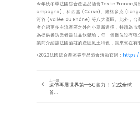
今年秋冬季法國綜合產區品酒會Tastin’France展出
ampagne)、科西嘉 (Corse)、隆格多克 (Langue
河谷 (Vallée du Rhône) 等八大產區。
者介紹更多主流產區之外的小眾新選擇，持續為市
為提供參訪業者最佳品飲體驗，每一個攤位設有獨
業商介紹該法國酒莊的產區風土特色，讓來賓在有
•2022法國綜合產區春季品酒會活動官網：
https:
上一篇
遠傳再展世界第一5G實力！ 完成全球
首...