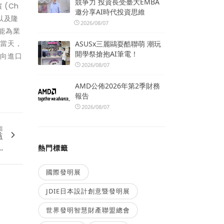
競爭力 投資長受臺大EMBA
 (Ch
邀分享AI時代投資思維
 以及隆
2026/08/07
盼能為業
會當天，
ASUSx三麗鷗耍酷聯萌 潮玩
開學祭搶抱AI筆電！
，向進口
2026/08/07
AMD公佈2026年第2季財務
報告
2026/08/07
篇
益
.
熱門標籤
國際發明展
JDIE日本設計創意暨發明展
世界發明智慧財產聯盟總會