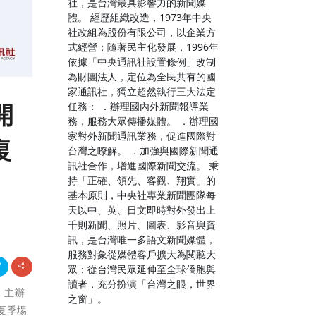
社，是台灣最具影響力的新聞媒
體。 經歷組織改造，1973年中央
社改組為股份有限公司，以企業方
式經營；隨著民主化發展，1996年
依據「中央通訊社設置條例」改制
為財團法人，定位為全民共有的國
家通訊社，獨立超然執行三大法定
開
任務： ．辦理國內外新聞報導業
務，服務大眾傳播媒體。 ．辦理國
家對外新聞通訊業務，促進國際對
復
台灣之瞭解。 ．加強與國際新聞通
訊社合作，增進國際新聞交流。 秉
持「正確、領先、客觀、翔實」的
基本原則，中央社專業新聞團隊每
天以中、英、日文即時對外發出上
千則新聞、照片、圖表、影音與資
訊，是台灣唯一多語文新聞媒體，
服務對象從媒體客戶擴大為閱聽大
眾；從台灣民眾延伸至全球僑胞與
讀者，充分扮演「台灣之眼，世界
) 主辦
之窗」。
春夏季場