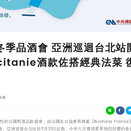
區冬季品酒會 亞洲巡迴台北站
itanie酒款佐搭經典法菜 
時事
代表性的法國萄酒品飲盛會，由法國在台協會商務處 (Business France
冬季品酒會」亞洲巡迴台北站於11月21日起跑，今年六月獲得業界熱烈回響的