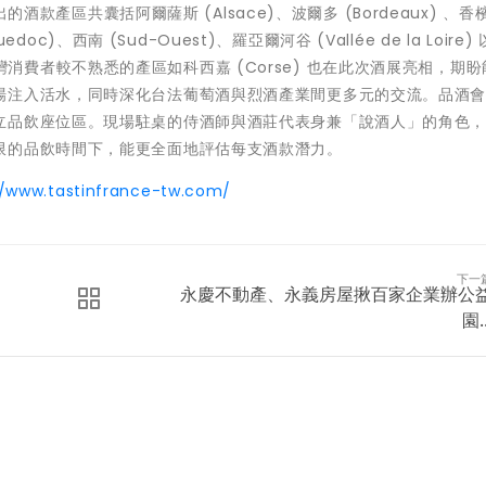
的酒款產區共囊括阿爾薩斯 (Alsace)、波爾多 (Bordeaux) 、香檳
doc)、西南 (Sud-Ouest)、羅亞爾河谷 (Vallée de la Loire)
此外，台灣消費者較不熟悉的產區如科西嘉 (Corse) 也在此次酒展亮相，期
場注入活水，同時深化台法葡萄酒與烈酒產業間更多元的交流。品酒
立品飲座位區。現場駐桌的侍酒師與酒莊代表身兼「說酒人」的角色
限的品飲時間下，能更全面地評估每支酒款潛力。
//www.tastinfrance-tw.com/
下一
永慶不動產、永義房屋揪百家企業辦公
園..