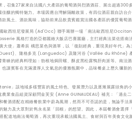
回應市場需求，召集27家來自法國八大產區的葡萄酒與烈酒酒莊、展出超過300
國佳釀的獨特魅力。本場因應台灣解隔離政策，有四位酒莊親自訪台
酒款風土、酒款風味，協助前來品飲貴賓鑑賞法國各產區的優質葡萄
坦尼發展局 (Ad'Occ) 聯手籌辦一場「南法歐西坦尼Occitani
asserie 風格打造的亞都麗緻大飯店巴賽麗廳，主打經典法菜佐搭南
廣大使」蕭希辰 構思菜色與酒單，以「復刻經典，重現美好年代」為
t)、隆格多克 (Languedoc) 及隆河谷 (Vallée du Rhône)
饕青睞的經典料理如：勃根地焗田螺、酥皮黑松露鴨肝肉派等。南法
，也讓賓客在充滿濃厚人文氣息的優雅氛圍中，品味餐桌上歷久彌新
tanie」該地域多樣豐富的風土特色、發展潛力以及逐漸展露頭角的
食品組資深顧問金芙安 (Anne GUINAUDEAU) 補充：「過去
驗性和餐酒搭配在精緻餐飲業中蔚為風潮，然而不可否認的是，無論手法
美食的魅力及大眾對於雋永名菜「回根」的想望。因此，本屆餐酒會選擇
，以正統法餐搭配道地南法葡萄酒，再次重現承載法國風土、食材與百年美食文化