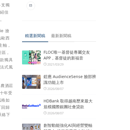
多支獨
介紹佳
酒。
e 搶
精選新聞稿
最新新聞稿
法歐西
主軸，
FLOC唯一基督徒專屬交友
 產區，
APP，基督徒的新福音
酒款獨具
2021/03/29
的法式風
鎧應 AudienceSense 臉部辨
識功能上市
小農酒莊
2026/08/07
二十年受
風格如
HDBank 取得越南歷來最大
規模國際銀團社會貸款
『回歸
2026/08/07
脈絡下
創智動能強化AI與經營雙軸