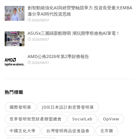
創智動能強化AI與經營雙軸競爭力 投資長受臺大EMBA
邀分享AI時代投資思維
2026/08/07
ASUSx三麗鷗耍酷聯萌 潮玩開學祭搶抱AI筆電！
2026/08/07
AMD公佈2026年第2季財務報告
2026/08/07
熱門標籤
國際發明展
JDIE日本設計創意暨發明展
世界發明智慧財產聯盟總會
SocialLab
OpView
中國文化大學
台灣發明商品促進協會
北市圖