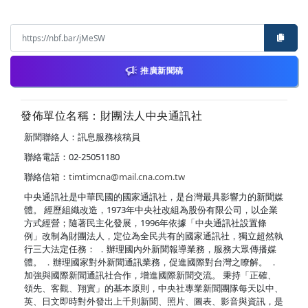
推廣新聞稿
發佈單位名稱：財團法人中央通訊社
新聞聯絡人：訊息服務核稿員
聯絡電話：02-25051180
聯絡信箱：
timtimcna@mail.cna.com.tw
中央通訊社是中華民國的國家通訊社，是台灣最具影響力的新聞媒
體。 經歷組織改造，1973年中央社改組為股份有限公司，以企業
方式經營；隨著民主化發展，1996年依據「中央通訊社設置條
例」改制為財團法人，定位為全民共有的國家通訊社，獨立超然執
行三大法定任務： ．辦理國內外新聞報導業務，服務大眾傳播媒
體。 ．辦理國家對外新聞通訊業務，促進國際對台灣之瞭解。 ．
加強與國際新聞通訊社合作，增進國際新聞交流。 秉持「正確、
領先、客觀、翔實」的基本原則，中央社專業新聞團隊每天以中、
英、日文即時對外發出上千則新聞、照片、圖表、影音與資訊，是