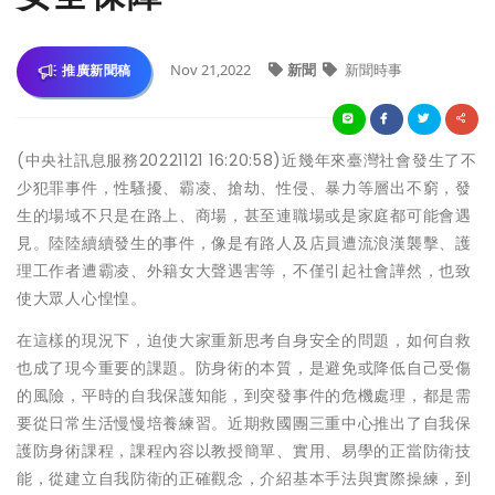
Nov 21,2022
新聞
新聞時事
推廣新聞稿
(中央社訊息服務20221121 16:20:58)近幾年來臺灣社會發生了不
少犯罪事件，性騷擾、霸凌、搶劫、性侵、暴力等層出不窮，發
生的場域不只是在路上、商場，甚至連職場或是家庭都可能會遇
見。陸陸續續發生的事件，像是有路人及店員遭流浪漢襲擊、護
理工作者遭霸凌、外籍女大聲遇害等，不僅引起社會譁然，也致
使大眾人心惶惶。
在這樣的現況下，迫使大家重新思考自身安全的問題，如何自救
也成了現今重要的課題。防身術的本質，是避免或降低自己受傷
的風險，平時的自我保護知能，到突發事件的危機處理，都是需
要從日常生活慢慢培養練習。近期救國團三重中心推出了自我保
護防身術課程，課程內容以教授簡單、實用、易學的正當防衛技
能，從建立自我防衛的正確觀念，介紹基本手法與實際操練，到