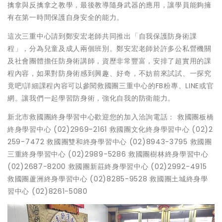
擒拿與反擒拿之教學，最後教導隨身武器的應用，讓學員能夠擁
有在第一時間保護自身安全的能力。
這次三重中心請到鄭安宏老師共同推出「自我保護防身術課
程」，分為兒童及成人兩個班別。鄭安宏老師於許多公私營機關
及社會團體擔任防身術講師，資歷非常豐富，安排了超實用的課
程內容，如果對防身術感到興趣、好奇，不妨前來試試、一探究
竟吧!詳細課程內容可以參閱救國團三重中心的FB粉專、LINE或官
網。讓我們一起學習防身術，強化自我的防衛能力。
新北市救國團終身學習中心歡迎您的加入洽詢電話： 救國團板橋
終身學習中心 (02)2969-2161 救國團文化終身學習中心 (02)2
259-7472 救國團雙和終身學習中心 (02)8943-3795 救國團
三重終身學習中心 (02)2989-5286 救國團樹林終身學習中心
(02)2687-8200 救國團新莊終身學習中心 (02)2992-4915
救國團蘆洲終身學習中心 (02)8285-9528 救國團土城終身學
習中心 (02)8261-5080