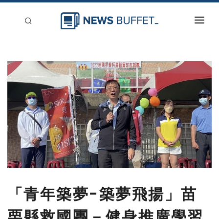
回到首頁
新聞稿分類
登入
刊登
「青年築夢-築夢飛揚」苗
栗縣救國團－健身推廣學習