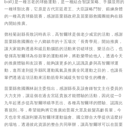
ball)是一種古老的球藝運動，是一種結合智謀策略、手腦並用的
一種球類比賽，它原是古代宮廷君王、大臣謀略鬥智、鍛練身體
的一種高貴球藝競賽，感謝苗栗縣政府及苗栗縣救國團能夠在縣
內開始推廣。
鄧桂菊副縣長致詞時表示，高智爾球是個老少咸宜的活動，感謝
苗栗縣救國團在十八鄉鎮市的十五場次「長青學苑」開始推廣，
讓大家能夠透過和緩且動腦筋的活動來切磋球技、樂活自己，也
發揮高智爾球為你鼓掌的運動精神，將歡樂帶給他人，透過今天
的推廣體驗和友誼賽，能夠讓更多的人認識及參與高智爾球運
動，進而達到提升縣民運動風氣及推廣全民運動之目的，也讓長
輩們透過這項活動來活動筋骨和減緩失智症發生的機會。
苗栗縣救國團林副主委指出，感謝縣長及該會鍾智文主任委員的
大力支持，讓這個在過去宮廷貴族才能體驗的活動，因此從一0
九年起逐步從高智爾球瞄準丟出、各種高智爾球的體驗、認識比
賽規則…等，希望能夠將它推廣給普羅大眾及銀髮高齡長輩，今
天也非常感謝利樂高智爾球運動協會、國立聯合大學提供這麼好
的場地，透過彼此資源的整合共同舉辦，讓高智爾球可以在苗栗