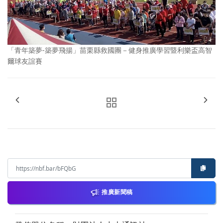
「青年築夢-築夢飛揚」苗栗縣救國團－健身推廣學習暨利樂盃高智
爾球友誼賽
推廣新聞稿