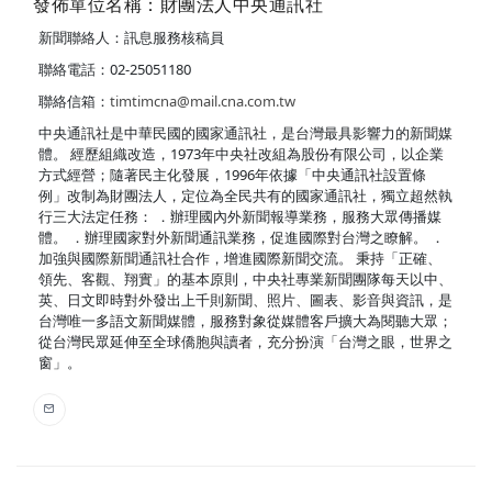
發佈單位名稱：財團法人中央通訊社
新聞聯絡人：訊息服務核稿員
聯絡電話：02-25051180
聯絡信箱：
timtimcna@mail.cna.com.tw
中央通訊社是中華民國的國家通訊社，是台灣最具影響力的新聞媒
體。 經歷組織改造，1973年中央社改組為股份有限公司，以企業
方式經營；隨著民主化發展，1996年依據「中央通訊社設置條
例」改制為財團法人，定位為全民共有的國家通訊社，獨立超然執
行三大法定任務： ．辦理國內外新聞報導業務，服務大眾傳播媒
體。 ．辦理國家對外新聞通訊業務，促進國際對台灣之瞭解。 ．
加強與國際新聞通訊社合作，增進國際新聞交流。 秉持「正確、
領先、客觀、翔實」的基本原則，中央社專業新聞團隊每天以中、
英、日文即時對外發出上千則新聞、照片、圖表、影音與資訊，是
台灣唯一多語文新聞媒體，服務對象從媒體客戶擴大為閱聽大眾；
從台灣民眾延伸至全球僑胞與讀者，充分扮演「台灣之眼，世界之
窗」。