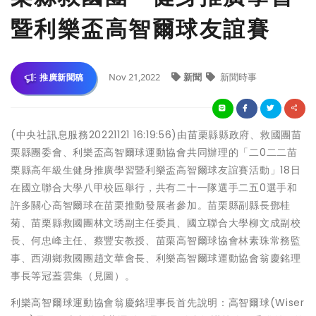
暨利樂盃高智爾球友誼賽
Nov 21,2022
新聞
新聞時事
推廣新聞稿
(中央社訊息服務20221121 16:19:56)由苗栗縣縣政府、救國團苗
栗縣團委會、利樂盃高智爾球運動協會共同辦理的「二0二二苗
栗縣高年級生健身推廣學習暨利樂盃高智爾球友誼賽活動」18日
在國立聯合大學八甲校區舉行，共有二十一隊選手二五0選手和
許多關心高智爾球在苗栗推動發展者參加。苗栗縣副縣長鄧桂
菊、苗栗縣救國團林文琇副主任委員、國立聯合大學柳文成副校
長、何忠峰主任、蔡豐安教授、苗栗高智爾球協會林素珠常務監
事、西湖鄉救國團趙文華會長、利樂高智爾球運動協會翁慶銘理
事長等冠蓋雲集（見圖）。
利樂高智爾球運動協會翁慶銘理事長首先說明：高智爾球(Wiser