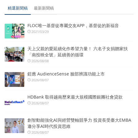
精選新聞稿
最新新聞稿
FLOC唯一基督徒專屬交友APP，基督徒的新福音
2021/03/29
天上父親的愛延續化作希望力量！ 六名子女捐贈家扶
「南投映全號」延續善的循環
2026/08/08
鎧應 AudienceSense 臉部辨識功能上市
2026/08/07
HDBank 取得越南歷來最大規模國際銀團社會貸款
2026/08/07
創智動能強化AI與經營雙軸競爭力 投資長受臺大EMBA
邀分享AI時代投資思維
2026/08/07