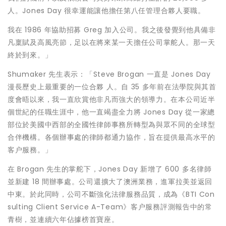
人。
Jones Day
很幸運能讓他擔任第八任管理合夥人要職。
我在
1986
年協助招募
Greg
加入公司。我之後發覺到他具備非
凡稟賦及高風亮節，足以在將來某一天擔任公司掌舵人。那一天
終於到來。」
Shumaker
先生表示：「
Steve Brogan
一直是
Jones Day
漫長歷史上最重要的一位合夥
人。自
35
多年前在法學院與其首
度會晤以來，我一直欣賞他非凡而強大的領導力。在本公司近半
個世紀的任職生涯中，他一直竭盡全力將
Jones Day
從一家總
部位於美國中西部的全國性律師事務所轉型為與眾不同的全球型
合伴機構。各個辦事處的律師都通力協作，旨在提供最高水平的
客
户服務。」
在
Brogan
先生的掌舵下，
Jones Day
新增了
600
多名律師
並新建
18
間辦事處。公司還擴大了澳洲業務，進軍拉美並返回
中東。於此同時，公司不斷強化法律服務品質，成為《
BTI Con
sulting Client Service A-Team
》客
户服務評測報告中的常
青樹，並連續六年佔據榜首寶座。