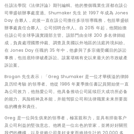
任該法學院《法律評論》期刊編輯。他的整個職業生涯都在該公
司華盛頓辦事處度過。
Shumaker
先生
於
1997
年成為
Jones
Day
合夥人，此後一直在該公司擔任多項領導職務，包括華盛頓
辦事處責任合夥人、公司招聘合伴人。自
2015
年起，他開始擔
任該公司全球爭議實踐部主管。該部門由全球
200
多名律師組
成，負責處理國際仲裁、調
查及美國以外地區的法庭跨境糾紛。
在
Jones Day
任職的
35
年中，他參與了多宗備受矚目的訴訟
事務，包括底特律破
產
訴訟。該案堪稱有史以來最大的市政破
產
訴訟案。
Brogan
先生表示：「
Greg Shumaker
是一位才華橫溢的律師
及
历经考驗
的領導者。他從
1986
年夏季擔任書記員開始便一直
為公司效力，他熱愛公司。他具
备推动公司延续巨大成功所必备
的能力、风险精神及本能，并能驾驭公司和法律職業未来所要面
临的機會和責任。
Greg
是一位與生俱來的領導者，極富親和力，並具有捍衞客
户
及公司利益的堅強意志。他將是一位出色的管家，並將好好關照
我們的機構，以及依賴公司美好未來而維持生計的
20,000
多