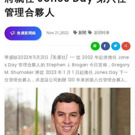
管理合夥人
Nov 21,2022
新聞
新聞時事
推廣新聞稿
華盛頓
2022年11月21日
/美通社/ -- 從
2002
年起便擔任
Jone
s Day
管理合夥人的
Stephen J. Brogan
今日宣佈，
Gregory
M. Shumaker
將從
2023
年
1
月
1
日起擔任
Jones Day
下一
任管理合夥人，亦是該公司創辦
130
年來的第八任管理合夥人。