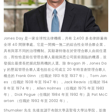
Jones Day
是一家全球性法律機構，共有
2,400
多名律師遍佈
全球
40
間辦事處。它是一間獨一無二的綜合性全球合夥企業，
具有與眾不同的治理機制。其顯著特徵在於管理合夥人由前任選
出，而恰恰是前任管理合夥人最能洞悉公司當前面臨的機遇，並
發掘出最擅長把握此類商機的人選。除
Brogan
外，
Jones Da
y
的歷屆管理合夥人還包括在公司成立
20
年時首創管理合夥人
概念的
Frank Ginn
（任職於
1913
年至
1937
年）、
Tom Jon
es
（任職於
1938
年至
1947
年），
Jack Reavis
（任職於
194
8
年至
1974
年）、
Allen Holmes
（任職於
1975
年至
1983
年）、
Dick Pogue
（任職於
1984
年至
1992
年）及
Pat McC
artan
（任職於
1992
年至
2002
年）。
Shumaker
先生
先後攻讀于布朗大學及聖母大學法學院，並擔