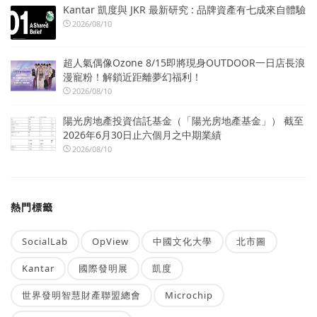
Kantar 凱度與 JKR 最新研究 : 品牌資產有七成來自體驗
2026/08/10
超人氣偶像Ozone 8/15即將現身OUTDOOR一日店長浪
漫寵粉！解鎖近距離夢幻福利！
2026/08/10
陽光房地產投資信託基金（「陽光房地產基金」） 截至
2026年6月30日止六個月之中期業績
2026/08/10
熱門標籤
SocialLab
OpView
中國文化大學
北市圖
Kantar
國際發明展
凱度
世界發明智慧財產聯盟總會
Microchip