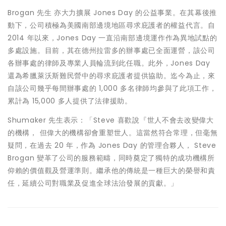
Brogan
先生
亦大力擴展
Jones Day
的公益事業。在其幕後推
動下，公司積極為美國南部邊境地區尋求庇護者的權益代言。自
2014
年以來，
Jones Day
一直沿南部邊境運作作為異地試點的
多處設施。目前，其在德州拉雷多的辦事處已全面運營，該公司
各辦事處的律師及專業人員輪流到此任職。此外，
Jones Day
還為希臘萊沃斯難民營中的尋求庇護者提供協助。迄今為止，來
自該公司幾乎每間辦事處的
1,000
多名律師均參與了此項工作，
累計為
15,000
多人提供了法律援助。
Shumaker
先生表示：「
Steve
喜歡
說『世人不會去改變偉大
的機構，
但偉大的機構卻會重塑世人。這當然符合常理，但毫無
疑問，在過去
20
年，作為
Jones Day
的管理合夥人，
Steve
Brogan
變革了公司的服務範疇，同時奠定了獨特的成功機構所
仰賴的價
值觀及營運準則。繼承他的傳統是一種巨大的榮譽和責
任，延續公司對職業及促進全球法治發展的貢獻。」