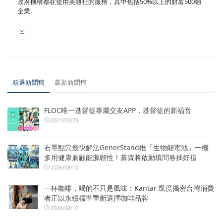
政府機構都在使用美通社的服務，其中包括50%以上的財富500強
企業。
精選新聞稿
最新新聞稿
FLOC唯一基督徒專屬交友APP，基督徒的新福音
2021/03/29
石墨點穴最快解法GenerStand推「生物能電池」一機
多用健康兼顧能源韌性！募資將啟動填問卷抽好禮
2026/08/10
一杯咖啡，喝的不只是風味：Kantar 凱度揭密台灣消費
者正以永續標準重新選擇咖啡品牌
2026/08/10