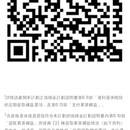
1
詳情請參閱本計劃之強積金計劃說明書第6.11節「達到退休階段
的定期提取權益選項」及第6.13節「支付累算權益」。
2
合資格退休成員是指符合本計劃的強積金計劃說明書內第6.10節
「提取累算權益」所述
兩
(2)
種提取累算權益情況（如下所列）