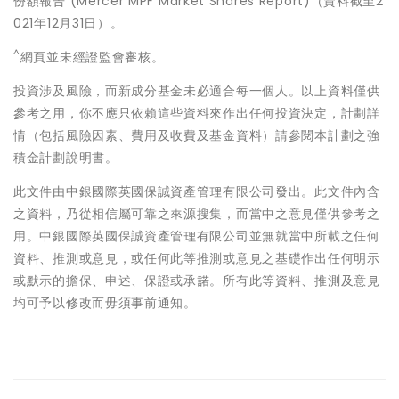
份額報告 (Mercer MPF Market Shares Report)（資料截至2
021年12月31日）。
^
網頁並未經證監會審核。
投資涉及風險，而新成分基金未必適合每一個人。以上資料僅供
參考之用，你不應只依賴這些資料來作出任何投資決定，計劃詳
情（包括風險因素、費用及收費及基金資料）請參閱本計劃之強
積金計劃說明書。
此文件由中銀國際英國保誠資產管理有限公司發出。此文件內含
之資料，乃從相信屬可靠之來源搜集，而當中之意見僅供參考之
用。中銀國際英國保誠資產管理有限公司並無就當中所載之任何
資料、推測或意見，或任何此等推測或意見之基礎作出任何明示
或默示的擔保、申述、保證或承諾。所有此等資料、推測及意見
均可予以修改而毋須事前通知。