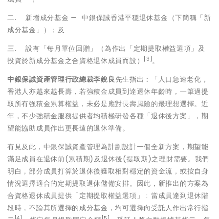
二. 新增成分基金 — 中銀保誠香港平穩退休基金（下簡稱「新
成分基金」）；及
三. 設有「每月單位回贈」（為作出「定期提取權益選項」及
[3]
投資於新成分基金之合資格退休成員而設）
。
中銀保誠資產管理行政總裁李銳良
先生指出：「人口急速老化，
香港人亦越來越長壽，若強積金成員到達退休年齡時，一筆過提
取所有強積金累算權益，未必是應對長壽風險的最理想選擇。近
年，不少強積金服務提供者均積極研發各種「退休後方案」，期
望能協助成員作出更長遠的退休準備。
有見及此，中銀保誠資產管理為計劃設計一個全新方案，期望能
滿足成員在退休前(累積期)及退休後(提取期)之理財需要。我們
明白，部分成員打算於退休後獲取相對穩定的資金流，或按自身
情況選擇適合的定期提取退休儲備安排。因此，新推出的方案為
合資格退休成員提供「定期提取權益選項」﹕當成員達到退休階
段時，不論其所選擇的成分基金，均可選擇向受託人作出常行指
[4]
[5]