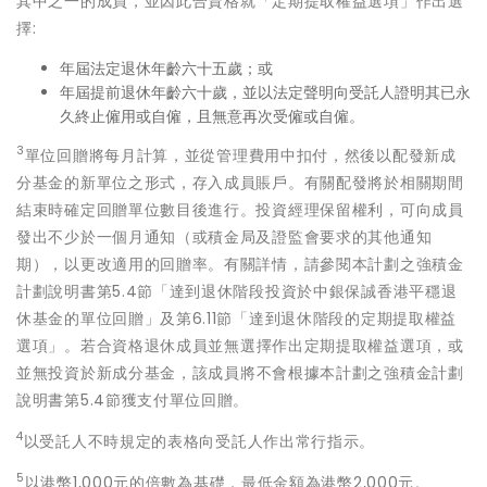
其中之一
的成員，並因此合資格就「定期提取權益選項」作出選
擇:
年屆法定退休年齡六十五歲；
或
年屆提前退休年齡六十歲，並以法定聲明向受託人證明其已永
久終止僱用或自僱，且無意再次受僱或自僱。
3
單位回贈將每月計算，並從管理費用中扣付，然後以配發新成
分基金的新單位之形式，存入成員賬戶。有關配發將於相關期間
結束時確定回贈單位數目後進行。投資經理保留權利，可向成員
發出不少於一個月通知（或積金局及證監會要求的其他通知
期），以更改適用的回贈率。有關詳情，請參閱本計劃之強積金
計劃說明書第5.4節「達到退休階段投資於中銀保誠香港平穩退
休基金的單位回贈」及第6.11節「達到退休階段的定期提取權益
選項」。若合資格退休成員
並無
選擇作出定期提取權益選項，
或
並無
投資於新成分基金，該成員將
不會
根據本計劃之強積金計劃
說明書第5.4節獲支付單位回贈。
4
以受託人不時規定的表格向受託人作出常行指示。
5
以港幣1,000元的倍數為基礎，最低金額為港幣2,000元。