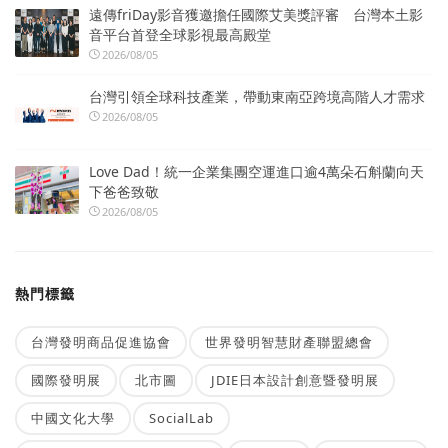
遠傳friDay影音獲邀擔任國際艾美獎評審 台灣本土影
音平台首登全球影視最高殿堂
2026/08/05
台灣引領全球科技產業，帶動東南亞跨境高階人才需求
2026/08/05
Love Dad！統一企業集團空運進口逾4萬朵石斛蘭向天
下爸爸致敬
2026/08/05
熱門標籤
台灣發明商品促進協會
世界發明智慧財產聯盟總會
國際發明展
北市圖
JDIE日本設計創意暨發明展
中國文化大學
SocialLab