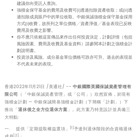
建議你向受託人查詢。
強積金保守基金的費用及收費可(i)透過扣除資產收取；或(ii)透
過扣除成員賬戶中的單位收取。中銀保誠強積金保守基金採用
方式(i)收費，故所列之單位價格╱資產淨值╱基金表現已反映
費用及收費之影響。
你不應只依賴這宣傳品來作出任何投資決定，計劃詳情（包括
風險因素、費用及收費及基金資料）請參閱本計劃之強積金計
劃說明書。
投資涉及風險。成分基金單位價格可跌亦可升。過去的表現並
不代表未來的表現。
香港
2022年11月21日
/美通社/ --
中銀國際英國保誠資產管理有
限公司
（「中銀保誠資產管理」或「公司」）欣然宣佈，於現有
強積金計劃 — 中銀保誠簡易強積金計劃（下簡稱「計劃」）下
推出「
退休後之全方位退休方案
」。此方案乃特意設計並具備三
大特點:
[1]
一. 提供「定期提取權益選項」
予達到退休階段的合資格退休
[2]
成員
；