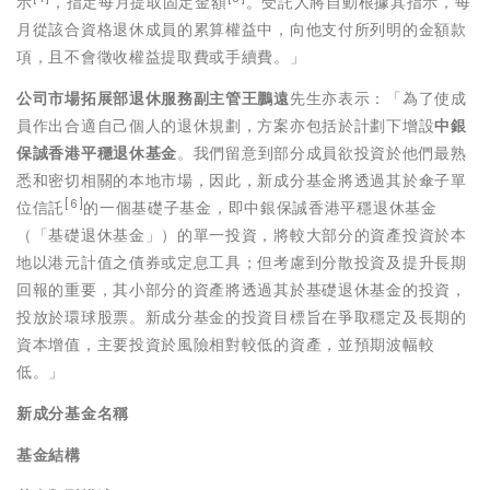
示
，指定每月提取固定金額
。受託人將自動根據其指示，每
月從該合資格退休成員的累算權益中，向他支付所列明的金額款
項，且不會徵收權益提取費或手續費。」
公司市場拓展部退休服務副主管王鵬遠
先生亦表示：「為了使成
員作出合適自己個人的退休規劃，方案亦包括於計劃下增設
中銀
保誠香港平穩退休基金
。我們留意到部分成員欲投資於他們最熟
悉和密切相關的本地市場，因此，新成分基金將透過其於傘子單
[6]
位信託
的一個基礎子基金，即中銀保誠香港平穩退休基金
（「基礎退休基金」）的單一投資，將較大部分的資產投資於本
地以港元計值之債券或定息工具；但考慮到分散投資及提升長期
回報的重要，其小部分的資產將透過其於基礎退休基金的投資，
投放於環球股票。新成分基金的投資目標旨在爭取穩定及長期的
資本增值，主要投資於風險相對較低的資產，並預期波幅較
低。」
新成分基金名稱
基金結構