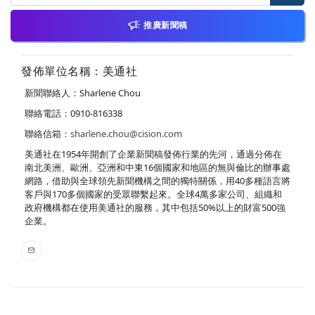
推廣新聞稿
發佈單位名稱：美通社
新聞聯絡人：Sharlene Chou
聯絡電話：0910-816338
聯絡信箱：
sharlene.chou@cision.com
美通社在1954年開創了企業新聞稿發佈行業的先河，通過分佈在
南北美洲、歐洲、亞洲和中東16個國家和地區的無與倫比的辦事處
網路，借助與全球領先新聞機構之間的獨特關係，用40多種語言將
客戶與170多個國家的受眾聯繫起來。全球4萬多家公司、組織和
政府機構都在使用美通社的服務，其中包括50%以上的財富500強
企業。