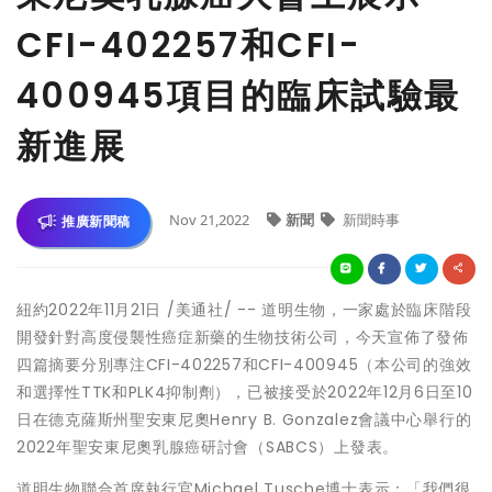
CFI-402257和CFI-
400945項目的臨床試驗最
新進展
Nov 21,2022
新聞
新聞時事
推廣新聞稿
紐約
2022年11月21日
/美通社/ -- 道明生物，一家處於臨床階段
開發針對高度侵襲性癌症新藥的生物技術公司，今天宣佈了發佈
四篇摘要分別專注CFI-402257和CFI-400945（本公司的強效
和選擇性TTK和PLK4抑制劑），已被接受於2022年12月6日至10
日在德克薩斯州聖安東尼奧Henry B. Gonzalez會議中心舉行的
2022年聖安東尼奧乳腺癌研討會（SABCS）上發表。
道明生物聯合首席執行官Michael Tusche博士表示：
「
我們很