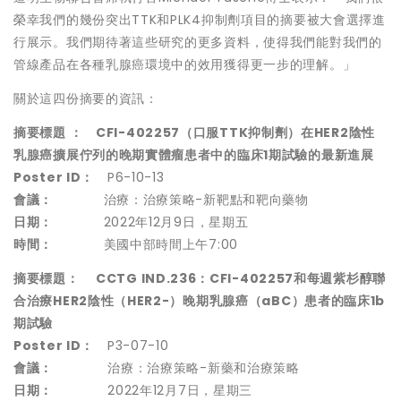
榮幸我們的幾份突出TTK和PLK4抑制劑項目的摘要被大會選擇進
行展示。我們期待著這些研究的更多資料，使得我們能對我們的
管線產品在各種乳腺癌環境中的效用獲得更一步的理解。
」
關於這四份摘要的資訊：
摘要標題 ：
CFI-402257（口服TTK抑制劑）在HER2陰性
乳腺癌擴展佇列的晚期實體瘤患者中的臨床1期試驗的最新進展
Poster ID：
P6-10-13
會議：
治療：治療策略-新靶點和靶向藥物
日期：
2022年12月9日，星期五
時間：
美國中部時間上午7:00
摘要標題：
CCTG IND.236：CFI-402257和每週紫杉醇聯
合治療HER2陰性（HER2-）晚期乳腺癌（aBC）患者的臨床1b
期試驗
Poster ID：
P3-07-10
會議：
治療：治療策略-新藥和治療策略
日期：
2022年12月7日，星期三