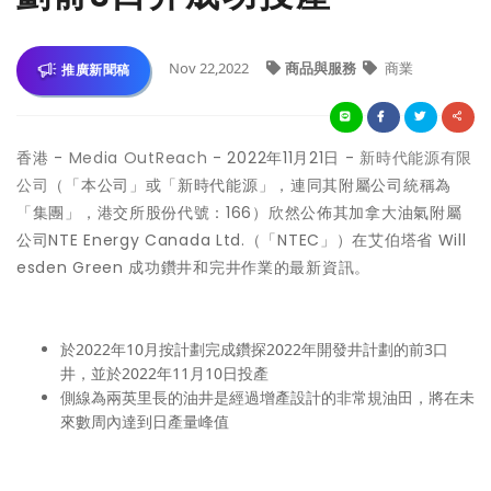
Nov 22,2022
商品與服務
商業
推廣新聞稿
香港 -
Media OutReach
- 2022年11月21日 -
新時代能源有限
公司
（「本公司」或「新時代能源」，連同其附屬公司統稱為
「集團」，港交所股份代號：166）欣然公佈其加拿大油氣附屬
公司NTE Energy Canada Ltd.（「NTEC」）在艾伯塔省 Will
esden Green 成功鑽井和完井作業的最新資訊。
於2022年10月按計劃完成鑽探2022年開發井計劃的前3口
井，並於2022年11月10日投產
側線為兩英里長的油井是經過增產設計的非常規油田，將在未
來數周內達到日產量峰值