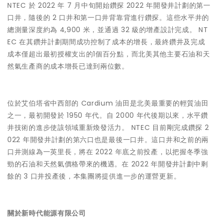
NTEC 於 2022 年 7 月中旬開始鑽探 2022 年開發井計劃的第一
口井，隨後的 2 口井和第一口井背靠背進行鑽探。這些水平井的
總測量深度約為 4,900 米，並通過 32 級的增產設計完成。 NT
EC 在其鑽井計劃期間成功控制了成本的增長，最終鑽井及完成
成本僅超出最初授權支出的1個百分點，而北美其他主要石油和天
然氣生產商的成本增長已達到兩位數。
位於艾伯塔省中西部的 Cardium 油田是北美最重要的輕質油田
之一，最初開發於 1950 年代。自 2000 年代後期以來，水平鑽
井技術的進步使該領域重新煥發活力。 NTEC 目前剛完成鑽探 2
022 年開發井計劃的第六口也是最後一口井。這口井和之前的兩
口井測線為一英里長，將在 2022 年底之前投產，以把握冬季強
勁的石油和天然氣價格帶來的機遇。在 2022 年開發井計劃中剩
餘的 3 口井投產後，本集團將提供進一步的運營更新。
關於新時代能源有限公司