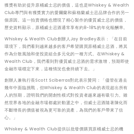
獲獎有助於提升原桶威士忌的價值，這也是Whiskey & Wealth
Club專門與有獲獎實力的愛爾蘭和蘇格蘭威士忌品牌合作的另一
個原因。這一拍賣價格也體現了精心製作的優質威士忌的價值，
歷史資料顯示，原桶威士忌酒通常享有約8-18%的年化報酬率。
Whiskey & Wealth Club創辦人Jay Bradley表示：「在目前
環境下，我們看到越來越多的客戶希望購買原桶威士忌酒，將其
作為分散風險和使投資組合多元化的一種方式。在Whiskey &
Wealth Club，我們看到對優質威士忌酒的需求激增，預期即使
金融市場穩定下來，這種情況也會持續下去。」
創辦人兼執行長Scott Sciberras對此表示贊同：「儘管在過去
幾年中面臨挑戰，但Whiskey & Wealth Club的表現超出所有
人的預期，證明我們的開創性模式對投資者越來越有吸引力。雖
然世界各地的金融市場都處於動盪之中，但威士忌酒隨著陳化而
不斷增長的價值被視為更可靠的資產，為我們的客戶帶來了信
心。」
Whiskey & Wealth Club提供以批發價購買原桶威士忌的機