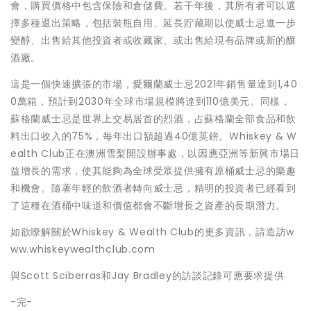
會，購買價格中包含保險和倉儲費。若干年後，其所有者可以選
擇多種退出策略，包括裝瓶自用、延長貯藏期以使威士忌進一步
變醇、出售給其他投資者或收藏家、或出售給現有品牌或新的釀
酒廠。
這是一個快速擴張的市場，愛爾蘭威士忌2021年銷售量達到1,40
0萬箱，預計到2030年全球市場規模將達到110億美元。同樣，
蘇格蘭威士忌是世界上交易居首的烈酒，占蘇格蘭全部食品和飲
料出口收入的75%，每年出口額超過40億英鎊。Whiskey & W
ealth Club正在澳洲雪梨開設辦事處，以因應亞洲等新興市場日
益增長的需求，使其能夠為全球受眾提供擁有原桶威士忌的樂趣
和機會。隨著年輕的飲酒者轉向威士忌，精明的投資者已經看到
了這種在酒桶中味道和價值都會不斷增長之資產的長期潛力。
如欲瞭解關於Whiskey & Wealth Club的更多資訊，請造訪w
ww.whiskeywealthclub.com
與Scott Sciberras和Jay Bradley的訪談記錄可應要求提供
-完-