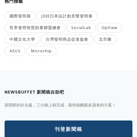
熱門標籤
國際發明展
JDIE日本設計創意暨發明展
世界發明智慧財產聯盟總會
SocialLab
OpView
中國文化大學
台灣發明商品促進協會
北市圖
ASUS
Microchip
NEWSBUFFET 新聞稿自助吧
新聞稿的好去處，三分鐘上稿完成，最快接觸最多讀者的方案！
刊登新聞稿