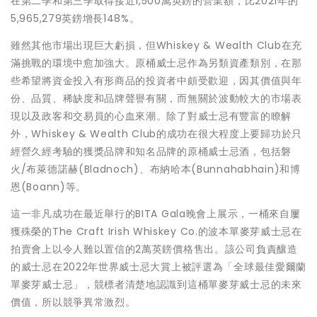
在第二季和第三季取得接近1,500萬英鎊的營業額，比2021年的
5,965,279英鎊增長148%。
雖然其他市場出現巨大虧損，但Whiskey & Wealth Club在充
滿挑戰的環境中愈加強大。原桶威士忌作為另類資產類別，在那
些希望將資金投入有形商品的投資者中頗受歡迎，因其價值與年
份、品質、稀缺度和品牌聲譽有關，而無關於波動較大的市場表
現以及政客和交易員的心血來潮。除了對威士忌有豐富的瞭解
外，Whiskey & Wealth Club的成功在很大程度上要歸功於只
經營久經考驗的獲獎品牌和知名品牌的原桶威士忌酒，包括磐
火/布萊德諾赫(Bladnoch)、布納哈本(Bunnahabhain)和博
恩(Boann)等。
這一非凡成功在最近舉行的BITA Gala晚會上展示，一桶來自屢
獲殊榮的The Craft Irish Whiskey Co.的波本單麥芽威士忌在
拍賣會上以令人難以置信的2萬英鎊價格售出。該公司負責釀造
的威士忌在2022年世界威士忌大賞上被評選為「全球最佳愛爾蘭
單麥芽威士忌」，競標者清楚地認識到這桶單麥芽威士忌的未來
價值，所以競爭異常激烈。