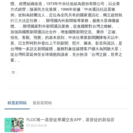
體。 經歷組織改造，1973年中央社改組為股份有限公司，以企業
方式經營；隨著民主化發展，1996年依據「中央通訊社設置條
例」改制為財團法人，定位為全民共有的國家通訊社，獨立超然執
行三大法定任務： ．辦理國內外新聞報導業務，服務大眾傳播媒
體。 ．辦理國家對外新聞通訊業務，促進國際對台灣之瞭解。 ．
加強與國際新聞通訊社合作，增進國際新聞交流。 秉持「正確、
領先、客觀、翔實」的基本原則，中央社專業新聞團隊每天以中、
英、日文即時對外發出上千則新聞、照片、圖表、影音與資訊，是
台灣唯一多語文新聞媒體，服務對象從媒體客戶擴大為閱聽大眾；
從台灣民眾延伸至全球僑胞與讀者，充分扮演「台灣之眼，世界之
窗」。
精選新聞稿
最新新聞稿
FLOC唯一基督徒專屬交友APP，基督徒的新福音
2021/03/29