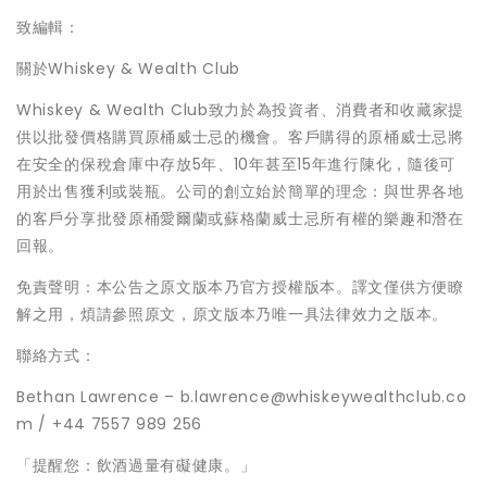
致編輯：
關於Whiskey & Wealth Club
Whiskey & Wealth Club致力於為投資者、消費者和收藏家提
供以批發價格購買原桶威士忌的機會。客戶購得的原桶威士忌將
在安全的保稅倉庫中存放5年、10年甚至15年進行陳化，隨後可
用於出售獲利或裝瓶。公司的創立始於簡單的理念：與世界各地
的客戶分享批發原桶愛爾蘭或蘇格蘭威士忌所有權的樂趣和潛在
回報。
免責聲明：本公告之原文版本乃官方授權版本。譯文僅供方便瞭
解之用，煩請參照原文，原文版本乃唯一具法律效力之版本。
聯絡方式：
Bethan Lawrence – b.lawrence@whiskeywealthclub.co
m / +44 7557 989 256
「提醒您：飲酒過量有礙健康。」