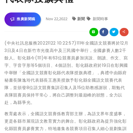
Nov 22,2022
新聞
新聞時事
推廣新聞稿
(中央社訊息服務20221122 10:22:57)111年全國語文競賽將於12月
3日及4日在新竹市光復高中及三民國中舉行，全國參賽人數2千
餘人。彰化縣今(111)年有63位競賽員參加演說、朗讀、作文、寫
字、字音字形等5個項目、4個語別。彰化縣政府於19日在彰興國
中舉辦「全國語文競賽彰化縣代表隊授旗典禮」，典禮中由縣府
秘書長陳逸玲代表縣長王惠美授旗予彰化縣全國語文競賽代表
隊，並頒發8位語文競賽集訓召集人及15位助教感謝狀，期勉代
表隊競賽員保持平常心，將自己調整到最巔峰的狀態，全力以
赴，為縣爭光。
教育處表示，全國語文競賽係教育部主辦，為語文界年度盛事，
更是各縣市展現語文教育實力的舞台。彰化縣政府為提升強化彰
化縣競賽員參賽實力，特地邀集各競賽項目召集人細心規劃集訓