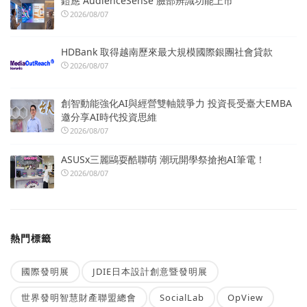
鎧應 AudienceSense 臉部辨識功能上市
2026/08/07
HDBank 取得越南歷來最大規模國際銀團社會貸款
2026/08/07
創智動能強化AI與經營雙軸競爭力 投資長受臺大EMBA
邀分享AI時代投資思維
2026/08/07
ASUSx三麗鷗耍酷聯萌 潮玩開學祭搶抱AI筆電！
2026/08/07
熱門標籤
國際發明展
JDIE日本設計創意暨發明展
世界發明智慧財產聯盟總會
SocialLab
OpView