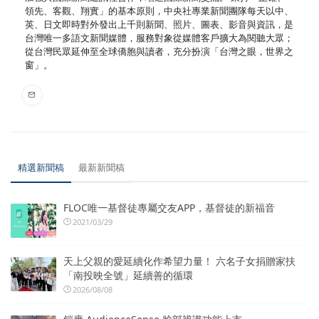
領先、客觀、翔實」的基本原則，中央社專業新聞團隊每天以中、
英、日文即時對外發出上千則新聞、照片、圖表、影音與資訊，是
台灣唯一多語文新聞媒體，服務對象從媒體客戶擴大為閱聽大眾；
從台灣民眾延伸至全球僑胞與讀者，充分扮演「台灣之眼，世界之
窗」。
精選新聞稿
最新新聞稿
FLOC唯一基督徒專屬交友APP，基督徒的新福音
2021/03/29
天上父親的愛延續化作希望力量！ 六名子女捐贈家扶
「南投映全號」延續善的循環
2026/08/08