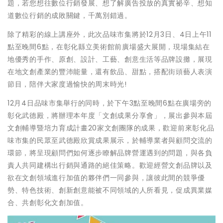
題，若您想往數位行銷發展、想了解廣告投放的真實祕辛、想知
道數位行銷的成敗關鍵，千萬別錯過。
除了精彩的線上講座外，此次品味市集將於12月3日、4日上午11
點至晚間6點，在彰化縣立美術館前廣場盛大展開，現場集結在
地優秀的手作、原創、設計、工藝、創意生活等品牌設攤，展現
在地文創產業的豐沛能量，還有飲品、甜點，搭配街頭藝人表演
節目，陪伴大家度過愉快的周末時光!
12月4日品味市集舉行的同時，於下午3點至晚間6點在廣場旁的
彰化武德殿，將辦理本年度「文創成果分享會」，展出參與本屆
文創輔導暨培力育成計畫20家文創團隊的成果，歡迎前來彰化品
味市集的民眾至武德殿欣賞成果展示，於輔導業者與顧問交流的
環節，將呈現顧問們如何逐步瞭解品牌營運遇到的問題，與各負
責人共同建構出行銷與通路的絕佳策略。歡迎經營文創品牌以及
欲在文創領域進行加值的夥伴們一同參與，讓彼此間的競爭優
勢、特色技術、創新創意能被不同領域的人所看見，促成異業媒
合、共創彰化文創加值。