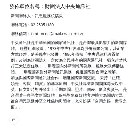
發佈單位名稱：財團法人中央通訊社
新聞聯絡人：訊息服務核稿員
聯絡電話：02-25051180
聯絡信箱：
timtimcna@mail.cna.com.tw
中央通訊社是中華民國的國家通訊社，是台灣最具影響力的新聞媒
體。 經歷組織改造，1973年中央社改組為股份有限公司，以企業
方式經營；隨著民主化發展，1996年依據「中央通訊社設置條
例」改制為財團法人，定位為全民共有的國家通訊社，獨立超然執
行三大法定任務： ．辦理國內外新聞報導業務，服務大眾傳播媒
體。 ．辦理國家對外新聞通訊業務，促進國際對台灣之瞭解。 ．
加強與國際新聞通訊社合作，增進國際新聞交流。 秉持「正確、
領先、客觀、翔實」的基本原則，中央社專業新聞團隊每天以中、
英、日文即時對外發出上千則新聞、照片、圖表、影音與資訊，是
台灣唯一多語文新聞媒體，服務對象從媒體客戶擴大為閱聽大眾；
從台灣民眾延伸至全球僑胞與讀者，充分扮演「台灣之眼，世界之
窗」。