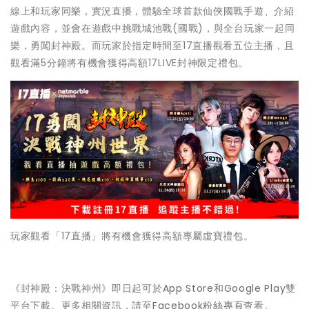
線上和玩家同樂，實況直播，體驗全球首款仙俠國戰手遊、介紹
遊戲內容，並會在遊戲中挑戰城池戰(國戰)，與全台玩家一起同
樂，勇闖封神殿。而玩家於指定時間至17直播觀看五位主播，且
觀看滿5分鐘將有機會獲得高額17LIVE封神限定禮包。
玩家觀看「17直播」將有機會獲得高額專屬虛寶禮包。
《封神殿：決戰神州》即日起可於
App Store
和
Google Play
雙
平台下載。更多相關資訊，請至
Facebook粉絲專頁
查看。