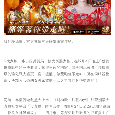
關注粉絲團，官方連續三天贈送虛寶序號。
6大家族一步步招兵買馬，擴大所屬家族，在12月4日晚上8點的
總決戰中將一決勝負，奪得王位的國家，其全國玩家將可獲得豐
厚的強化戰力虛寶！官方提醒，該獎勵僅限定KOL所在伺服器發
放，快加入心儀的女將家族盡一己之力共同奪得獎勵吧！
同時，為慶祝遊戲盛大上市，《封神殿：決戰神州》和亞洲最大
直播社群平台「17直播」跨界合作，在11月24日至28日期間邀請
「反差女神涵涵兒」、「四月桐」等深受用戶歡迎的17直播主在