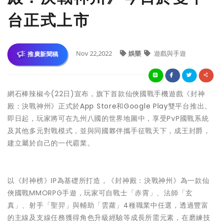
台正式上市
Nov 22,2022
娛樂
遊戲與手遊
推廣新聞稿
網石棒辣椒今(22日)宣布，旗下首款仙俠國戰手機遊戲《封神
殿：決戰神州》正式於
App Store
和
Google Play
雙平台推出。
即日起，玩家將可在九州八國的世界地圖中，享受PvP國戰系統
及其他多元對戰模式，並與同國夥伴攜手征戰天下，成王封爵，
建立屬於自己的一代霸業。
以《封神榜》IP為基礎所打造，《封神殿：決戰神州》為一款仙
俠國戰MMORPG手遊，玩家可自戰士「赤霄」、法師「玄
真」、射手「聖羿」與輔助「雲蘿」4種職業中任選，透過豐富
的主線及支線任務獲得角色升級經驗等成長所需元素，在磨練技