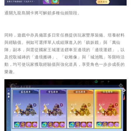
通關九龍島關卡將可解鎖多種仙姬階段。
同時，遊戲中亦具備眾多日常任務提供玩家豐厚裝備、培養材料
與經驗值。例如可選擇單人或組隊進入的「鎮妖鏡」與「萬仙
陣」副本，與需從國家王城運送鏢車至邊境的「邊境運鏢」，以
及挖取城磚的「邊境搬磚」、「砍雕像」與「城池戰」等限時活
動，均可使玩家獲取經驗值與強化道具，享受角色一步步成長的
樂趣。