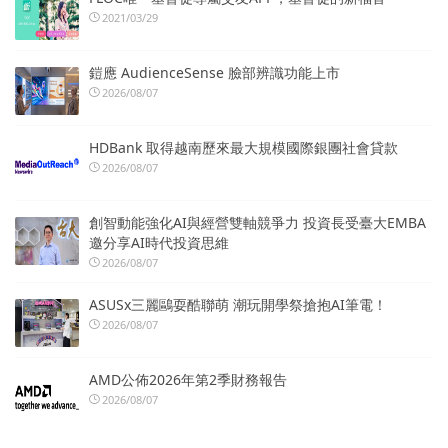
2021/03/29
鎧應 AudienceSense 臉部辨識功能上市
2026/08/07
HDBank 取得越南歷來最大規模國際銀團社會貸款
2026/08/07
創智動能強化AI與經營雙軸競爭力 投資長受臺大EMBA
邀分享AI時代投資思維
2026/08/07
ASUSx三麗鷗耍酷聯萌 潮玩開學祭搶抱AI筆電！
2026/08/07
AMD公佈2026年第2季財務報告
2026/08/07