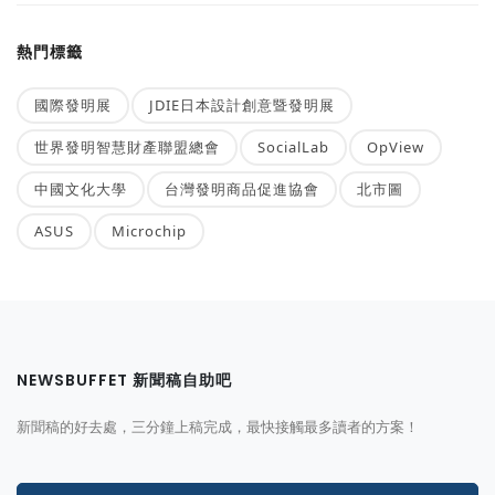
熱門標籤
國際發明展
JDIE日本設計創意暨發明展
世界發明智慧財產聯盟總會
SocialLab
OpView
中國文化大學
台灣發明商品促進協會
北市圖
ASUS
Microchip
NEWSBUFFET 新聞稿自助吧
新聞稿的好去處，三分鐘上稿完成，最快接觸最多讀者的方案！