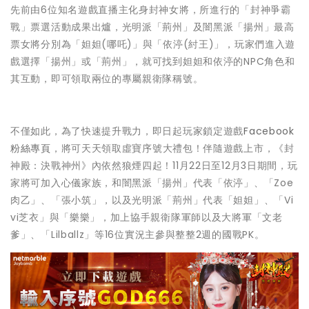
先前由6位知名遊戲直播主化身封神女將，所進行的「封神爭霸
戰」票選活動成果出爐，光明派「荊州」及闇黑派「揚州」最高
票女將分別為「妲妲(哪吒)」與「依渟(紂王)」，玩家們進入遊
戲選擇「揚州」或「荊州」，就可找到妲妲和依渟的NPC角色和
其互動，即可領取兩位的專屬親衛隊稱號。
不僅如此，為了快速提升戰力，即日起玩家鎖定遊戲
Facebook
粉絲專頁
，將可天天領取虛寶序號大禮包！伴隨遊戲上市，《封
神殿：決戰神州》內依然狼煙四起！11月22日至12月3日期間，玩
家將可加入心儀家族，和闇黑派「揚州」代表「依渟」、「Zoe
肉乙」、「張小筑」，以及光明派「荊州」代表「妲妲」、「Vi
vi芝衣」與「樂樂」，加上協手親衛隊軍師以及大將軍「文老
爹」、「Lilballz」等16位實況主參與整整2週的國戰PK。