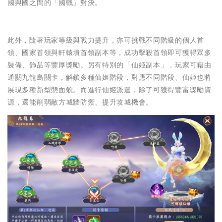
國與國之間的「國戰」對決。
此外，隨著玩家等級與戰力提升，亦可挑戰不同階級的個人首
領、國家首領與軒轅墳首領副本等，成功擊殺首領即可獲得眾多
裝備、飾品等豐厚獎勵。另有特別的「仙姬副本」，玩家可藉由
通關九龍島關卡，解鎖多種仙姬階段，對應不同階段、仙姬也將
展現多種新型態面貌。而進行仙姬派遣，除了可獲得豐富獎勵資
源，還能削弱敵方城牆防禦、提升攻城機會。