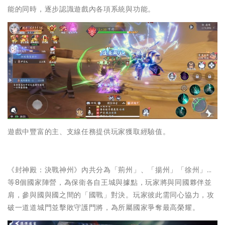
能的同時，逐步認識遊戲內各項系統與功能。
遊戲中豐富的主、支線任務提供玩家獲取經驗值。
《封神殿：決戰神州》內共分為「荊州」、「揚州」「徐州」…
等8個國家陣營，為保衛各自王城與據點，玩家將與同國夥伴並
肩，參與國與國之間的「國戰」對決。玩家彼此需同心協力，攻
破一道道城門並擊敗守護門將，為所屬國家爭奪最高榮耀。