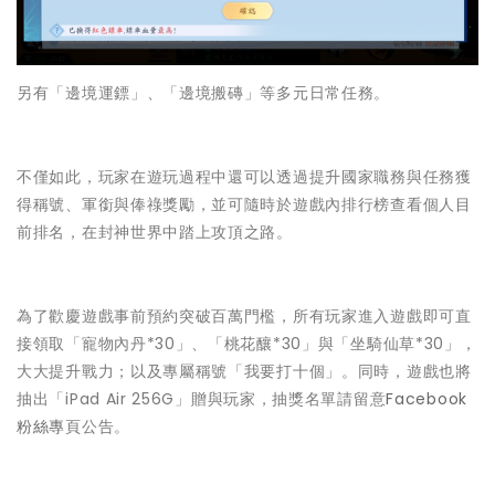
另有「邊境運鏢」、「邊境搬磚」等多元日常任務。
不僅如此，玩家在遊玩過程中還可以透過提升國家職務與任務獲
得稱號、軍銜與俸祿獎勵，並可隨時於遊戲內排行榜查看個人目
前排名，在封神世界中踏上攻頂之路。
為了歡慶遊戲事前預約突破百萬門檻，所有玩家進入遊戲即可直
接領取「寵物內丹*30」、「桃花釀*30」與「坐騎仙草*30」，
大大提升戰力；以及專屬稱號「我要打十個」。同時，遊戲也將
抽出「iPad Air 256G」贈與玩家，抽獎名單請留意
Facebook
粉絲專
頁公告。