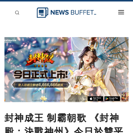
回到首頁
新聞稿分類
登入
刊登
封神成王 制霸朝歌 《封神
殿：決戰神州》今日於雙平