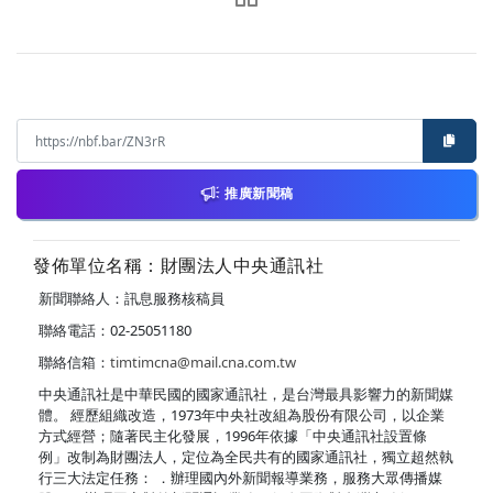
推廣新聞稿
發佈單位名稱：財團法人中央通訊社
新聞聯絡人：訊息服務核稿員
聯絡電話：02-25051180
聯絡信箱：
timtimcna@mail.cna.com.tw
中央通訊社是中華民國的國家通訊社，是台灣最具影響力的新聞媒
體。 經歷組織改造，1973年中央社改組為股份有限公司，以企業
方式經營；隨著民主化發展，1996年依據「中央通訊社設置條
例」改制為財團法人，定位為全民共有的國家通訊社，獨立超然執
行三大法定任務： ．辦理國內外新聞報導業務，服務大眾傳播媒