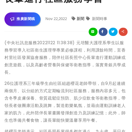
Nov 22,2022
新聞
新聞時事
推廣新聞稿
(中央社訊息服務20221122 11:38:38) 元培醫大護理系學生以服
務學習導入社區衛生護理學專業必修課程，利用課餘時間，至香
村里社區發展協會服務，陪伴社區長照中心長輩進行運動訓練或
創意遊戲，以及高齡者營養與保健等衛教指導，落實青銀共學成
長。
26位護理系三年級學生由社區組趙櫻花老師帶領，自9月起連續
兩個月、以分組的方式定期輪流到社區服務，服務內容多元，包
含冬季皮膚保養、骨質疏鬆症預防、肌少症飲食等衛教指導，帶
領長者做團康活動及跳舞，製造歡樂氣氛，並藉由運動訓練老人
家的肌力，此外陪伴長輩畫圖發揮創造力及訓練記憶；此外，師
生也準備共餐食物，讓長輩能快樂溫馨享用午餐。
趙櫻花老師表示，社區長照長輩很多都年過八、九十歲，平日在