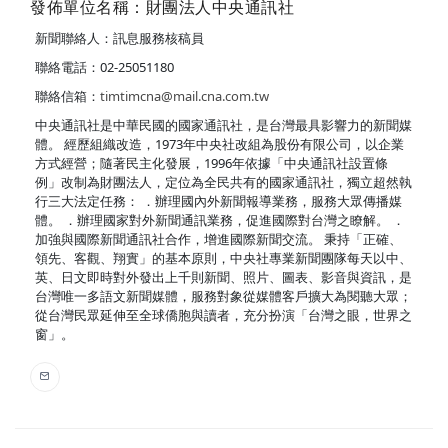
發佈單位名稱：財團法人中央通訊社
新聞聯絡人：訊息服務核稿員
聯絡電話：02-25051180
聯絡信箱：
timtimcna@mail.cna.com.tw
中央通訊社是中華民國的國家通訊社，是台灣最具影響力的新聞媒
體。 經歷組織改造，1973年中央社改組為股份有限公司，以企業
方式經營；隨著民主化發展，1996年依據「中央通訊社設置條
例」改制為財團法人，定位為全民共有的國家通訊社，獨立超然執
行三大法定任務： ．辦理國內外新聞報導業務，服務大眾傳播媒
體。 ．辦理國家對外新聞通訊業務，促進國際對台灣之瞭解。 ．
加強與國際新聞通訊社合作，增進國際新聞交流。 秉持「正確、
領先、客觀、翔實」的基本原則，中央社專業新聞團隊每天以中、
英、日文即時對外發出上千則新聞、照片、圖表、影音與資訊，是
台灣唯一多語文新聞媒體，服務對象從媒體客戶擴大為閱聽大眾；
從台灣民眾延伸至全球僑胞與讀者，充分扮演「台灣之眼，世界之
窗」。