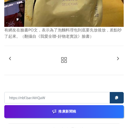
有網友在臉書PO文，表示為了泡麵料理包到底要先放後放，差點吵
了起來。（翻攝自《我愛全聯-好物老實說》臉書）
推廣新聞稿