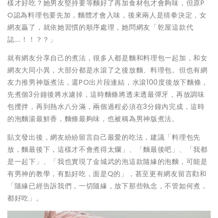
樣才好吃？她男友堅持要等麵好了再加食材包才會夠味，但原P
O認為料理包要先加，麵體才會入味，後來兩人是猜拳決定，女
網友贏了，就依她習慣的順序處理，她問網友「乾屋這款代
誌….！！？？」
就有網友分享自己的煮法，很多人都是麵和料理包一起加，和女
網友大同小異，大部分都是水滾了之後放麵、料理包。但也有網
友力推男神版煮法，還PO出片段連結，水滾100度後放下麵條，
先煮個3分鐘後將水濾掉，這時麵條將透未透最彈牙，再放調味
包攪拌，再到熱水八分滿，兩個過程必須在3分鐘內完成，這時
的泡麵湯最鮮香，麵條最夠味，也被稱為男神版煮法。
貼文發出後，網友紛紛留言自己最愛的吃法，建議「料理包先
放，麵最後下，這樣才不會煮得太爛」、「麵最後吧」、「我都
是一起下」、「我也實現了金城武的泡這款隨緣的泡麵，可能是
有男神的教學，有點好吃，面是Q的」，甚至更有網友留言勸和
「隨緣已經告訴我們，一切隨緣，放下那些執念，不管如何煮，
都好吃」。