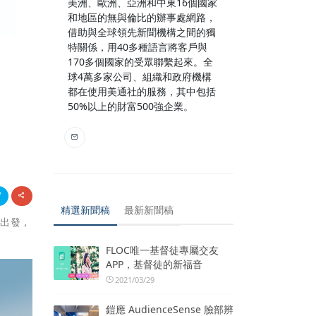
美洲、歐洲、亞洲和中東16個國家
和地區的無與倫比的辦事處網路，
借助與全球領先新聞機構之間的獨
特關係，用40多種語言將客戶與
170多個國家的受眾聯繫起來。全
球4萬多家公司、組織和政府機構
都在使用美通社的服務，其中包括
50%以上的財富500強企業。
精選新聞稿
最新新聞稿
相出發，
FLOC唯一基督徒專屬交友
APP，基督徒的新福音
2021/03/29
鎧應 AudienceSense 臉部辨