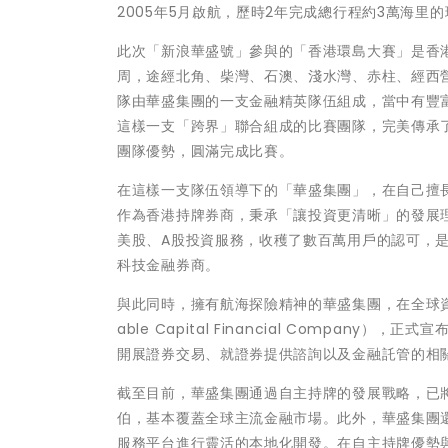
2005年5月啟航，歷時2年完成總行程約3萬海
此次「新浪華盛號」參與的「香港環島大賽」是香
周，途經北角、柴灣、石澳、淺水灣、赤柱、經西
隊由華盛集團的一支金融精英隊伍組成，當中有豐
這樣一支「跨界」聯合組成的比賽團隊，完美傳承
團隊優勢，圓滿完成比賽。
在這樣一支隊伍領導下的「華盛集團」，在自己擅
作為香港持牌券商，秉承「讓投資更清晰」的發展
美股、A股投資服務，收穫了數百萬用戶的認可，是
科技金融券商。
與此同時，擁有航海探險精神的華盛集團，在全球資本
able Capital Financial Compa
開展證券交易、就證券提供諮詢以及金融託管的相
截至目前，華盛集團通過自主持牌的發展戰略，已
伯，基本覆蓋全球主流金融市場。此外，華盛集團
服務平台進行靈活的本地化開發。在自主持牌優勢