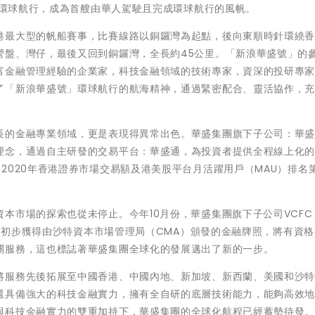
里的環球航行，成為首艘由華人駕駛且完成環球航行的風帆。
港最大型的帆船賽事，比賽線路以銅鑼灣為起點，後向東順時針環繞
營盤、灣仔，最後又回到銅鑼灣，全長約45公里。「新浪華盛號」的
富金融管理經驗的企業家，科技金融領域的技術專家，資深的投研專
了「新浪華盛號」環球航行的航海精神，通過緊密配合、靈活協作，
長的金融專業領域，更是表現得異常出色。華盛集團旗下子公司：華
理念，通過自主研發的交易平台：華盛通，為投資者提供全程線上化
2020年香港證券市場交易額及港美股平台月活躍用戶（MAU）排名
市場的探索也從未停止。今年10月份，華盛集團旗下子公司VCFC（
ny），正式宣布初步獲得由沙特資本市場管理局（CMA）頒發的金融牌照，將有資
關服務，這也標誌著華盛集團全球化的發展邁出了新的一步。
將服務先後拓展至中國香港、中國內地、新加坡、新西蘭、美國和沙
還具備強大的科技金融實力，擁有全自研的底層技術能力，能夠高效
與科技金融實力的雙重加持下，華盛集團的全球化航程已經蓄勢待發