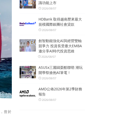
識功能上市
2026/08/07
HDBank 取得越南歷來最大
規模國際銀團社會貸款
2026/08/07
創智動能強化AI與經營雙軸
競爭力 投資長受臺大EMBA
邀分享AI時代投資思維
2026/08/07
ASUSx三麗鷗耍酷聯萌 潮玩
開學祭搶抱AI筆電！
2026/08/07
AMD公佈2026年第2季財務
報告
2026/08/07
船，曾於