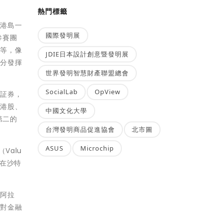
熱門標籤
香港島一
國際發明展
參賽團
家等，像
JDIE日本設計創意暨發明展
充分發揮
世界發明智慧財產聯盟總會
SocialLab
OpView
盛証券，
的港股、
中國文化大學
第二的
台灣發明商品促進協會
北市圖
ASUS
Microchip
Valu
格在沙特
特阿拉
地對金融
。