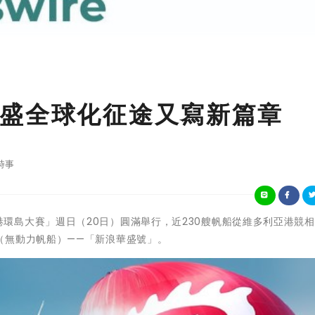
盛全球化征途又寫新篇章
時事
船香港環島大賽」週日（20日）圓滿舉行，近230艘帆船從維多利亞港競
（無動力帆船）——「新浪華盛號」。