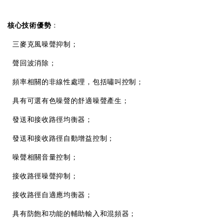
核心技術優勢
：

三麥克風噪聲抑制；

聲回波消除；

頻率相關的非線性處理，包括嘯叫控制；

具有可選有色噪聲的舒適噪聲產生；

發送和接收路徑均衡器；

發送和接收路徑自動增益控制；

噪聲相關音量控制；

接收路徑噪聲抑制；

接收路徑自適應均衡器；

具有防飽和功能的輔助輸入和混頻器；