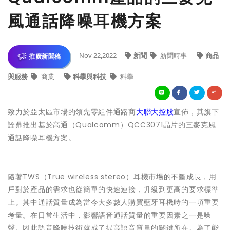
風通話降噪耳機方案
Nov 22,2022
新聞
新聞時事
商品
推廣新聞稿
與服務
商業
科學與科技
科學
致力於亞太區市場的領先零組件通路商
大聯大控股
宣佈，其旗下
詮鼎推出基於高通（Qualcomm）QCC3071晶片的三麥克風
通話降噪耳機方案。
隨著TWS（True wireless stereo）耳機市場的不斷成長，用
戶對於產品的需求也從簡單的快速連接，升級到更高的要求標準
上。其中通話質量成為當今大多數人購買藍牙耳機時的一項重要
考量。在日常生活中，影響語音通話質量的重要因素之一是噪
聲。因此語音降噪技術就成了提高語音質量的關鍵所在。為了能