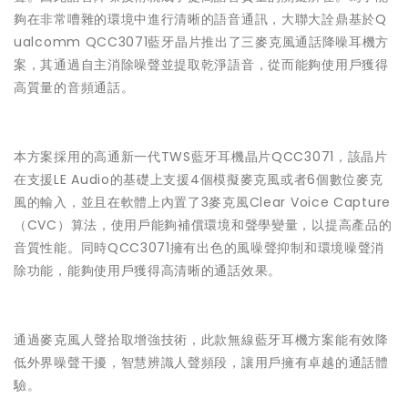
夠在非常嘈雜的環境中進行清晰的語音通訊，大聯大詮鼎基於Q
ualcomm QCC3071藍牙晶片推出了三麥克風通話降噪耳機方
案，其通過自主消除噪聲並提取乾淨語音，從而能夠使用戶獲得
高質量的音頻通話。
本方案採用的高通新一代TWS藍牙耳機晶片QCC3071，該晶片
在支援LE Audio的基礎上支援4個模擬麥克風或者6個數位麥克
風的輸入，並且在軟體上內置了3麥克風Clear Voice Capture
（CVC）算法，使用戶能夠補償環境和聲學變量，以提高產品的
音質性能。同時QCC3071擁有出色的風噪聲抑制和環境噪聲消
除功能，能夠使用戶獲得高清晰的通話效果。
通過麥克風人聲拾取增強技術，此款無線藍牙耳機方案能有效降
低外界噪聲干擾，智慧辨識人聲頻段，讓用戶擁有卓越的通話體
驗。