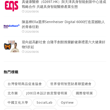
真健康醫療（02697.HK）與天津具身智能創新中心達成
戰略合作 共建具身智能醫療產業生態
2026/08/06
陳嘉樺Ella選擇Sennheiser Digital 6000打造震撼動人
的青春狂歡
2026/08/06
迎向超高齡社會 台隆手創館推樂齡健康禮選六大健康好
物5折起
2026/08/06
熱門標籤
台灣發明商品促進協會
世界發明智慧財產聯盟總會
北市圖
JDIE日本設計創意暨發明展
國際發明展
中國文化大學
SocialLab
OpView