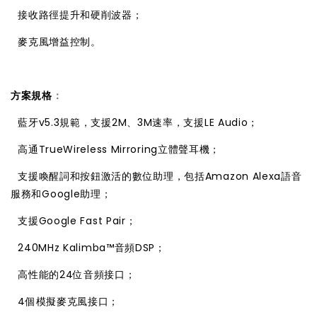

接收路徑提升和硬削波器；

麥克風增益控制。
方案規格
：

藍牙v5.3規範，支援2M、3M速率，支援LE Audio；

高通TrueWireless Mirroring立體聲耳機；

支援喚醒詞和按鈕激活的數位助理，包括Amazon Alexa語音
服務和Google助理；

支援Google Fast Pair；

240MHz Kalimba™音頻DSP；

高性能的24位音頻接口；

4個模擬麥克風接口；