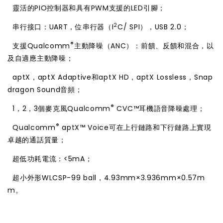

靈活的PIO控制器和具有PWM支援的LED引腳；
2

串行接口：UART，位串行器（I
C/ SPI），USB 2.0；
®

支援Qualcomm
主動降噪（ANC）：前饋、反饋和混合，以
及自適應主動降噪；

aptX，aptX Adaptive和aptX HD，aptX Lossless，Snap
dragon Sound音頻；
®

1，2，3個麥克風Qualcomm
CVC™耳機語音降噪處理；
®

Qualcomm
aptX™ Voice可在上行鏈路和下行鏈路上實現
卓越的通話質量；

超低功耗電流：<5mA；

超小外形WLCSP-99 ball，4.93mm×3.936mm×0.57m
m。