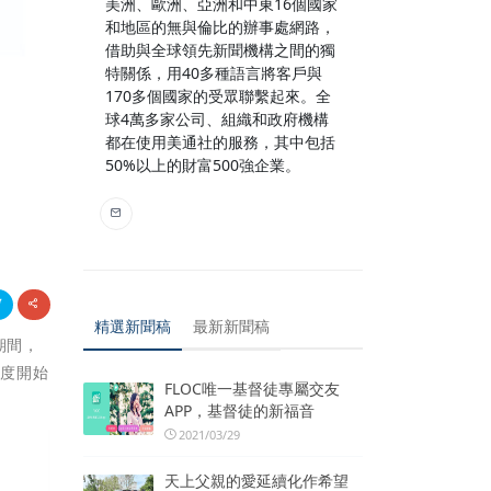
美洲、歐洲、亞洲和中東16個國家
和地區的無與倫比的辦事處網路，
借助與全球領先新聞機構之間的獨
特關係，用40多種語言將客戶與
170多個國家的受眾聯繫起來。全
球4萬多家公司、組織和政府機構
都在使用美通社的服務，其中包括
50%以上的財富500強企業。
精選新聞稿
最新新聞稿
期間，
季度開始
FLOC唯一基督徒專屬交友
APP，基督徒的新福音
2021/03/29
天上父親的愛延續化作希望