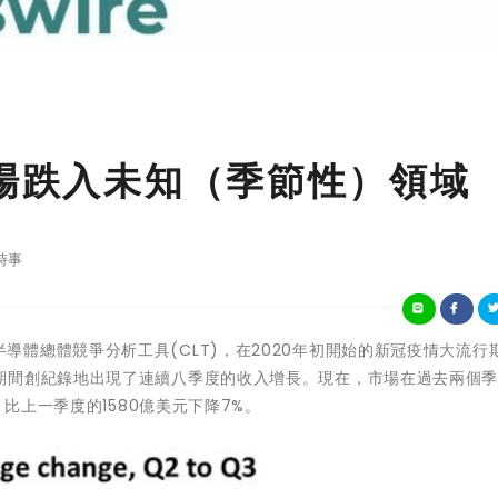
市場跌入未知（季節性）領域
時事
a的半導體總體競爭分析工具
(CLT)
，在2020年初開始的新冠疫情大流行
期間創紀錄地出現了連續八季度的收入增長。現在，市場在過去兩個
，比上一季度的1580億美元下降7%。