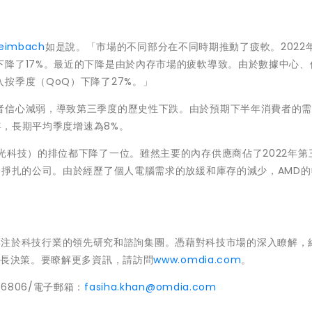
eimbach
如是說。
「
市場的不同部分在不同時期推動了疲軟。2022
降了17%。最近的下降是由於內存市場的疲軟導致。由於數據中心、
按季度（QoQ）下降了27%。
」
者信心減弱，導致第三季度的歷史性下跌。由於預期下半年消費者的
年，長期平均季度增速為8%。
光科技）的排位都下降了一位。雖然主要的內存供應商佔了2022年第
一掙扎的公司。由於經歷了個人電腦需求的放緩和庫存的減少，AMD
。
是一家專注於科技行業的領先研究和諮詢集團。憑藉對科技市場的深入瞭解，
增長決策。要瞭解更多資訊，請訪問
www.omdia.com
。
666806/電子郵箱：
fasiha.khan@omdia.com