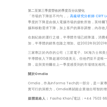
第二至第三季度營收的季度百分比變化
「
市場的下降並不均勻，
」
高級研究分析師 Cliff L
季度的下降是由個人電腦市場的疲軟所致，英特爾下
腦和移動需求下降，加上客戶的庫存調整，內存收入
在創紀錄的運行之後，半導體市場已經降溫，消費
加，半導體的銷售也隨之增加。從2002年到2021
三家專註於內存的公司（三星電子、SK海力士和美
半導體收入下降超過100億美元，但他們並不是唯
降，這與英特爾在上一季度感受到的市場情況相同
關於
Omdia
Omdia，作為Informa Tech的一部分，
實可行的洞察力，Omdia將賦能企業做出明智的
媒體
連絡人
：
Fasiha Khan/電話：+44 7503 