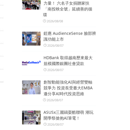
力量！ 六名子女捐贈家扶
「南投映全號」延續善的循
環
2026/08/08
鎧應 AudienceSense 臉部辨
識功能上市
2026/08/07
HDBank 取得越南歷來最大
規模國際銀團社會貸款
2026/08/07
創智動能強化AI與經營雙軸
競爭力 投資長受臺大EMBA
邀分享AI時代投資思維
2026/08/07
ASUSx三麗鷗耍酷聯萌 潮玩
開學祭搶抱AI筆電！
2026/08/07