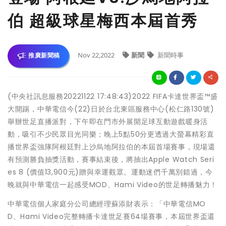
伯 超級球星梅西本屆首秀
Nov 22,2022
新聞
新聞時事
推廣新聞稿
(中央社訊息服務20221122 17:48:43)2022 FIFA卡達世界盃™盛
大開踢，中華電信今(22)日於台北東區服務中心(松仁路130號)
舉辦世足直播派對，下午即在門市外展開足球互動遊戲暖身活
動，吸引不少民眾目光同樂；晚上5點50分更透過大螢幕精彩直
播世界盃強隊阿根廷對上沙烏地阿拉伯的本屆首場賽事，現場還
有預測勝負抽獎活動，賽事結束後，將抽出Apple Watch Seri
es 8 (價值13,900元)贈與幸運觀眾。運動迷們千萬別錯過，今
晚就與中華電信一起感受MOD、Hami Video的世足轉播魅力！
中華電信個人家庭分公司總經理蘇添財表示：「中華電信MO
D、Hami Video完整轉播卡達世足賽64場賽事，本屆世界盃還