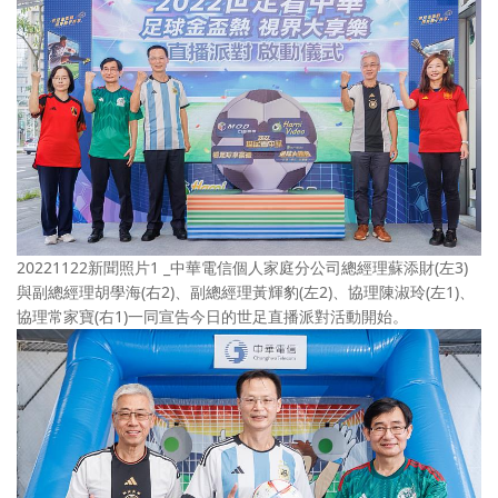
20221122新聞照片1 _中華電信個人家庭分公司總經理蘇添財(左3)
與副總經理胡學海(右2)、副總經理黃輝豹(左2)、協理陳淑玲(左1)、
協理常家寶(右1)一同宣告今日的世足直播派對活動開始。