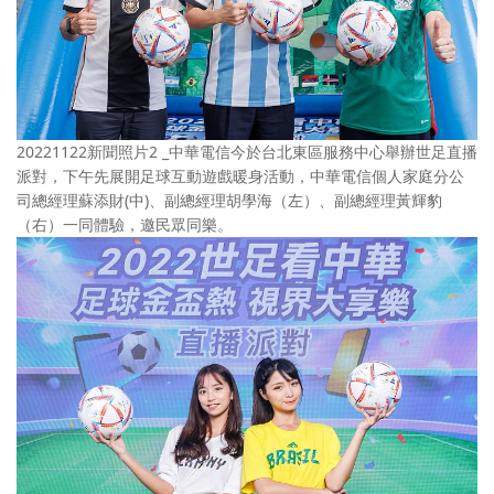
20221122新聞照片2 _中華電信今於台北東區服務中心舉辦世足直播
派對，下午先展開足球互動遊戲暖身活動，中華電信個人家庭分公
司總經理蘇添財(中)、副總經理胡學海（左）、副總經理黃輝豹
（右）一同體驗，邀民眾同樂。