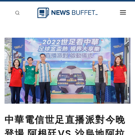
回到首頁
新聞稿分類
登入
刊登
中華電信世足直播派對今晚
登場 阿根廷VS.沙烏地阿拉