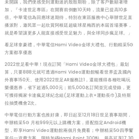
未開踢，我們便感受到運動迷的殷殷期盼，除了客戶數顯著增
加，『卡達世足專區』在開賽前倒數10天時，流量已提高10多
倍。中華電信為回應球迷期待，特別在東區服務中心舉辦世足直
播派對，邀民眾一起欣賞阿根廷超級球星梅西的本屆首場賽事，
就是希望讓更多人能直接感受世足魅力，與全球同步瘋足球。」
看足球拿豪禮，中華電信Hami Video金球大禮包、行動精采5G
方案都享優惠
2022世足看中華！現在訂閱「Hami Video金球大禮包」最划
算，只要888元就可透過Hami Video運動館暢看世界盃及國內
外賽事150天、使用2022世足AR服務註1，還能獲得各種吃喝玩
樂優惠券，省下超過5,000元；前5,000名訂閱並完成登錄，更
可獲得獨家卡達瘋足球紀念組(足球運動上衣+運動長巾)及特斯
拉抽獎機會2次。
中華電信行動方案也推好康，即日起至12月18日世足賽事期間，
申辦精采5G 月租999元以上購機方案，搭配指定Android機
型，即享Hami Video運動館兩個月免費看；申辦精采5G四季饗
宴任一資費方案，限時加碼Hami Point 300點，最高可享17,30