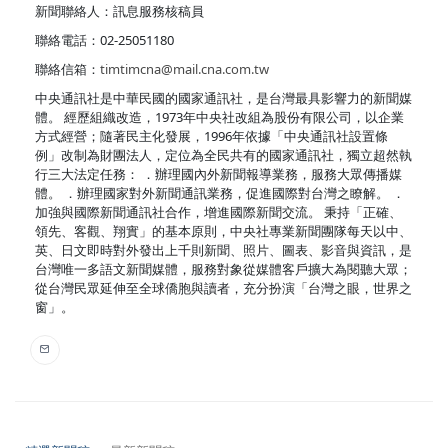
新聞聯絡人：訊息服務核稿員
聯絡電話：02-25051180
聯絡信箱：
timtimcna@mail.cna.com.tw
中央通訊社是中華民國的國家通訊社，是台灣最具影響力的新聞媒
體。 經歷組織改造，1973年中央社改組為股份有限公司，以企業
方式經營；隨著民主化發展，1996年依據「中央通訊社設置條
例」改制為財團法人，定位為全民共有的國家通訊社，獨立超然執
行三大法定任務： ．辦理國內外新聞報導業務，服務大眾傳播媒
體。 ．辦理國家對外新聞通訊業務，促進國際對台灣之瞭解。 ．
加強與國際新聞通訊社合作，增進國際新聞交流。 秉持「正確、
領先、客觀、翔實」的基本原則，中央社專業新聞團隊每天以中、
英、日文即時對外發出上千則新聞、照片、圖表、影音與資訊，是
台灣唯一多語文新聞媒體，服務對象從媒體客戶擴大為閱聽大眾；
從台灣民眾延伸至全球僑胞與讀者，充分扮演「台灣之眼，世界之
窗」。