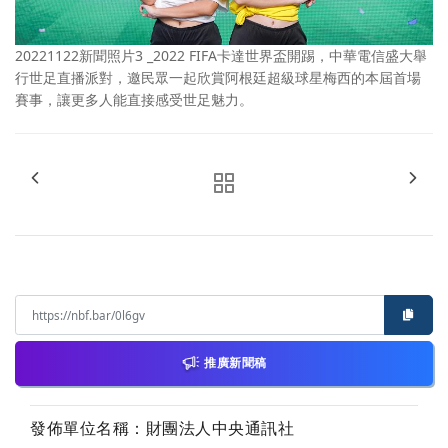
20221122新聞照片3 _2022 FIFA卡達世界盃開踢，中華電信盛大舉
行世足直播派對，邀民眾一起欣賞阿根廷超級球星梅西的本屆首場
賽事，讓更多人能直接感受世足魅力。
推廣新聞稿
發佈單位名稱：財團法人中央通訊社