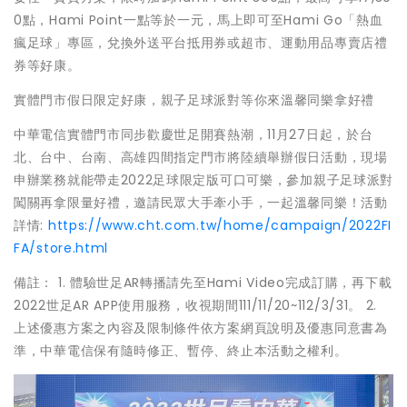
0點，Hami Point一點等於一元，馬上即可至Hami Go「熱血
瘋足球」專區，兌換外送平台抵用券或超市、運動用品專賣店禮
券等好康。
實體門市假日限定好康，親子足球派對等你來溫馨同樂拿好禮
中華電信實體門市同步歡慶世足開賽熱潮，11月27日起，於台
北、台中、台南、高雄四間指定門市將陸續舉辦假日活動，現場
申辦業務就能帶走2022足球限定版可口可樂，參加親子足球派對
闖關再拿限量好禮，邀請民眾大手牽小手，一起溫馨同樂！活動
詳情:
https://www.cht.com.tw/home/campaign/2022FI
FA/store.html
備註： 1. 體驗世足AR轉播請先至Hami Video完成訂購，再下載
2022世足AR APP使用服務，收視期間111/11/20~112/3/31。 2.
上述優惠方案之內容及限制條件依方案網頁說明及優惠同意書為
準，中華電信保有隨時修正、暫停、終止本活動之權利。