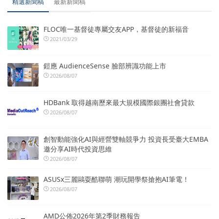
精選新聞稿
最新新聞稿
FLOC唯一基督徒專屬交友APP，基督徒的新福音
2021/03/29
鎧應 AudienceSense 臉部辨識功能上市
2026/08/07
HDBank 取得越南歷來最大規模國際銀團社會貸款
2026/08/07
創智動能強化AI與經營雙軸競爭力 投資長受臺大EMBA
邀分享AI時代投資思維
2026/08/07
ASUSx三麗鷗耍酷聯萌 潮玩開學祭搶抱AI筆電！
2026/08/07
AMD公佈2026年第2季財務報告