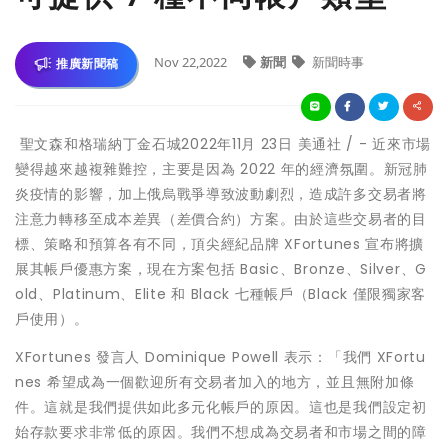
Nov 22,2022
新聞
新聞時事
推廣新聞稿
聖文森和格瑞納丁金石城
2022年11月 23日
美通社 / - 近來市場
變得越來越複雜難控，主要是因為 2022 年的經濟氛圍。新冠肺
炎疫情的影響，加上俄烏戰爭導致波動劇烈，造成許多交易者將
注意力轉移至成本差異（差價合約）方案。由於這些交易者的目
標、策略和預算各有不同，頂尖經紀品牌 XFortunes 宣布將擴
展其帳戶優惠方案，現在方案包括 Basic、Bronze、Silver、G
old、Platinum、Elite 和 Black 七種帳戶（Black 僅限獨家客
戶使用）。
XFortunes 發言人
Dominique Powell
表示：「我們 XFortu
nes 希望成為一個歡迎所有交易者加入的地方，並且無附加條
件。這就是我們提供如此多元化帳戶的原因。這也是我們設定初
始存款要求非常低的原因。我們不想成為交易者和市場之間的障