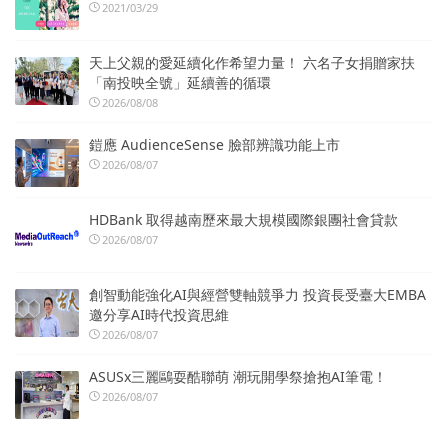
2021/03/29
天上父親的愛延續化作希望力量！ 六名子女捐贈家扶
「南投映全號」延續善的循環
2026/08/08
鎧應 AudienceSense 臉部辨識功能上市
2026/08/07
HDBank 取得越南歷來最大規模國際銀團社會貸款
2026/08/07
創智動能強化AI與經營雙軸競爭力 投資長受臺大EMBA
邀分享AI時代投資思維
2026/08/07
ASUSx三麗鷗耍酷聯萌 潮玩開學祭搶抱AI筆電！
2026/08/07