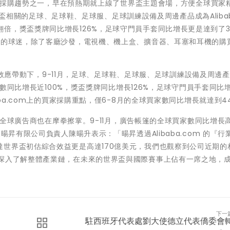
的五大採購趨勢之一，早在預熱期就上線了世界盃主題會場，方便全球買家
世界盃相關的足球、足球鞋、足球服、足球訓練設備及周邊產品成為Alibab
倍，獎盃獎牌同比增長126%，足球守門員手套同比增長更是達到了3
賽的球迷，除了客廳沙發，電視機、機上盒、擴音器、耳塞和耳機的購
世界盃效應帶動下，9-11月，足球、足球鞋、足球服、足球訓練設備及周邊
買家數同比增長近100%，獎盃獎牌同比增長126%，足球守門員手套同比
aba.com上的買家採購重點，僅6-8月的全球買家數同比增長就達到4
到，全球廣告商也在摩拳擦掌。9-11月，廣告帳篷的全球買家數同比增長
暘昇有限公司負責人陳暘升表示：「暘昇透過Alibaba.com 的『行
世界盃初估綜合效益更是高達170億美元，我們也觀察到公司近期的
會深入了解整體產業鏈，在未來的世界盃與國際賽事上佔有一席之地，
下一
駐西班牙代表處劉大使德立代表僑委會