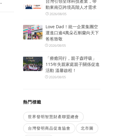
台灣引領全球科技產業，帶
.
動東南亞跨境高階人才需求
2026/08/05
Love Dad！統一企業集團空
運進口逾4萬朵石斛蘭向天下
爸爸致敬
2026/08/05
「療癒同行，親子森呼吸」
115年失親家庭親子關係促進
活動 溫馨啟程！
2026/08/05
熱門標籤
世界發明智慧財產聯盟總會
台灣發明商品促進協會
北市圖