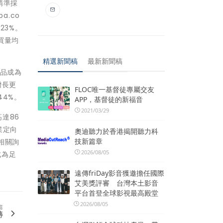
精準採
a.co
23%。
買量均
精選新聞稿
最新新聞稿
產品成為
增長更
FLOC唯一基督徒專屬交友
44%。
APP，基督徒的新福音
2021/03/29
高達86
業定向
奧迪聽力於香港揭開聽力科
技新篇章
相關詢
2026/08/05
成為足
遠傳friDay影音獲邀擔任國際
艾美獎評審 台灣本土影音
平台首登全球影視最高殿堂
2026/08/05
篇
轉