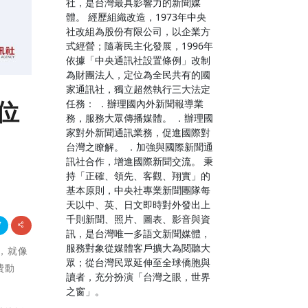
社，是台灣最具影響力的新聞媒
體。 經歷組織改造，1973年中央
社改組為股份有限公司，以企業方
式經營；隨著民主化發展，1996年
依據「中央通訊社設置條例」改制
為財團法人，定位為全民共有的國
家通訊社，獨立超然執行三大法定
三位
任務： ．辦理國內外新聞報導業
務，服務大眾傳播媒體。 ．辦理國
家對外新聞通訊業務，促進國際對
台灣之瞭解。 ．加強與國際新聞通
訊社合作，增進國際新聞交流。 秉
持「正確、領先、客觀、翔實」的
基本原則，中央社專業新聞團隊每
天以中、英、日文即時對外發出上
千則新聞、照片、圖表、影音與資
訊，是台灣唯一多語文新聞媒體，
服務對象從媒體客戶擴大為閱聽大
賽，就像
眾；從台灣民眾延伸至全球僑胞與
費動
讀者，充分扮演「台灣之眼，世界
之窗」。