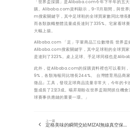
「世界盃採購」是Alibaba.com今年下半年
購。Alibaba.com資料顯示，9-11月期間，與
m搜索關鍵字，其中足球鞋的全球買家數同比增長翻
而各類旗幟整體流量成長達到了335%。宅家看球
大幅上揚。
Alibaba.com 「足」字輩商品三位數增長 
Alibaba.com搜索關鍵字，其中足球鞋的全球
是達到了323%。桌上足球、手足球同樣也是Alib
此外，從Alibaba.com的採購資料裡也可以看
9%，各類海報同比增長244%。 台灣體育用品商家
徵品』工具，發現足球商品流量非常大，今年的卡達
盤成長了2至3成。暘昇期盼在世界盃期間抓住機
球賽事供應鏈的重要一環。」
上一篇
定格美味的瞬間交給MIZAI無線真空保...