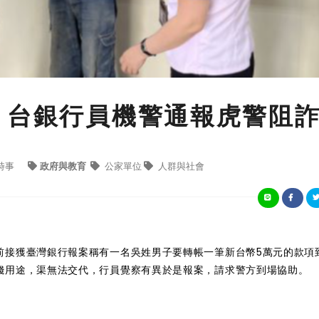
 台銀行員機警通報虎警阻
時事
政府與教育
公家單位
人群與社會
前接獲臺灣銀行報案稱有一名吳姓男子要轉帳一筆新台幣5萬元的款項
錢用途，渠無法交代，行員覺察有異於是報案，請求警方到場協助。