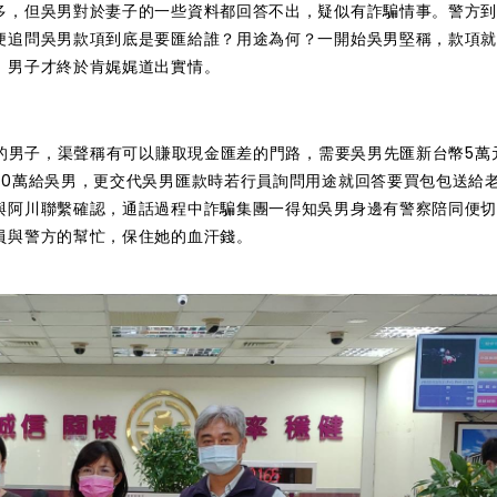
多，但吳男對於妻子的一些資料都回答不出，疑似有詐騙情事。警方
便追問吳男款項到底是要匯給誰？用途為何？一開始吳男堅稱，款項
，男子才終於肯娓娓道出實情。
川的男子，渠聲稱有可以賺取現金匯差的門路，需要吳男先匯新台幣5萬
20萬給吳男，更交代吳男匯款時若行員詢問用途就回答要買包包送給
與阿川聯繫確認，通話過程中詐騙集團一得知吳男身邊有警察陪同便
員與警方的幫忙，保住她的血汗錢。