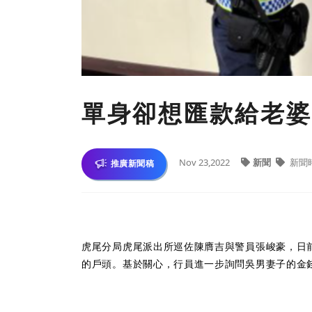
單身卻想匯款給老婆
Nov 23,2022
新聞
新聞
推廣新聞稿
虎尾分局虎尾派出所巡佐陳膺吉與警員張峻豪，日
的戶頭。基於關心，行員進一步詢問吳男妻子的金