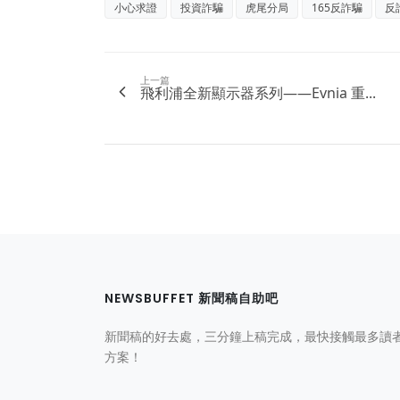
小心求證
投資詐騙
虎尾分局
165反詐騙
反
上一篇
飛利浦全新顯示器系列——Evnia 重...
NEWSBUFFET 新聞稿自助吧
新聞稿的好去處，三分鐘上稿完成，最快接觸最多讀
方案！