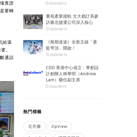
到場查證
2026/08/10
就是要轉
重視產業接軌 文大都計系參
訪臺北捷運公司深入核心
2026/08/10
《無期迷途》全新主線「蒼
元給渠
藍穹頂」開啟！
老婆。
2026/08/10
切斷通話
CIID 香港中心成立：華創設
計創辦人林華明（Andrew
Lam）榮任副主席
2026/08/10
熱門標籤
北市圖
OpView