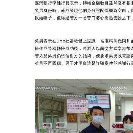
臺灣銀行李姓行員表示，轉帳金額數目雖然沒有很
吳男身份時，赫然發現他的身分證配偶欄為空白，
帳給妻子，但經過警方一番苦口婆心循循善誘之下
吳男表示在Line社群軟體上認識一名暱稱叫做阿
操作並聲稱轉帳成功後，將派人以面交方式拿港幣
警方見吳男仍堅信對方的話術，便要求吳男以電話
並且不再回應，男子才明白這是詐騙案件並感謝行