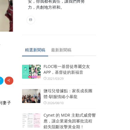
安，你我都有責任，讓我們齊努
力，共創地方祥和。
詐
精選新聞稿
最新新聞稿
FLOC唯一基督徒專屬交友
APP，基督徒的新福音
2021/03/29
鹽埕兒發據點：家長成長團
體-馴服情緒小暴龍
到妻子
2026/08/10
Cynet 的 MDR 主動式威脅響
應，讓企業避免因審批流程
錯失阻斷攻擊黃金期！