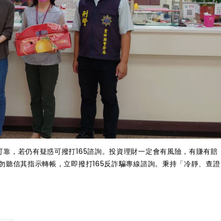
靠，若仍有疑惑可撥打165諮詢。投資理財一定會有風險，有賺有賠
勿聽信其指示轉帳，立即撥打165反詐騙專線諮詢。秉持「冷靜、查證