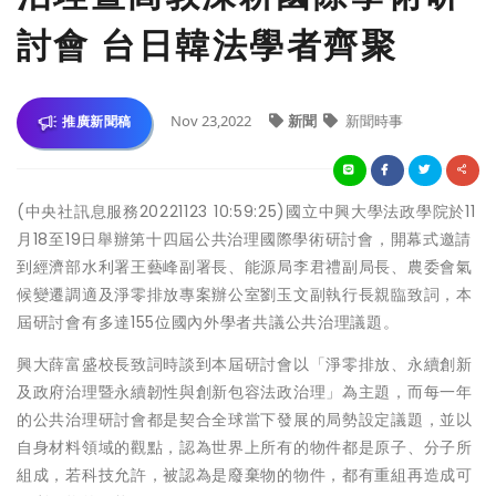
討會 台日韓法學者齊聚
Nov 23,2022
新聞
新聞時事
推廣新聞稿
(中央社訊息服務20221123 10:59:25)國立中興大學法政學院於11
月18至19日舉辦第十四屆公共治理國際學術研討會，開幕式邀請
到經濟部水利署王藝峰副署長、能源局李君禮副局長、農委會氣
候變遷調適及淨零排放專案辦公室劉玉文副執行長親臨致詞，本
屆研討會有多達155位國內外學者共議公共治理議題。
興大薛富盛校長致詞時談到本屆研討會以「淨零排放、永續創新
及政府治理暨永續韌性與創新包容法政治理」為主題，而每一年
的公共治理研討會都是契合全球當下發展的局勢設定議題，並以
自身材料領域的觀點，認為世界上所有的物件都是原子、分子所
組成，若科技允許，被認為是廢棄物的物件，都有重組再造成可