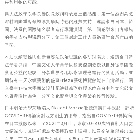
再利用物的可能。
興大法政學院李長晏院長致詞時表達三個感謝，第一個感謝高教
深耕國際重點領域厚實學院特色的經費支持，邀請來自日本、韓
國、法國的國際知名學者進行專題演講，第二個感謝來自各領域
的學者支持與議題分享，第三個感謝工作人員為研討會所付出的
辛勞。
本屆永續韌性與創新包容法政治理議的各研討場次，邀請台日韓
法學者共議，中國文化大學商學院趙忠傑副教授以自身從事國際
藝術公益的經驗，分享世界各地以永續理念進行的藝術活動，並
期待有一天永續藝術的盛事Frieze藝術博覽會能在台灣舉行。國
立臺中科技大學商業設計系洪祺森副教授以位在台中的文化部文
化資產園區為例，分享文化資產與文化產業的經營經驗。
日本明治大學菊地端夫Kikuchi Masao教授演講日本觀點：評析
COVID-19傳染病對地方創生的衝擊，指出自COVID-19傳染病
在日本擴散以來，至2021年3月止，東京20-40歲的青壯人口數
大幅減少，其評析認為大學採取線上課程，以及企業總部移出為
主因，而日本ICT產業的進步，以及ICT工作者更傾向遠端工作，