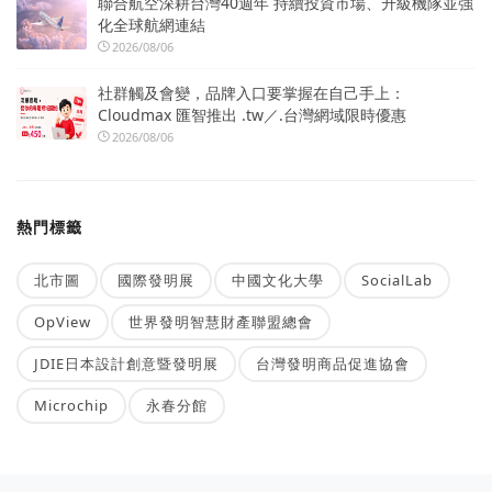
聯合航空深耕台灣40週年 持續投資市場、升級機隊並強
化全球航網連結
2026/08/06
社群觸及會變，品牌入口要掌握在自己手上：
Cloudmax 匯智推出 .tw／.台灣網域限時優惠
2026/08/06
熱門標籤
北市圖
國際發明展
中國文化大學
SocialLab
OpView
世界發明智慧財產聯盟總會
JDIE日本設計創意暨發明展
台灣發明商品促進協會
Microchip
永春分館