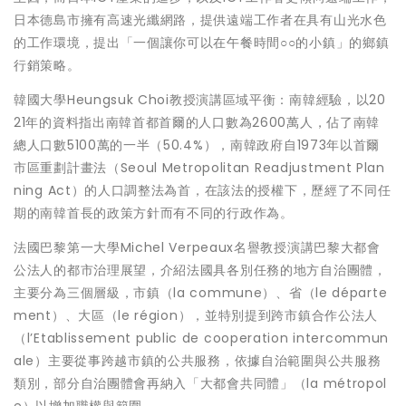
日本德島市擁有高速光纖網路，提供遠端工作者在具有山光水色
的工作環境，提出「一個讓你可以在午餐時間○○的小鎮」的鄉鎮
行銷策略。
韓國大學Heungsuk Choi教授演講區域平衡：南韓經驗，以20
21年的資料指出南韓首都首爾的人口數為2600萬人，佔了南韓
總人口數5100萬的一半（50.4%），南韓政府自1973年以首爾
市區重劃計畫法（Seoul Metropolitan Readjustment Plan
ning Act）的人口調整法為首，在該法的授權下，歷經了不同任
期的南韓首長的政策方針而有不同的行政作為。
法國巴黎第一大學Michel Verpeaux名譽教授演講巴黎大都會
公法人的都市治理展望，介紹法國具各別任務的地方自治團體，
主要分為三個層級，市鎮（la commune）、省（le départe
ment）、大區（le région），並特別提到跨市鎮合作公法人
（l’Etablissement public de cooperation intercommun
ale）主要從事跨越市鎮的公共服務，依據自治範圍與公共服務
類別，部分自治團體會再納入「大都會共同體」（la métropol
e）以增加職權與範圍。