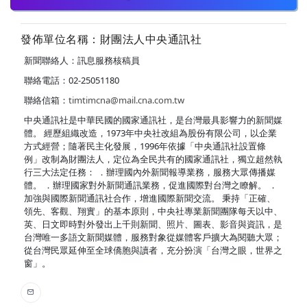
發佈單位名稱：財團法人中央通訊社
新聞聯絡人：訊息服務核稿員
聯絡電話：02-25051180
聯絡信箱：
timtimcna@mail.cna.com.tw
中央通訊社是中華民國的國家通訊社，是台灣最具影響力的新聞媒
體。 經歷組織改造，1973年中央社改組為股份有限公司，以企業
方式經營；隨著民主化發展，1996年依據「中央通訊社設置條
例」改制為財團法人，定位為全民共有的國家通訊社，獨立超然執
行三大法定任務： ．辦理國內外新聞報導業務，服務大眾傳播媒
體。 ．辦理國家對外新聞通訊業務，促進國際對台灣之瞭解。 ．
加強與國際新聞通訊社合作，增進國際新聞交流。 秉持「正確、
領先、客觀、翔實」的基本原則，中央社專業新聞團隊每天以中、
英、日文即時對外發出上千則新聞、照片、圖表、影音與資訊，是
台灣唯一多語文新聞媒體，服務對象從媒體客戶擴大為閱聽大眾；
從台灣民眾延伸至全球僑胞與讀者，充分扮演「台灣之眼，世界之
窗」。