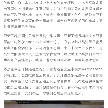
的學院，而土木系校友是中央大學的重要棟樑。土木系有許多來
自東南亞的國際學生前來就讀，亞新工程顧問公司業務擴展遍布
東南亞和亞洲各地，在各大建設中扮演重要的角色。若能在亞新
實習後回到東南亞的分公司就業，讓合作不僅限於國內建設，更
能發揮產學最大價值。
亞新工程顧問公司董事長莫仁維表示，亞新工程長期在東南亞發
展能力建設(capacity building)，一直以來都相當注重學術及
產業上的密切合作，公司內也有超過三十位中大土木系校友，可
見中大的強大師資及堅強的培育能力。希望透過企業實習幫助學
生在畢業後快速步上軌道，也歡迎中央師生一同凝聚產學能量。
本次產學合作協議書之簽訂，雙方透過國立中央大學Capstone
課程開設，全面推動企業實習、研究計畫之多元產學交流合作方
案，為學生爭取與業界互通互利之學習機會，以有效檢視學生核
心能力達成之情形，提升整體教學品質，有利學生接軌未來研究
或職涯規劃，共創學生、學校與企業三贏之新氣象。