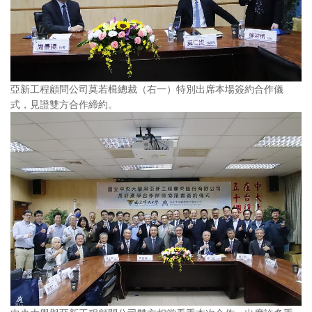
亞新工程顧問公司莫若楫總裁（右一）特別出席本場簽約合作儀
式，見證雙方合作締約。