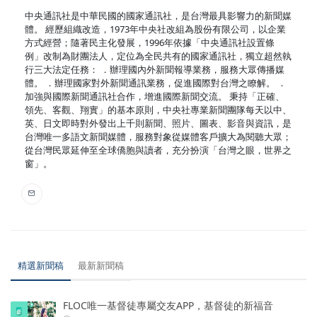
中央通訊社是中華民國的國家通訊社，是台灣最具影響力的新聞媒
體。 經歷組織改造，1973年中央社改組為股份有限公司，以企業
方式經營；隨著民主化發展，1996年依據「中央通訊社設置條
例」改制為財團法人，定位為全民共有的國家通訊社，獨立超然執
行三大法定任務： ．辦理國內外新聞報導業務，服務大眾傳播媒
體。 ．辦理國家對外新聞通訊業務，促進國際對台灣之瞭解。 ．
加強與國際新聞通訊社合作，增進國際新聞交流。 秉持「正確、
領先、客觀、翔實」的基本原則，中央社專業新聞團隊每天以中、
英、日文即時對外發出上千則新聞、照片、圖表、影音與資訊，是
台灣唯一多語文新聞媒體，服務對象從媒體客戶擴大為閱聽大眾；
從台灣民眾延伸至全球僑胞與讀者，充分扮演「台灣之眼，世界之
窗」。
精選新聞稿
最新新聞稿
FLOC唯一基督徒專屬交友APP，基督徒的新福音