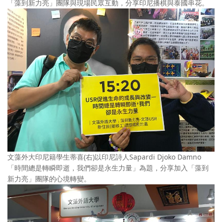
「藻到新力亮」團隊與現場民眾互動，分享印尼播棋與泰國串花。
文藻外大印尼籍學生蒂喜(右)以印尼詩人Sapardi Djoko Damno
「時間總是轉瞬即逝，我們卻是永生力量」為題，分享加入「藻到
新力亮」團隊的心境轉變。