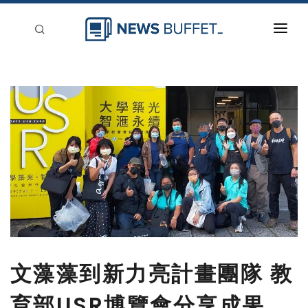
回到首頁
新聞稿分類
登入
刊登
文藻藻到新力亮計畫團隊 教
育部USR博覽會分享成果