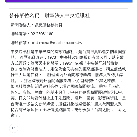
發佈單位名稱：財團法人中央通訊社
新聞聯絡人：訊息服務核稿員
聯絡電話：02-25051180
聯絡信箱：
timtimcna@mail.cna.com.tw
中央通訊社是中華民國的國家通訊社，是台灣最具影響力的新聞媒
體。 經歷組織改造，1973年中央社改組為股份有限公司，以企業
方式經營；隨著民主化發展，1996年依據「中央通訊社設置條
例」改制為財團法人，定位為全民共有的國家通訊社，獨立超然執
行三大法定任務： ．辦理國內外新聞報導業務，服務大眾傳播媒
體。 ．辦理國家對外新聞通訊業務，促進國際對台灣之瞭解。 ．
加強與國際新聞通訊社合作，增進國際新聞交流。 秉持「正確、
領先、客觀、翔實」的基本原則，中央社專業新聞團隊每天以中、
英、日文即時對外發出上千則新聞、照片、圖表、影音與資訊，是
台灣唯一多語文新聞媒體，服務對象從媒體客戶擴大為閱聽大眾；
從台灣民眾延伸至全球僑胞與讀者，充分扮演「台灣之眼，世界之
窗」。