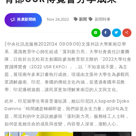
Nov 24,2022
新聞
新聞時事
推廣新聞稿
(中央社訊息服務20221124 09:09:09)文藻外語大學東南亞學
系、通識教育中心師生組成「藻到新力亮」大學社會責任計畫團
隊，日前於台北松菸文創園區參加教育部主辦的「2022大學社會
實踐博覽會（2022 USR EXPO）」，以「不知道就不愛」為主
題，展現兩年多來計畫執行成效。現場由文藻外大學生為參觀民
眾講解越南、印尼、泰國的傳統文化內涵，並透過泰國串花教
學、印尼播棋遊戲，讓民眾更加理解東南亞的人文與文化。
此外，印尼籍學生蒂喜受邀短講，她以印尼詩人Sapardi Djoko
Damno「時間總是轉瞬即逝，我們卻是永生力量」的詩句為主
題，用流利的中文訴説她參與「藻到新力亮」服務移工人士時，
如何促進她生命的成長與改變，內容發人深省，激動人心。