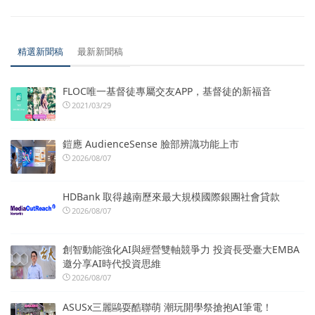
精選新聞稿
最新新聞稿
FLOC唯一基督徒專屬交友APP，基督徒的新福音
2021/03/29
鎧應 AudienceSense 臉部辨識功能上市
2026/08/07
HDBank 取得越南歷來最大規模國際銀團社會貸款
2026/08/07
創智動能強化AI與經營雙軸競爭力 投資長受臺大EMBA
邀分享AI時代投資思維
2026/08/07
ASUSx三麗鷗耍酷聯萌 潮玩開學祭搶抱AI筆電！