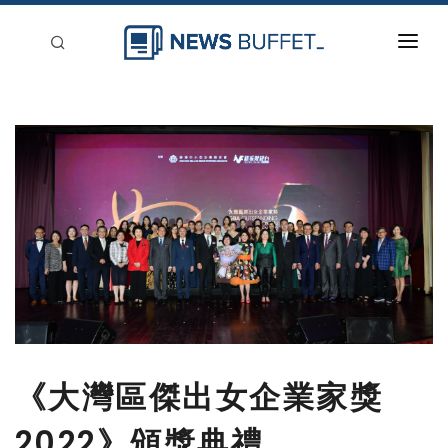
回到首頁
新聞稿分類
登入
刊登
《大灣區傑出女企業家獎
2022》頒獎典禮