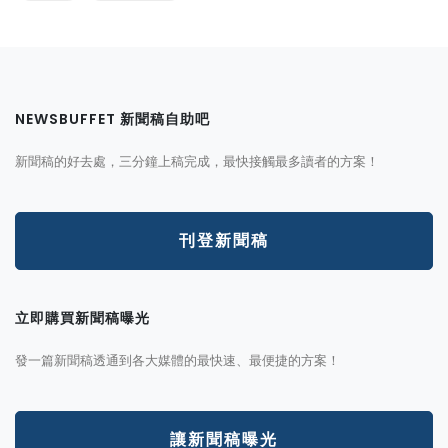
NEWSBUFFET 新聞稿自助吧
新聞稿的好去處，三分鐘上稿完成，最快接觸最多讀者的方案！
刊登新聞稿
立即購買新聞稿曝光
發一篇新聞稿透通到各大媒體的最快速、最便捷的方案！
讓新聞稿曝光