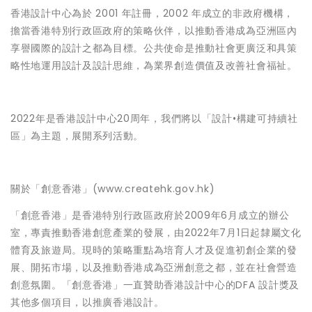
香港設計中心為於 2001 年註冊，2002 年成立的非政府機構，
擔當香港特別行政區政府的策略伙伴，以推動香港成為亞洲區內
享譽國際的設計之都為目標。公共使命是推動社會更廣泛和具策
略性地運用設計及設計思維，為業界創造價值及改善社會福祉。
2022年是香港設計中心20周年，我們將以「設計•構建可持續社
區」為主題，展開系列活動。
關於「創意香港」
(
www.createhk.gov.hk
)
「創意香港」是香港特別行政區政府於2009年6月成立的辦公
室，專責推動香港創意產業的發展，由2022年7月1日起隸屬文化
體育及旅遊局。現時的策略重點為培育人才及促進初創企業的發
展、開拓市場，以及推動香港成為亞洲創意之都，並在社會營造
創意氛圍。「創意香港」一直贊助香港設計中心的DFA 設計獎及
其他多個項目，以推廣香港設計。