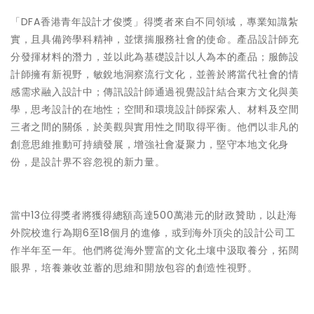
「DFA香港青年設計才俊獎」得獎者來自不同領域，專業知識紮
實，且具備跨學科精神，並懷揣服務社會的使命。產品設計師充
分發揮材料的潛力，並以此為基礎設計以人為本的產品；服飾設
計師擁有新視野，敏銳地洞察流行文化，並善於將當代社會的情
感需求融入設計中；傳訊設計師通過視覺設計結合東方文化與美
學，思考設計的在地性；空間和環境設計師探索人、材料及空間
三者之間的關係，於美觀與實用性之間取得平衡。他們以非凡的
創意思維推動可持續發展，增強社會凝聚力，堅守本地文化身
份，是設計界不容忽視的新力量。
當中13位得獎者將獲得總額高達500萬港元的財政贊助，以赴海
外院校進行為期6至18個月的進修，或到海外頂尖的設計公司工
作半年至一年。他們將從海外豐富的文化土壤中汲取養分，拓闊
眼界，培養兼收並蓄的思維和開放包容的創造性視野。