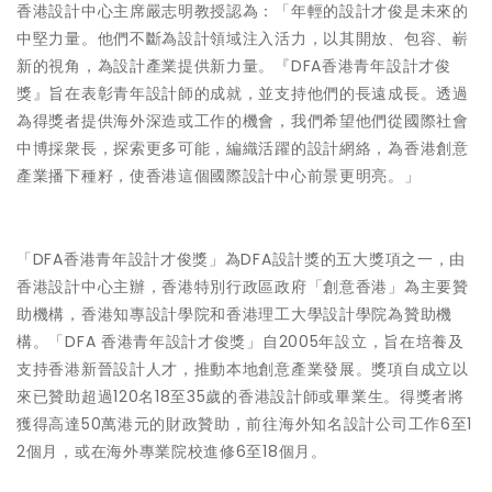
香港設計中心主席嚴志明教授認為：「年輕的設計才俊是未來的
中堅力量。他們不斷為設計領域注入活力，以其開放、包容、嶄
新的視角，為設計產業提供新力量。『DFA香港青年設計才俊
獎』旨在表彰青年設計師的成就，並支持他們的長遠成長。透過
為得獎者提供海外深造或工作的機會，我們希望他們從國際社會
中博採衆長，探索更多可能，編織活躍的設計網絡，為香港創意
產業播下種籽，使香港這個國際設計中心前景更明亮。」
「DFA香港青年設計才俊獎」為DFA設計獎的五大獎項之一，由
香港設計中心主辦，香港特別行政區政府「創意香港」為主要贊
助機構，香港知專設計學院和香港理工大學設計學院為贊助機
構。「DFA 香港青年設計才俊獎」自2005年設立，旨在培養及
支持香港新晉設計人才，推動本地創意產業發展。獎項自成立以
來已贊助超過120名18至35歲的香港設計師或畢業生。得獎者將
獲得高達50萬港元的財政贊助，前往海外知名設計公司工作6至1
2個月，或在海外專業院校進修6至18個月。