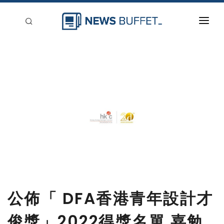
回到首頁
新聞稿分類
登入
刊登
公佈「 DFA香港青年設計才
俊獎」2022得獎名單 嘉勉