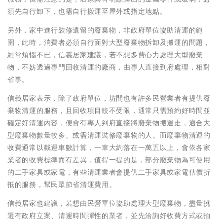
須先自行卸下，也需自行搬運至屋外或指定地點。
另外，家中進行裝修遺留的廢棄物，非政府單位協助清運的範
圍，此時，消費者必須自行面對大型廢棄物拆卸及搬運的問題，
經常煩惱不已，信義居家建議，若不想多費心力處理大型廢棄
物，不妨透過專門回收清運的廠商，由專人直接到府處理，相對
省事。
信義居家表示，除了政府單位，坊間也有許多民營業者有提供廢
棄物清運的服務，且回收項目較不受限，通常只需預約好時間並
確定好清運內容，便會有專人到府直接將廢棄物搬運走，適合大
型廢棄物數量較多、或需清運裝修廢棄物的人。而廢棄物清運的
收費通常以載運車數計算，一車大約落在一萬五以上，會依各家
業者的收費標準而有差異，值得一提的是，部分廢棄物為可使用
的二手家具或家電，有些清運業者會提供二手家具或家電估價折
抵的服務，幫民眾節省清運費用。
信義居家也建議，若想由民營單位協助處理大型廢棄物，盡量挑
選有政府立案、清運時間彈性的業者，並先洽詢好收費方式或拍