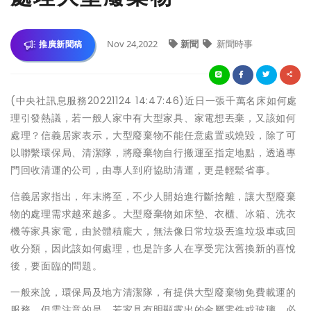
Nov 24,2022
新聞
新聞時事
推廣新聞稿
(中央社訊息服務20221124 14:47:46)近日一張千萬名床如何處
理引發熱議，若一般人家中有大型家具、家電想丟棄，又該如何
處理？信義居家表示，大型廢棄物不能任意處置或燒毀，除了可
以聯繫環保局、清潔隊，將廢棄物自行搬運至指定地點，透過專
門回收清運的公司，由專人到府協助清運，更是輕鬆省事。
信義居家指出，年末將至，不少人開始進行斷捨離，讓大型廢棄
物的處理需求越來越多。大型廢棄物如床墊、衣櫃、冰箱、洗衣
機等家具家電，由於體積龐大，無法像日常垃圾丟進垃圾車或回
收分類，因此該如何處理，也是許多人在享受完汰舊換新的喜悅
後，要面臨的問題。
一般來說，環保局及地方清潔隊，有提供大型廢棄物免費載運的
服務，但需注意的是，若家具有明顯露出的金屬零件或玻璃，必