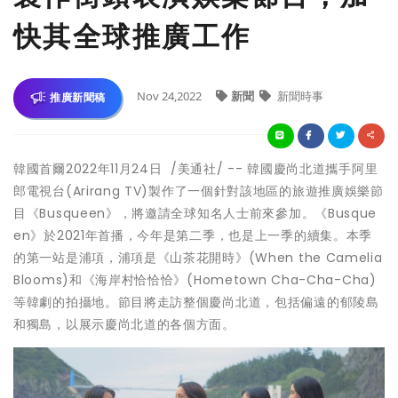
快其全球推廣工作
Nov 24,2022
新聞
新聞時事
推廣新聞稿
韓國首爾
2022年11月24日
/美通社/ -- 韓國慶尚北道攜手阿里
郎電視台(Arirang TV)製作了一個針對該地區的旅遊推廣娛樂節
目《Busqueen》，將邀請全球知名人士前來參加。《Busque
en》於2021年首播，今年是第二季，也是上一季的續集。本季
的第一站是浦項，浦項是《山茶花開時》(When the Camelia
Blooms)和《海岸村恰恰恰》(Hometown Cha-Cha-Cha)
等韓劇的拍攝地。節目將走訪整個慶尚北道，包括偏遠的郁陵島
和獨島，以展示慶尚北道的各個方面。