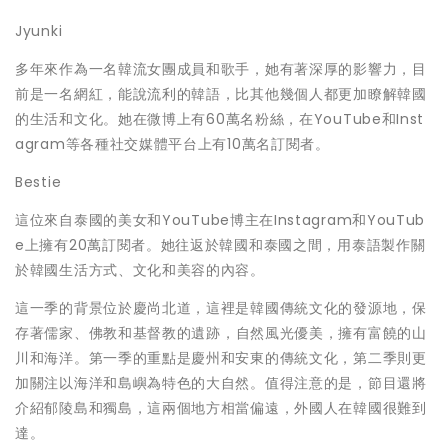
Jyunki
多年來作為一名韓流女團成員和歌手，她有著深厚的影響力，目
前是一名網紅，能說流利的韓語，比其他幾個人都更加瞭解韓國
的生活和文化。她在微博上有
60萬名粉絲，在YouTube和Inst
agram等各種社交媒體平台上有10萬名訂閱者。
Bestie
這位來自泰國的美女和
YouTube博主在Instagram和YouTub
e上擁有20萬訂閱者。她往返於韓國和泰國之間，用泰語製作關
於韓國生活方式、文化和美容的內容。
這一季的背景位於慶尚北道，這裡是韓國傳統文化的發源地，保
存
著
儒家、佛教和基督教的遺跡，自然風光優美，擁有富饒的山
川和海洋。第一季的重點是慶州和安東的傳統文化，第二季則更
加關注以海洋和島嶼為特色的大自然。值得注意的是，節目還將
介紹郁陵島和獨島，這兩個地方相當偏遠，外國人在韓國很難到
達。