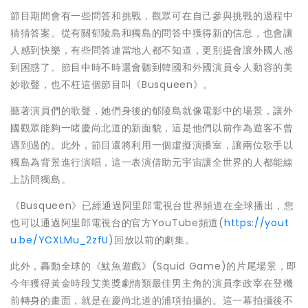
節目期間會有一些問答和挑戰，觀眾可在自己參與挑戰的過程中
猜猜答案。從有關郁陵島和獨島的問答中獲得新的信息，也會讓
人感到快樂，有些問答連當地人都不知道，更別提會讓外國人感
到困惑了。節目中時不時還會聽到韓國和外國演員令人動容的美
妙歌聲，也不枉這個節目叫《Busqueen》。
聽著演員們的歌聲，她們身後的郁陵島就像電影中的場景，讓外
國觀眾能夠一睹慶尚北道的新面貌，這是他們以前作為遊客不曾
遇到過的。此外，節目還將利用一個虛擬演播室，讓兩位歌手以
獨島為背景進行演唱，這一表演借助元宇宙讓全世界的人都能線
上訪問獨島。
《Busqueen》已經通過阿里郎電視台世界頻道在全球播出，您
也可以通過阿里郎電視台的官方YouTube頻道(
https://yout
u.be/YCXLMu_2zfU
)回放以前的劇集。
此外，轟動全球的《魷魚遊戲》(Squid Game)的片尾場景，即
今年獲得黃金時段艾美獎劇情類最佳男主角的演員李政宰在登機
前轉身的畫面，就是在慶尚北道的浦項拍攝的。這一幕拍攝後不