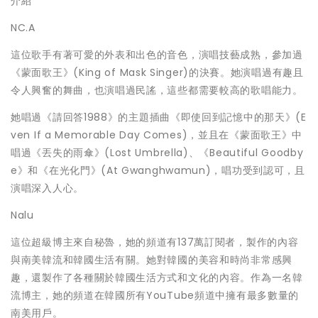
介紹
NC.A
這位歌手有著可愛的外表和出色的音色，演唱技藝成熟，參加過
《蒙面歌王》
(King of Mask Singer)的決賽。她演唱過有趣且
令人興奮的舞曲，也演唱過民謠，這些都需要較高的歌唱能力。
她唱過《請回答
1988》的主題插曲《即使回到記憶中的那天》(E
ven If a Memorable Day Comes)，並且在《蒙面歌王》中
唱過《丟失的雨傘》(Lost Umbrella)、《Beautiful Goodby
e》和《在光化門》(At Gwanghwamun)，唱功受到認可，且
演唱深入人心。
Nalu
這位超級博主來自秘魯，她的頻道有
137萬訂閱者，製作的內容
與南美韓流和韓國生活有關。她對韓國的美容和時尚非常感興
趣，還製作了各種關於韓國生活方式和文化的內容。作為一名韓
流博主，她的頻道在韓國所有YouTube頻道中擁有最多數量的
南美用戶。