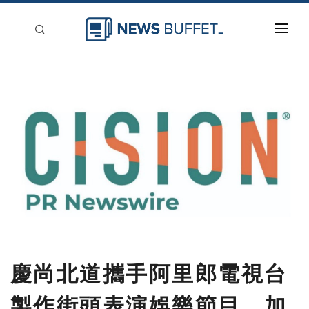
回到首頁
新聞稿分類
登入
刊登
慶尚北道攜手阿里郎電視台
製作街頭表演娛樂節目，加