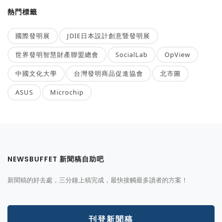
熱門標籤
國際發明展
JDIE日本設計創意暨發明展
世界發明智慧財產聯盟總會
SocialLab
OpView
中國文化大學
台灣發明商品促進協會
北市圖
ASUS
Microchip
NEWSBUFFET 新聞稿自助吧
新聞稿的好去處，三分鐘上稿完成，最快接觸最多讀者的方案！
刊登新聞稿