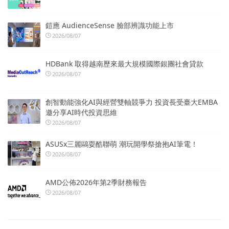
鎧應 AudienceSense 臉部辨識功能上市
2026/08/07
HDBank 取得越南歷來最大規模國際銀團社會貸款
2026/08/07
創智動能強化AI與經營雙軸競爭力 投資長受臺大EMBA
邀分享AI時代投資思維
2026/08/07
ASUSx三麗鷗耍酷聯萌 潮玩開學祭搶抱AI筆電！
2026/08/07
AMD公佈2026年第2季財務報告
2026/08/07