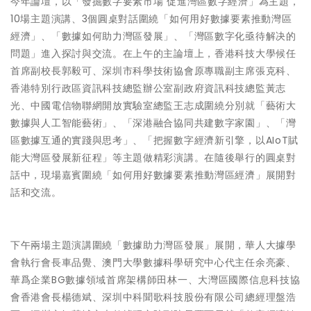
今年論壇，以「發掘數字要素市場 促進灣區數字經濟」為主題，
10場主題演講、3個圓桌對話圍繞「如何用好數據要素推動灣區
經濟」、「數據如何助力灣區發展」、「灣區數字化亟待解决的
問題」進入探討與交流。在上午的主論壇上，香港科技大學候任
首席副校長郭毅可、深圳市科學技術協會原專職副主席張克科、
香港特別行政區資訊科技總監辦公室副政府資訊科技總監黃志
光、中國電信物聯網開放實驗室總監王志成圍繞分別就「藝術大
數據與人工智能藝術」、「深港融合協同共建數字家園」、「灣
區數據互通的實踐與思考」、「把握數字經濟新引擎，以AIoT賦
能大灣區發展新征程」等主題做精彩演講。在隨後舉行的圓桌對
話中，現場嘉賓圍繞「如何用好數據要素推動灣區經濟」展開對
話和交流。
下午兩場主題演講圍繞「數據助力灣區發展」展開，華人大據學
會執行會長車品覺、澳門大學數據科學研究中心代主任余亮豪、
華爲企業BG數據領域首席架構師田林一、大灣區國際信息科技協
會香港會長楊德斌、深圳中科聞歌科技股份有限公司總經理盤浩