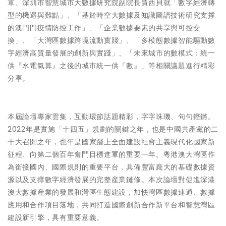
軍、深圳市智慧城市大數據研究院副院長賈西貝就「數字經濟轉
型的機遇與難點」、「基於時空大數據及知識圖譜技術研究支撑
的澳門門疫情防控工作」、「企業數據要素的共享與可控交
換」、「大灣區數據跨境流動實踐」、「多模態數據智能驅動數
字經濟高質量發展的創新與實踐」、「未來城市的數模式：統一
供『水電氣算』之後的城市統一供『數』」等相關議題進行精彩
分享。
本屆論壇專家雲集，互動環節話題精彩，字字珠璣、句句鏗鏘。
2022年是實施「十四五」規劃的關鍵之年，也是中國共產黨的二
十大召開之年，也年是國家踏上全面建設社會主義現代化國家新
征程、向第二個百年奮鬥目標進軍的重要一年。粵港澳大灣區作
為銜接國內、國際規則的重要平台，具備豐富龐大的基礎數據資
源以及支撑數字經濟發展的完整産業鏈條。本次論壇對促進深港
澳大數據産業的發展和灣區生態建設，加快灣區數據連通、數據
應用和合作項目落地，共同打造國際創新合作新平台和智慧灣區
建設新引擎，具有重要意義。