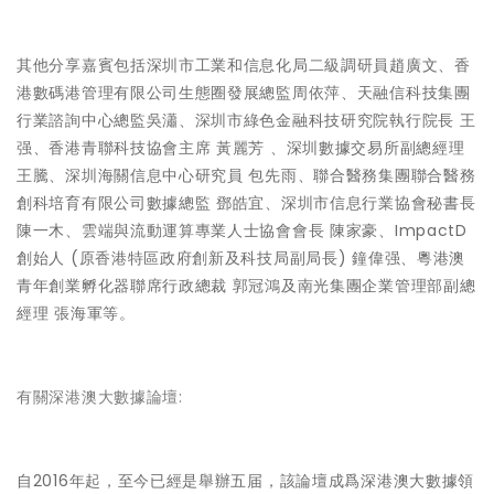
其他分享嘉賓包括深圳市工業和信息化局二級調研員趙廣文、香
港數碼港管理有限公司生態圈發展總監周依萍、天融信科技集團
行業諮詢中心總監吳瀟、深圳市綠色金融科技研究院執行院長 王
强、香港青聯科技協會主席 黃麗芳 、深圳數據交易所副總經理
王騰、深圳海關信息中心研究員 包先雨、聯合醫務集團聯合醫務
創科培育有限公司數據總監 鄧皓宜、深圳市信息行業協會秘書長
陳一木、雲端與流動運算專業人士協會會長 陳家豪、ImpactD
創始人 (原香港特區政府創新及科技局副局長) 鐘偉强、粵港澳
青年創業孵化器聯席行政總裁 郭冠鴻及南光集團企業管理部副總
經理 張海軍等。
有關深港澳大數據論壇:
自2016年起，至今已經是舉辦五届，該論壇成爲深港澳大數據領