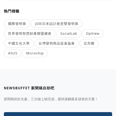
熱門標籤
國際發明展
JDIE日本設計創意暨發明展
世界發明智慧財產聯盟總會
SocialLab
OpView
中國文化大學
台灣發明商品促進協會
北市圖
ASUS
Microchip
NEWSBUFFET 新聞稿自助吧
新聞稿的好去處，三分鐘上稿完成，最快接觸最多讀者的方案！