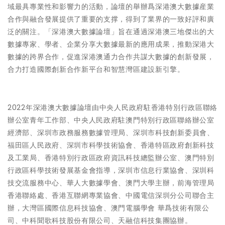
域最具專業性和影響力的活動，論壇的舉辦爲深港澳大數據産業
合作與融合發展提供了重要的支撑，得到了業界的一致好評和廣
泛的關注。「深港澳大數據論壇」旨在通過深港澳三地傑出的大
數據專家、學者、企業分享大數據最新的應用成果，推動深港大
數據的跨界合作，促進深港澳通力合作共謀大數據的創新發展，
合力打造國際創新合作新平台和智慧灣區建設新引擎。
2022年深港澳大數據論壇由中央人民政府駐香港特別行政區聯絡
辦公室青年工作部、中央人民政府駐澳門特別行政區聯絡辦公室
經濟部、深圳市政務服務數據管理局、深圳市科技創新委員會、
福田區人民政府、深圳市科學技術協會、香港特區政府創新科技
及工業局、香港特別行政區政府資訊科技總監辦公室、澳門特別
行政區科學技術發展基金會指導，深圳市信息行業協會、深圳科
技交流服務中心、華人大數據學會、澳門大學主辦，前海管理局
香港聯絡處、香港互聯網專業協會、中國電信深圳分公司聯合主
辦，大灣區國際信息科技協會、澳門電腦學會 華爲技術有限公
司、中科聞歌科技股份有限公司、天融信科技集團協辦。