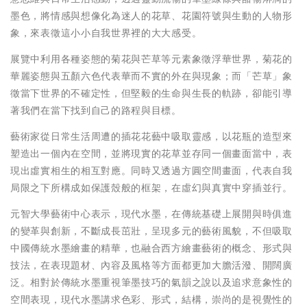
墨色，將情感與想像化為迷人的花草、花園符號與生動的人物形
象，來表徵這小小自我世界裡的大大感受。
展覽中利用各種姿態的菊花與芒草等元素象徵浮華世界，菊花的
華麗姿態與五顏六色代表華而不實的外在與現象；而「芒草」象
徵當下世界的不確定性，但堅毅的生命與生長的軌跡，卻能引導
著我們在當下找到自己的路程與目標。
藝術家從日常生活周遭的插花花藝中吸取靈感，以花瓶的造型來
塑造出一個內在空間，並將現實的花草並存同一個畫面當中，表
現出虛實相生的相互對應。同時又透過方圓空間畫面，代表自我
局限之下所構成如保護殼般的框架，在虛幻與真實中穿插並行。
元智大學藝術中心表示，現代水墨，在傳統基礎上展開與時俱進
的變革與創新，不斷成長茁壯，呈現多元的藝術風貌，不但吸取
中國傳統水墨繪畫的精華，也融合西方繪畫藝術的概念、形式與
技法，在表現題材、內容及風格等方面都更加大膽活潑、開闊廣
泛。相對於傳統水墨重視筆墨技巧的氣韻之說以及追求意象性的
空間表現，現代水墨講求色彩、形式，結構，崇尚的是視覺性的