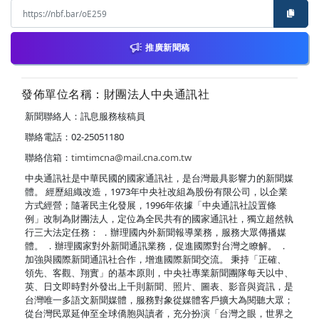
推廣新聞稿
發佈單位名稱：財團法人中央通訊社
新聞聯絡人：訊息服務核稿員
聯絡電話：02-25051180
聯絡信箱：
timtimcna@mail.cna.com.tw
中央通訊社是中華民國的國家通訊社，是台灣最具影響力的新聞媒
體。 經歷組織改造，1973年中央社改組為股份有限公司，以企業
方式經營；隨著民主化發展，1996年依據「中央通訊社設置條
例」改制為財團法人，定位為全民共有的國家通訊社，獨立超然執
行三大法定任務： ．辦理國內外新聞報導業務，服務大眾傳播媒
體。 ．辦理國家對外新聞通訊業務，促進國際對台灣之瞭解。 ．
加強與國際新聞通訊社合作，增進國際新聞交流。 秉持「正確、
領先、客觀、翔實」的基本原則，中央社專業新聞團隊每天以中、
英、日文即時對外發出上千則新聞、照片、圖表、影音與資訊，是
台灣唯一多語文新聞媒體，服務對象從媒體客戶擴大為閱聽大眾；
從台灣民眾延伸至全球僑胞與讀者，充分扮演「台灣之眼，世界之