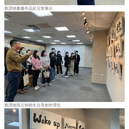
蔡譯德書畫作品於元智展出
蔡譯德與元智師生分享創作理念