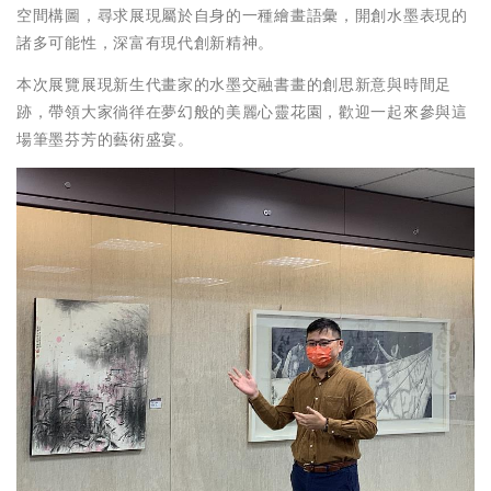
空間構圖，尋求展現屬於自身的一種繪畫語彙，開創水墨表現的
諸多可能性，深富有現代創新精神。
本次展覽展現新生代畫家的水墨交融書畫的創思新意與時間足
跡，帶領大家徜徉在夢幻般的美麗心靈花園，歡迎一起來參與這
場筆墨芬芳的藝術盛宴。