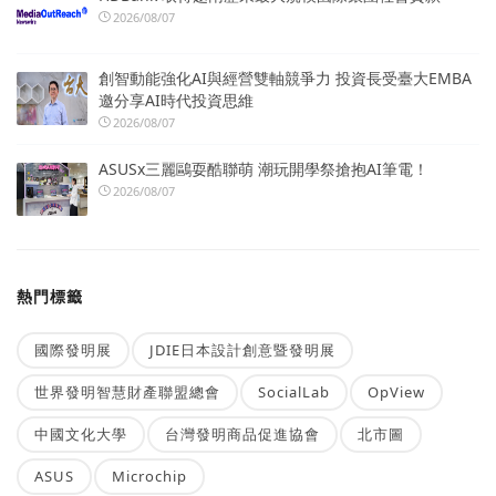
2026/08/07
創智動能強化AI與經營雙軸競爭力 投資長受臺大EMBA
邀分享AI時代投資思維
2026/08/07
ASUSx三麗鷗耍酷聯萌 潮玩開學祭搶抱AI筆電！
2026/08/07
熱門標籤
國際發明展
JDIE日本設計創意暨發明展
世界發明智慧財產聯盟總會
SocialLab
OpView
中國文化大學
台灣發明商品促進協會
北市圖
ASUS
Microchip