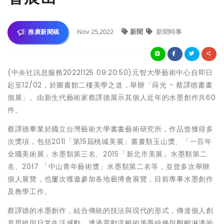
Nov 25,2022
新聞
新聞時事
推廣新聞稿
(中央社訊息服務20221125 09:20:50)元智大學藝術中心自即日
起至12/02，於圖書館二樓美學之道，舉辦「蒔光 - 蔡譯德書畫
個展」。由新生代藝術家蔡譯德展示其個人近年的水墨創作共60
件。
蔡譯德畢業於國立台灣藝術大學書畫藝術研究所，作品曾獲得多
次獎項，包括2011「第15屆桃城美展」書畫類玉山獎、「一百年
全國美術展」水墨類第三名、2015「新北市美展」水墨類第二
名、2017 「中山青年藝術獎」水墨類第二名等，並曾多次舉辦
個人展覽，也屢次獲邀參加各地藝博會展覽，目前專事水墨創作
及教學工作。
蔡譯德的水墨創作，結合傳統的技法與現代的形式，傳達個人創
意思維與日常生活感動，透過靈動流暢的筆墨線條與酣暢淋漓的