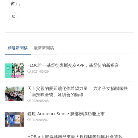
窗」。
精選新聞稿
最新新聞稿
FLOC唯一基督徒專屬交友APP，基督徒的新福音
2021/03/29
天上父親的愛延續化作希望力量！ 六名子女捐贈家扶
「南投映全號」延續善的循環
2026/08/08
鎧應 AudienceSense 臉部辨識功能上市
2026/08/07
HDBank 取得越南歷來最大規模國際銀團社會貸款