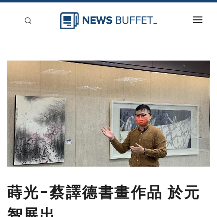
回到首頁
新聞稿分類
登入
刊登
蒔光-蔡譯德書畫作品 於元
智展出