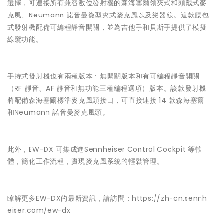
選擇，可連接所有兼容數位發射機的森海塞爾領夾式和頭戴式麥
克風、Neumann 諾音曼微型夾式麥克風以及樂器線。這款腰包
式發射機配備可編程靜音開關，並為吉他手和貝斯手提供了模擬
線纜功能。
手持式發射機也有兩種版本：無開關版本和有可編程靜音開關
（RF 靜音、AF 靜音和無功能三種編程選項）版本。該款發射機
將配備森海塞爾標準麥克風頭接口，可直接連接 14 款森海塞爾
和Neumann 諾音曼麥克風頭。
此外，EW-DX 可集成進Sennheiser Control Cockpit 等軟
體，簡化工作流程，實現麥克風系統的輕鬆管理。
瞭解更多EW-DX的最新資訊，請訪問：
https://zh-cn.sennh
eiser.com/ew-dx