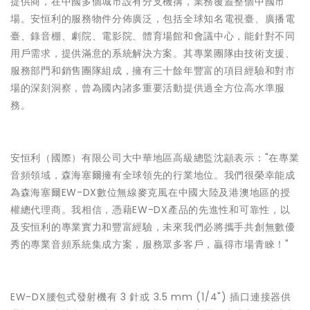
提供商，在中國多個城市設有分支機搆，業務覆蓋整個中國市
場。安恒利的服務物件分佈廣泛，包括全球知名電視臺、廣播電
臺、錄音棚、劇院、電影院、體育場館和會議中心，能針對不同
用戶需求，提供滿意的系統解決方案。其專業團隊由技術支援、
服務部門和銷售團隊組成，擁有三十餘年豐富的項目經驗和對市
場的深刻洞察，曾為國內諸多重要活動提供過全方位高水準服
務。
安恒利（國際）有限公司大中華地區高級總監沈顓表示："在專業
音頻領域，森海塞爾擁有全球領先的行業地位。我們很榮幸能成
為森海塞爾EW-DX數位無線麥克風在中國大陸及港澳地區的授
權總代理商。我相信，憑藉EW-DX產品的先進性和可靠性，以
及安恒利的專業實力和豐富經驗，未來我們必將攜手共創無數優
秀的專業音頻系統集成方案，服務眾多客戶，贏得市場青睞！"
EW-DX腰包式發射機有 3 針或 3.5 mm (1/4") 插口連接器供