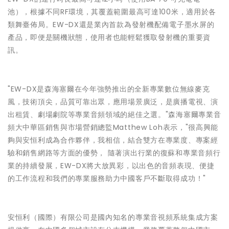
池），根據不同RF環境，其覆蓋範圍最高可達100米，適用於各
類舞臺佈局。EW-DX還是業內首款為發射機配備電子墨水屏的
產品，即便是關機狀態，使用者也能輕鬆獲取發射機的重要資
訊。
"EW-DX是森海塞爾在今年強勢推出的全新專業數位無線麥克
風，技術頂尖，品質可靠出眾，應用場景廣泛，是廣播電視、演
出租賃、劇場劇院等專業音頻領域的絕佳之選。"森海塞爾專業音
頻大中華區銷售與市場營銷總監Matthew Loh表示，"很高興能
夠與安恒利成為合作夥伴，我相信，結合雙方在專業度、專案經
驗和銷售網路等方面的優勢， 隨著演出行業的復蘇和專業音頻行
業的持續發展，EW-DX將大放異彩，以出色的音頻表現、便捷
的工作流程和我們的專業服務助力中國客戶不斷取得成功！"
安恒利（國際）有限公司是國內知名的專業音視頻系統集成方案