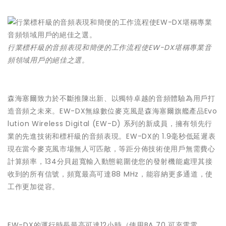
行業標杆級的音頻表現和簡便的工作流程使EW-DX堪稱專業音
頻領域用戶的絕佳之選。
森海塞爾致力於不斷推陳出新、以獨特卓越的音頻體驗為用戶打
造音頻之未來。EW-DX無線數位麥克風是森海塞爾旗艦產品Evo
lution Wireless Digital (EW-D) 系列的新成員，擁有領先行
業的先進技術和標杆級的音頻表現。EW-DX的 1.9毫秒低延遲表
現在當今麥克風市場無人可匹敵，等距分佈技術使用戶無需費心
計算頻率，134分貝超寬輸入動態範圍使您的發射機能處理其接
收到的所有信號，頻寬最高可達88 MHz，能容納更多通道，使
工作更加從容。
EW-DX的運行時長最高可達12小時（使用BA 70 可充電電