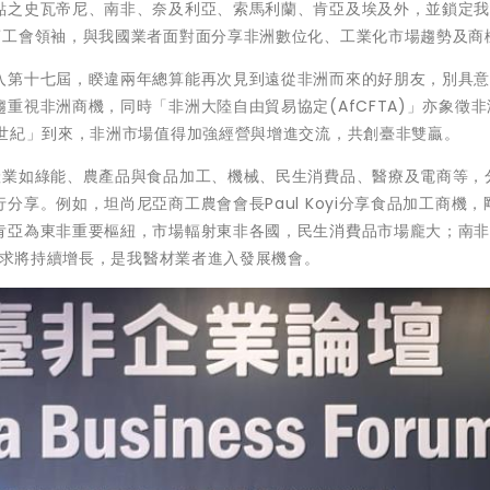
點之史瓦帝尼、南非、奈及利亞、索馬利蘭、肯亞及埃及外，並鎖定
商工會領袖，與我國業者面對面分享非洲數位化、工業化市場趨勢及商
入第十七屆，睽違兩年總算能再次見到遠從非洲而來的好朋友，別具
重視非洲商機，同時「非洲大陸自由貿易協定(AfCFTA)」亦象徵非
洲世紀」到來，非洲市場值得加強經營與增進交流，共創臺非雙贏。
產業如綠能、農產品與食品加工、機械、民生消費品、醫療及電商等，
享。例如，坦尚尼亞商工農會會長Paul Koyi分享食品加工商機，
肯亞為東非重要樞紐，市場輻射東非各國，民生消費品市場龐大；南
口需求將持續增長，是我醫材業者進入發展機會。