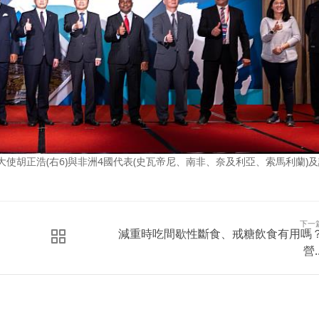
司大使胡正浩(右6)與非洲4國代表(史瓦帝尼、南非、奈及利亞、索馬利蘭)
下一
減重時吃間歇性斷食、戒糖飲食有用嗎
營..