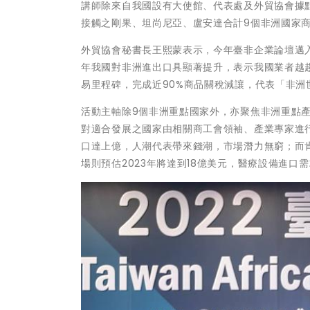
講師除來自我國設有大使館、代表處及外貿協會據
接觸之剛果、坦尚尼亞、盧安達合計9個非洲國家
外貿協會秘書長王熙蒙表示，今年臺非企業論壇邁
年我國對非洲進出口具顯著提升，表示我國業者越趨
易里程碑，完成近90%商品關稅減讓，代表「非
活動主軸除9個非洲重點國家外，亦聚焦非洲重點
對適合發展之國家由相關商工會領袖、產業專家進行分
口達上億，人潮代表帶來錢潮，市場潛力無窮；而
場則預估2023年將達到18億美元，醫療設備進