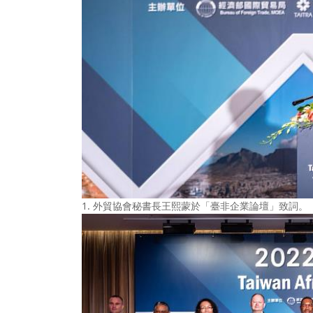
1. 外貿協會秘書長王熙蒙於「臺非企業論壇」致詞。