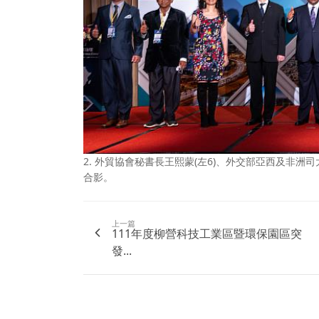
2. 外貿協會秘書長王熙蒙(左6)、外交部亞西及非洲
合影。
上一篇
111年度柳營科技工業區暨環保園區突
發...