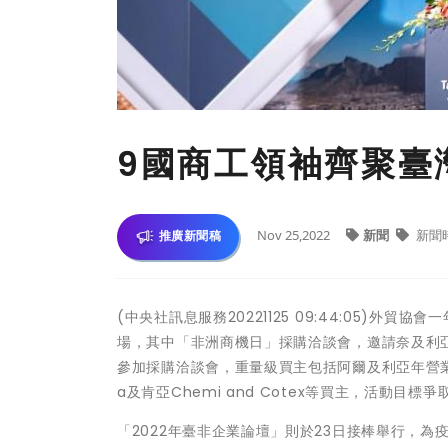
9國商工領袖齊聚臺
Nov 25,2022
新聞
新聞
推廣新聞稿
(中央社訊息服務20221125 09:44:05)外
場，其中「非洲商機日」採購洽談會，邀請奈及利亞
參加採購洽談會，重量級買主包括阿爾及利亞年營業額逾32億美
a及肯亞Chemi and Cotex等買主，活動目標爭
「2022年臺非企業論壇」則於23日接棒舉行，為