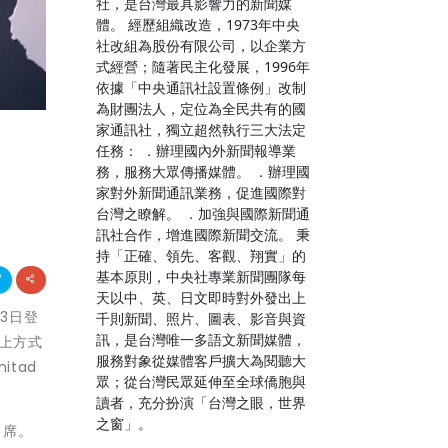
社，是台灣最具影響力的新聞媒
體。 經歷組織改造，1973年中央
社改組為股份有限公司，以企業方
式經營；隨著民主化發展，1996年
依據「中央通訊社設置條例」改制
為財團法人，定位為全民共有的國
家通訊社，獨立超然執行三大法定
任務： ．辦理國內外新聞報導業
務，服務大眾傳播媒體。 ．辦理國
家對外新聞通訊業務，促進國際對
台灣之瞭解。 ．加強與國際新聞通
訊社合作，增進國際新聞交流。 秉
持「正確、領先、客觀、翔實」的
基本原則，中央社專業新聞團隊每
天以中、英、日文即時對外發出上
23日登
千則新聞、照片、圖表、影音與資
訊，是台灣唯一多語文新聞媒體，
線上方式
服務對象從媒體客戶擴大為閱聽大
itad
眾；從台灣民眾延伸至全球僑胞與
讀者，充分扮演「台灣之眼，世界
之窗」。
出席。