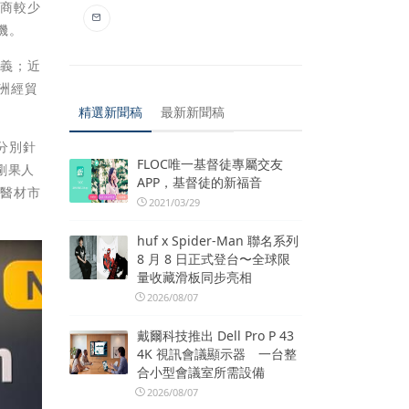
我商較少
機。
意義；近
洲經貿
精選新聞稿
最新新聞稿
分別針
FLOC唯一基督徒專屬交友
剛果人
APP，基督徒的新福音
非醫材市
2021/03/29
huf x Spider-Man 聯名系列
8 月 8 日正式登台〜全球限
量收藏滑板同步亮相
2026/08/07
戴爾科技推出 Dell Pro P 43
4K 視訊會議顯示器 一台整
合小型會議室所需設備
2026/08/07