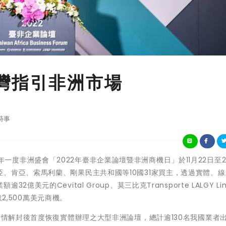
灣指引非洲市場
時事
貿協會一年一度非洲盛會「2022年臺非企業論壇暨非洲商機日」於11月22日至
、肯亞、索馬利蘭、剛果民主共和國等10國31家買主，透過實體、
元的Cevital Group、莫三比克Transporte LALGY Lim
取2,500萬美元商機。
疫情解封後首度恢復實體辦理之大型非洲論壇，總計逾130名我國業者