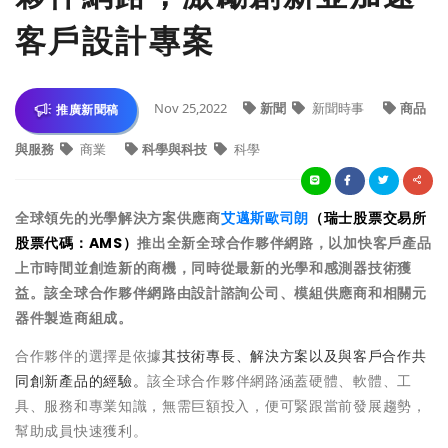
客戶設計專案
Nov 25,2022
新聞
新聞時事
商品
推廣新聞稿
與服務
商業
科學與科技
科學
全球領先的光學解決方案供應商
艾邁斯歐司朗
（瑞士股票交易所
股票代碼：AMS）
推出全新全球合作夥伴網路，以加快客戶產品
上市時間並創造新的商機，同時從最新的光學和感測器技術獲
益。該全球合作夥伴網路由設計諮詢公司、模組供應商和相關元
器件製造商組成。
合作夥伴的選擇是依據
其技術專長、解決方案以及與客戶合作共
同創新產品的經驗。
該全球合作夥伴網路涵蓋硬體、軟體、工
具、服務和專業知識，無需巨額投入，便可緊跟當前發展趨勢，
幫助成員快速獲利。