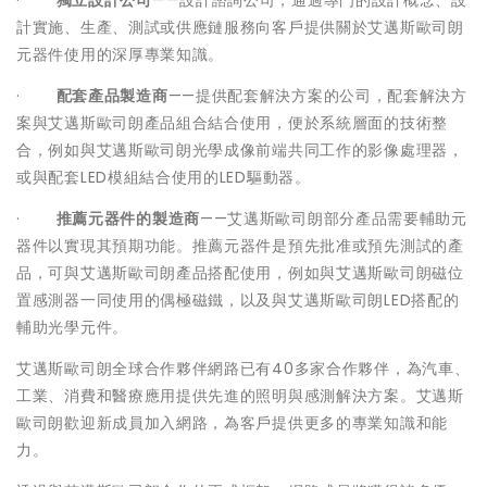
·
獨立設計公司
——設計諮詢公司，通過專門的設計概念、設
計實施、生產、測試或供應鏈服務向客戶提供關於艾邁斯歐司朗
元器件使用的深厚專業知識。
·
配套產品製造商
——提供配套解決方案的公司，配套解決方
案與艾邁斯歐司朗產品組合結合使用，便於系統層面的技術整
合，例如與艾邁斯歐司朗光學成像前端共同工作的影像處理器，
或與配套LED模組結合使用的LED驅動器。
·
推薦元器件的製造商
——艾邁斯歐司朗部分產品需要輔助元
器件以實現其預期功能。推薦元器件是預先批准或預先測試的產
品，可與艾邁斯歐司朗產品搭配使用，例如與艾邁斯歐司朗磁位
置感測器一同使用的偶極磁鐵，以及與艾邁斯歐司朗LED搭配的
輔助光學元件。
艾邁斯歐司朗全球合作夥伴網路已有40多家合作夥伴，為汽車、
工業、消費和醫療應用提供先進的照明與感測解決方案。艾邁斯
歐司朗歡迎新成員加入網路，為客戶提供更多的專業知識和能
力。