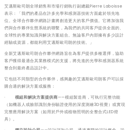
艾邁斯歐司朗全球銷售和市場行銷執行副總裁Pierre Laboisse
表示：「我們的產品在許多光學和感測器技術方面處於領先地
位。全球合作夥伴網路計畫將創造更大的客戶價值。它將加強我
們與合作夥伴生態系統的聯繫，為我們的共同客戶提供全面的、
全球性的專業知識與解決方案組合。無論客戶內部擁有多少設計
經驗或資源，都能利用艾邁斯歐司朗的技術。」
全新艾邁斯歐司朗合作夥伴網路旨在為客戶提供多種選擇，協助
客戶獲得最適合其業務模式的支援，將先進的光學和感測器系統
整合到最終產品設計中。
它包括不同類型的合作夥伴，感興趣的艾邁斯歐司朗客戶可以採
購合適的解決方案或服務：
·
模組和解決方案提供商
——模組製造商，可執行完整功能
（如機器人或臉部識別身份驗證使用的深度測繪3D視覺）或實現
完整應用解決方案（如用於戶外或植物照明的全整合式LED燈
具）。