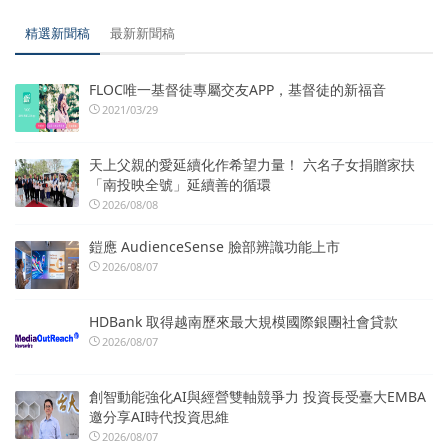
精選新聞稿
最新新聞稿
FLOC唯一基督徒專屬交友APP，基督徒的新福音
2021/03/29
天上父親的愛延續化作希望力量！ 六名子女捐贈家扶
「南投映全號」延續善的循環
2026/08/08
鎧應 AudienceSense 臉部辨識功能上市
2026/08/07
HDBank 取得越南歷來最大規模國際銀團社會貸款
2026/08/07
創智動能強化AI與經營雙軸競爭力 投資長受臺大EMBA
邀分享AI時代投資思維
2026/08/07