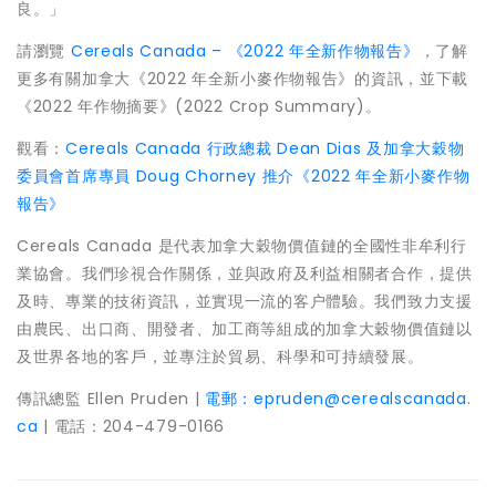
良。」
請瀏覽
Cereals
Canada
– 《2022 年全新作物報告》
，了解
更多有關加拿大《2022 年全新小麥作物報告》的資訊，並下載
《2022 年作物摘要》(2022 Crop Summary)。
觀看：
Cereals
Canada
行政總裁
Dean Dias
及加拿大穀物
委員會首席專員
Doug Chorney
推介《2022 年全新小麥作物
報告》
Cereals
Canada
是代表加拿大穀物價值鏈的全國性非牟利行
業協會。我們珍視合作關係，並與政府及利益相關者合作，提供
及時、專業的技術資訊，並實現一流的客户體驗。我們致力支援
由農民、出口商、開發者、加工商等組成的加拿大穀物價值鏈以
及世界各地的客戶，並專注於貿易、科學和可持續發展。
傳訊總監
Ellen Pruden
|
電郵：epruden@cerealscanada.
ca
| 電話：204-479-0166