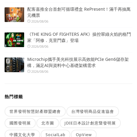
配客嘉推全台首創可循環禮盒 RePresent！滿千再抽萬
元機票
2026/08/06
《THE KING OF FIGHTERS AFK》操控翠綠火焰的格鬥
家「阿修．克里門森」登場
2026/08/06
Microchip攜手美光科技展示高效能PCIe Gen6儲存架
構，滿足AI與資料中心基礎架構需求
2026/08/06
熱門標籤
世界發明智慧財產聯盟總會
台灣發明商品促進協會
國際發明展
北市圖
JDIE日本設計創意暨發明展
中國文化大學
SocialLab
OpView