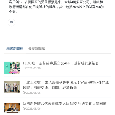
客戶與170多個國家的受眾聯繫起來。全球4萬多家公司、組織和
政府機構都在使用美通社的服務，其中包括50%以上的財富500強
企業。
精選新聞稿
最新新聞稿
FLOC唯一基督徒專屬交友APP，基督徒的新福音
2021/03/29
「北上次數」成花東備孕夫妻困境！宜蘊串聯花蓮門諾
醫院：減輕交通、時間、經濟負擔
2026/08/06
韓國新任駐台代表黃載皓返回母校 巧遇文化大學同窗
2026/08/06