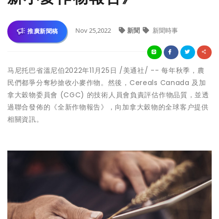
Nov 25,2022
新聞
新聞時事
推廣新聞稿
马尼托巴省溫尼伯
2022年11月25日
/美通社/ -- 每年秋季，農
民們都爭分奪秒搶收小麥作物。然後，Cereals Canada 及加
拿大穀物委員會 (CGC) 的技術人員會負責評估作物品質，並透
過聯合發佈的《全新作物報告》，向加拿大穀物的全球客户提供
相關資訊。