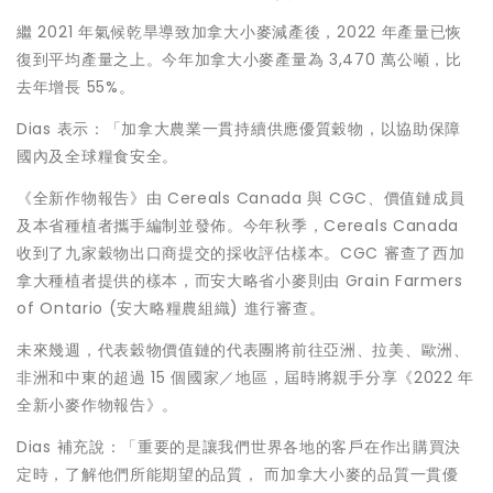
繼 2021 年氣候乾旱導致加拿大小麥減產後，2022 年產量已恢
復到平均產量之上。今年加拿大小麥產量為 3,470 萬公噸，比
去年增長 55%。
Dias 表示：「加拿大農業一貫持續供應優質穀物，以協助保障
國內及全球糧食安全。
《全新作物報告》由 Cereals Canada 與 CGC、價值鏈成員
及本省種植者攜手編制並發佈。今年秋季，Cereals Canada
收到了九家穀物出口商提交的採收評估樣本。CGC 審查了西加
拿大種植者提供的樣本，而安大略省小麥則由 Grain Farmers
of
Ontario
(安大略糧農組織) 進行審查。
未來幾週，代表穀物價值鏈的代表團將前往亞洲、拉美、歐洲、
非洲和中東的超過 15 個國家／地區，屆時將親手分享《2022 年
全新小麥作物報告》。
Dias 補充說：「重要的是讓我們世界各地的客戶在作出購買決
定時，了解他們所能期望的品質， 而加拿大小麥的品質一貫優