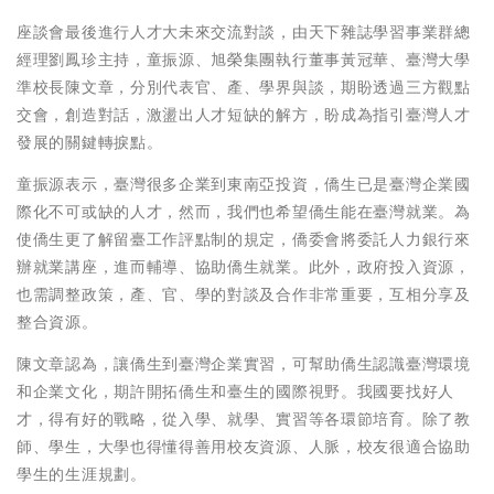
座談會最後進行人才大未來交流對談，由天下雜誌學習事業群總
經理劉鳳珍主持，童振源、旭榮集團執行董事黃冠華、臺灣大學
準校長陳文章，分別代表官、產、學界與談，期盼透過三方觀點
交會，創造對話，激盪出人才短缺的解方，盼成為指引臺灣人才
發展的關鍵轉捩點。
童振源表示，臺灣很多企業到東南亞投資，僑生已是臺灣企業國
際化不可或缺的人才，然而，我們也希望僑生能在臺灣就業。為
使僑生更了解留臺工作評點制的規定，僑委會將委託人力銀行來
辦就業講座，進而輔導、協助僑生就業。此外，政府投入資源，
也需調整政策，產、官、學的對談及合作非常重要，互相分享及
整合資源。
陳文章認為，讓僑生到臺灣企業實習，可幫助僑生認識臺灣環境
和企業文化，期許開拓僑生和臺生的國際視野。我國要找好人
才，得有好的戰略，從入學、就學、實習等各環節培育。除了教
師、學生，大學也得懂得善用校友資源、人脈，校友很適合協助
學生的生涯規劃。