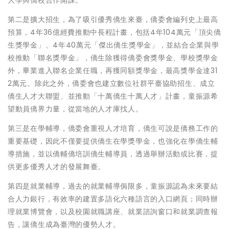
大學與僑校合作開課。
第二是擴大招生，為了吸引優秀僑生來臺，僑委會編列史上最高
預算，4年36億經費推動中長程計畫，包括4年104萬元「頂尖僑
生獎學金」、4年40萬元「傑出僑生獎學金」，並結合企業與學
校推動「聯名獎學金」，僑生除獲得僑委會獎學金、學校獎學金
外，畢業進入聯名企業任職，再獲同額獎學金，最高獎學金達31
2萬元。除此之外，僑委會也建立數位社群平臺協助招生、成立
僑生人才大聯盟、並推動「十萬僑生十萬人才」計畫，童振源希
望動員僑界力量，從當地的人才庫找人。
第三是在學輔導，僑委會重視人才培育，僑生可說是僑務工作的
重要基礎，因此不僅要提供僑生在學獎學金，也強化在學僑生輔
導措施，並以僑輔僑培訓僑生輔導員，透過舉辦活動或比賽，提
供更多優秀人才的發展舞臺。
第四是就業輔導，過去的就業輔導侷限多，童振源認為未來要結
合人力銀行，有效率的建置多語化六種語言的入口網頁；同時辦
理就業博覽會，以及校園就職講座、就業諮詢窗口和就業調查報
告，讓僑生成為臺灣的優勢人才。