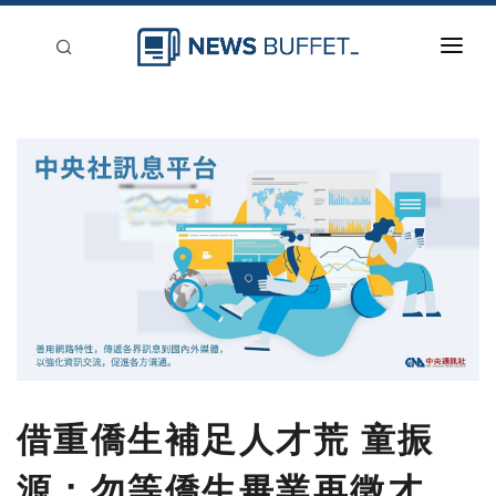
回到首頁
新聞稿分類
登入
刊登
借重僑生補足人才荒 童振
源：勿等僑生畢業再徵才