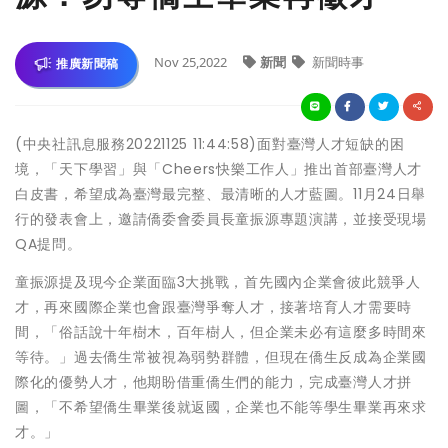
Nov 25,2022
新聞
新聞時事
推廣新聞稿
(中央社訊息服務20221125 11:44:58)面對臺灣人才短缺的困
境，「天下學習」與「Cheers快樂工作人」推出首部臺灣人才
白皮書，希望成為臺灣最完整、最清晰的人才藍圖。11月24日舉
行的發表會上，邀請僑委會委員長童振源專題演講，並接受現場
QA提問。
童振源提及現今企業面臨3大挑戰，首先國內企業會彼此競爭人
才，再來國際企業也會跟臺灣爭奪人才，接著培育人才需要時
間，「俗話說十年樹木，百年樹人，但企業未必有這麼多時間來
等待。」過去僑生常被視為弱勢群體，但現在僑生反成為企業國
際化的優勢人才，他期盼借重僑生們的能力，完成臺灣人才拼
圖，「不希望僑生畢業後就返國，企業也不能等學生畢業再來求
才。」