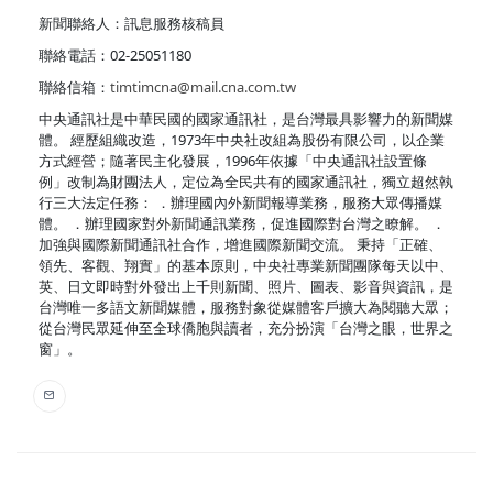
新聞聯絡人：訊息服務核稿員
聯絡電話：02-25051180
聯絡信箱：
timtimcna@mail.cna.com.tw
中央通訊社是中華民國的國家通訊社，是台灣最具影響力的新聞媒
體。 經歷組織改造，1973年中央社改組為股份有限公司，以企業
方式經營；隨著民主化發展，1996年依據「中央通訊社設置條
例」改制為財團法人，定位為全民共有的國家通訊社，獨立超然執
行三大法定任務： ．辦理國內外新聞報導業務，服務大眾傳播媒
體。 ．辦理國家對外新聞通訊業務，促進國際對台灣之瞭解。 ．
加強與國際新聞通訊社合作，增進國際新聞交流。 秉持「正確、
領先、客觀、翔實」的基本原則，中央社專業新聞團隊每天以中、
英、日文即時對外發出上千則新聞、照片、圖表、影音與資訊，是
台灣唯一多語文新聞媒體，服務對象從媒體客戶擴大為閱聽大眾；
從台灣民眾延伸至全球僑胞與讀者，充分扮演「台灣之眼，世界之
窗」。