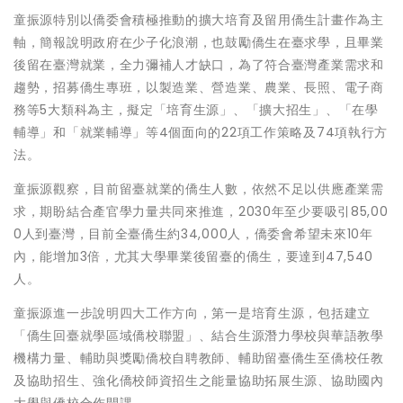
童振源特別以僑委會積極推動的擴大培育及留用僑生計畫作為主
軸，簡報說明政府在少子化浪潮，也鼓勵僑生在臺求學，且畢業
後留在臺灣就業，全力彌補人才缺口，為了符合臺灣產業需求和
趨勢，招募僑生專班，以製造業、營造業、農業、長照、電子商
務等5大類科為主，擬定「培育生源」、「擴大招生」、「在學
輔導」和「就業輔導」等4個面向的22項工作策略及74項執行方
法。
童振源觀察，目前留臺就業的僑生人數，依然不足以供應產業需
求，期盼結合產官學力量共同來推進，2030年至少要吸引85,00
0人到臺灣，目前全臺僑生約34,000人，僑委會希望未來10年
內，能增加3倍，尤其大學畢業後留臺的僑生，要達到47,540
人。
童振源進一步說明四大工作方向，第一是培育生源，包括建立
「僑生回臺就學區域僑校聯盟」、結合生源潛力學校與華語教學
機構力量、輔助與獎勵僑校自聘教師、輔助留臺僑生至僑校任教
及協助招生、強化僑校師資招生之能量協助拓展生源、協助國內