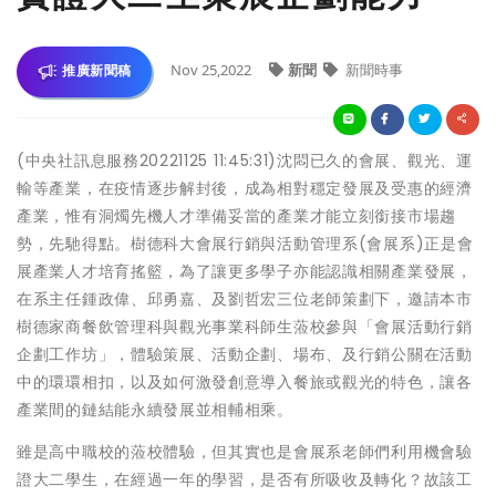
Nov 25,2022
新聞
新聞時事
推廣新聞稿
(中央社訊息服務20221125 11:45:31)沈悶已久的會展、觀光、運
輸等產業，在疫情逐步解封後，成為相對穩定發展及受惠的經濟
產業，惟有洞燭先機人才準備妥當的產業才能立刻銜接市場趨
勢，先馳得點。樹德科大會展行銷與活動管理系(會展系)正是會
展產業人才培育搖籃，為了讓更多學子亦能認識相關產業發展，
在系主任鍾政偉、邱勇嘉、及劉哲宏三位老師策劃下，邀請本市
樹德家商餐飲管理科與觀光事業科師生蒞校參與「會展活動行銷
企劃工作坊」，體驗策展、活動企劃、場布、及行銷公關在活動
中的環環相扣，以及如何激發創意導入餐旅或觀光的特色，讓各
產業間的鏈結能永續發展並相輔相乘。
雖是高中職校的蒞校體驗，但其實也是會展系老師們利用機會驗
證大二學生，在經過一年的學習，是否有所吸收及轉化？故該工