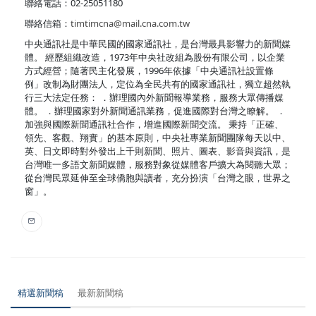
聯絡電話：02-25051180
聯絡信箱：
timtimcna@mail.cna.com.tw
中央通訊社是中華民國的國家通訊社，是台灣最具影響力的新聞媒
體。 經歷組織改造，1973年中央社改組為股份有限公司，以企業
方式經營；隨著民主化發展，1996年依據「中央通訊社設置條
例」改制為財團法人，定位為全民共有的國家通訊社，獨立超然執
行三大法定任務： ．辦理國內外新聞報導業務，服務大眾傳播媒
體。 ．辦理國家對外新聞通訊業務，促進國際對台灣之瞭解。 ．
加強與國際新聞通訊社合作，增進國際新聞交流。 秉持「正確、
領先、客觀、翔實」的基本原則，中央社專業新聞團隊每天以中、
英、日文即時對外發出上千則新聞、照片、圖表、影音與資訊，是
台灣唯一多語文新聞媒體，服務對象從媒體客戶擴大為閱聽大眾；
從台灣民眾延伸至全球僑胞與讀者，充分扮演「台灣之眼，世界之
窗」。
精選新聞稿
最新新聞稿