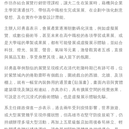
作坊亦結合展覽行銷管理課程，讓大二生在策展時，藉機與企業
主學習溝通技巧、帶領高中職校生完成策展、在企劃中強化創意
發想、及在實作中激發設計潛能。
主辦人邱勇嘉表示，會展產業逐漸朝數碼化演進，例如虛擬展
覽、或數位藝術等，甚至未來在高中職校的各項學習成果展、或
是大學端的畢製成果展，都有可能發展成虛擬展示體驗，並結合
科技、燈光、裝置、聲音、氣味等元素，激發觀賞者五感，直接
與展品互動，享受身歷其境，融入當下的氛圍。
邱勇嘉舉例類似的展覽呈現模式在清代乾隆時期已有跡可尋，位
於紫禁城內的倦勤齋即有個戲台，圍繞戲台的西牆、北牆、及頂
棚上，就有一幅室內裝飾用的通景畫(貼落畫)，畫面內容與實體
建築環境及陳設相連結，亦真亦幻，具有擴展空間的視覺效果，
可說是古代沉浸式的藝術體驗，也是虛擬展示體驗先驅。
系主任鍾政偉進一步表示，過去兩年受到疫情影響，世界旅遊、
或大型展覽幾乎呈現停擺狀態，但高雄市在堅守防疫規範下，仍
持續辦理多場大型活動，再加上五星級飯店如雨後春筍林立、輕