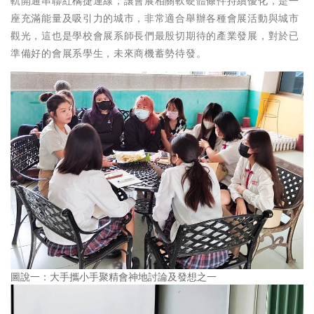
軌開通串聯紅橘捷運線，讓會展相關軟硬體條件持續優化，是一
座充滿能量及吸引力的城市，非常適合舉辦各種會展活動與城市
觀光，這也是學校會展系師長們最殷切期待的產業發展，對於已
準備好的會展系學生，未來商機蓄勢待發。
圖說一：大手攜小手聚精會神地討論及發想之一