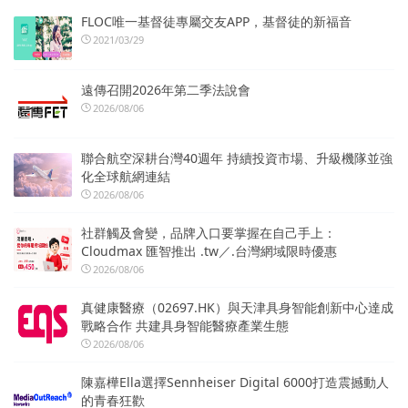
FLOC唯一基督徒專屬交友APP，基督徒的新福音
2021/03/29
遠傳召開2026年第二季法說會
2026/08/06
聯合航空深耕台灣40週年 持續投資市場、升級機隊並強
化全球航網連結
2026/08/06
社群觸及會變，品牌入口要掌握在自己手上：
Cloudmax 匯智推出 .tw／.台灣網域限時優惠
2026/08/06
真健康醫療（02697.HK）與天津具身智能創新中心達成
戰略合作 共建具身智能醫療產業生態
2026/08/06
陳嘉樺Ella選擇Sennheiser Digital 6000打造震撼動人
的青春狂歡