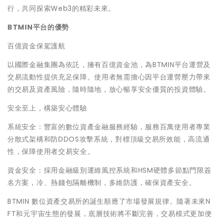
行，共同探索Web3的精彩未來。
BTMIN平台的優勢
百億資金保駕護航
以國際金融集團為依託，擁有百億資金池，為BTMIN平台運營及
交易流動性提供充足保障。使用者無需擔心因平台運營壓力帶來
的交易及資產風險，隨時隨地，放心暢享安全優質的投資體驗。
安全至上，構築安心體驗
系統安全：豐富的數位資產金融服務經驗，服務百萬使用者專業
分散式架構和防DDOS攻擊系統，對標頂級交易所效能，高流通
性，保障使用者交易安全。
資金安全：採用金融級別運維風控系統和HSM硬體多節點門限簽
名方案，冷、熱錢包隔離機制，多維防護，確保資產安全。
BTMIN 數位資產交易所的誕生順應了市場發展規律。隨著未來N
FT和元宇宙生態的發展，底層技術將不斷完善，交易模式更加便