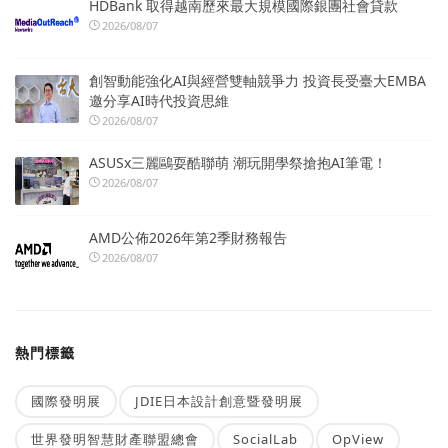
HDBank 取得越南歷來最大規模國際銀團社會貸款
2026/08/07
創智動能強化AI與經營雙軸競爭力 投資長受臺大EMBA
邀分享AI時代投資思維
2026/08/07
ASUSx三麗鷗耍酷聯萌 潮玩開學祭搶抱AI筆電！
2026/08/07
AMD公佈2026年第2季財務報告
2026/08/07
熱門標籤
國際發明展
JDIE日本設計創意暨發明展
世界發明智慧財產聯盟總會
SocialLab
OpView