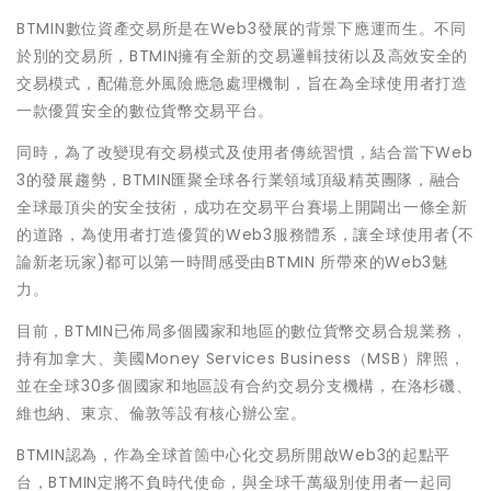
BTMIN數位資產交易所是在Web3發展的背景下應運而生。不同
於別的交易所，BTMIN擁有全新的交易邏輯技術以及高效安全的
交易模式，配備意外風險應急處理機制，旨在為全球使用者打造
一款優質安全的數位貨幣交易平台。
同時，為了改變現有交易模式及使用者傳統習慣，結合當下Web
3的發展趨勢，BTMIN匯聚全球各行業領域頂級精英團隊，融合
全球最頂尖的安全技術，成功在交易平台賽場上開闢出一條全新
的道路，為使用者打造優質的Web3服務體系，讓全球使用者(不
論新老玩家)都可以第一時間感受由BTMIN 所帶來的Web3魅
力。
目前，BTMIN已佈局多個國家和地區的數位貨幣交易合規業務，
持有加拿大、美國Money Services Business（MSB）牌照，
並在全球30多個國家和地區設有合約交易分支機構，在洛杉磯、
維也納、東京、倫敦等設有核心辦公室。
BTMIN認為，作為全球首箇中心化交易所開啟Web3的起點平
台，BTMIN定將不負時代使命，與全球千萬級別使用者一起同