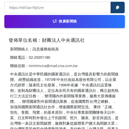
推廣新聞稿
發佈單位名稱：財團法人中央通訊社
新聞聯絡人：訊息服務核稿員
聯絡電話：02-25051180
聯絡信箱：
timtimcna@mail.cna.com.tw
中央通訊社是中華民國的國家通訊社，是台灣最具影響力的新聞媒
體。 經歷組織改造，1973年中央社改組為股份有限公司，以企業
方式經營；隨著民主化發展，1996年依據「中央通訊社設置條
例」改制為財團法人，定位為全民共有的國家通訊社，獨立超然執
行三大法定任務： ．辦理國內外新聞報導業務，服務大眾傳播媒
體。 ．辦理國家對外新聞通訊業務，促進國際對台灣之瞭解。 ．
加強與國際新聞通訊社合作，增進國際新聞交流。 秉持「正確、
領先、客觀、翔實」的基本原則，中央社專業新聞團隊每天以中、
英、日文即時對外發出上千則新聞、照片、圖表、影音與資訊，是
台灣唯一多語文新聞媒體，服務對象從媒體客戶擴大為閱聽大眾；
從台灣民眾延伸至全球僑胞與讀者，充分扮演「台灣之眼，世界之