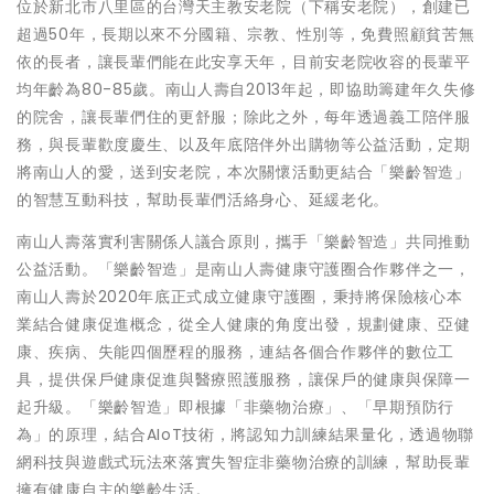
位於新北市八里區的台灣天主教安老院（下稱安老院），創建已
超過50年，長期以來不分國籍、宗教、性別等，免費照顧貧苦無
依的長者，讓長輩們能在此安享天年，目前安老院收容的長輩平
均年齡為80-85歲。南山人壽自2013年起，即協助籌建年久失修
的院舍，讓長輩們住的更舒服；除此之外，每年透過義工陪伴服
務，與長輩歡度慶生、以及年底陪伴外出購物等公益活動，定期
將南山人的愛，送到安老院，本次關懷活動更結合「樂齡智造」
的智慧互動科技，幫助長輩們活絡身心、延緩老化。
南山人壽落實利害關係人議合原則，攜手「樂齡智造」共同推動
公益活動。「樂齡智造」是南山人壽健康守護圈合作夥伴之一，
南山人壽於2020年底正式成立健康守護圈，秉持將保險核心本
業結合健康促進概念，從全人健康的角度出發，規劃健康、亞健
康、疾病、失能四個歷程的服務，連結各個合作夥伴的數位工
具，提供保戶健康促進與醫療照護服務，讓保戶的健康與保障一
起升級。「樂齡智造」即根據「非藥物治療」、「早期預防行
為」的原理，結合AIoT技術，將認知力訓練結果量化，透過物聯
網科技與遊戲式玩法來落實失智症非藥物治療的訓練，幫助長輩
擁有健康自主的樂齡生活。