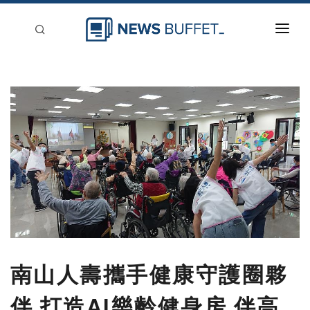
回到首頁
新聞稿分類
登入
刊登
南山人壽攜手健康守護圈夥
伴 打造AI樂齡健身房 伴高