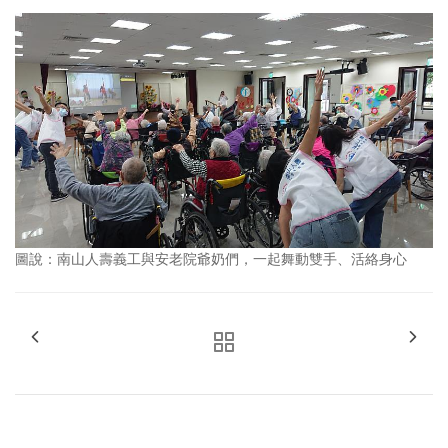
圖說：南山人壽義工與安老院爺奶們，一起舞動雙手、活絡身心