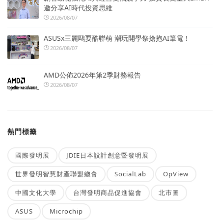
邀分享AI時代投資思維
2026/08/07
ASUSx三麗鷗耍酷聯萌 潮玩開學祭搶抱AI筆電！
2026/08/07
AMD公佈2026年第2季財務報告
2026/08/07
熱門標籤
國際發明展
JDIE日本設計創意暨發明展
世界發明智慧財產聯盟總會
SocialLab
OpView
中國文化大學
台灣發明商品促進協會
北市圖
ASUS
Microchip