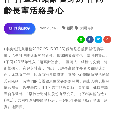
齡長輩活絡身心
Nov 25,2022
新聞
新聞時事
推廣新聞稿
(中央社訊息服務20221125 15:37:55)保險是公益與關懷的事
業，也是社區關懷服務的延伸。根據國發會推估，臺灣將於西元
(下同)2025年進入「超高齡社會」，臺灣人口結構的改變，將
衝擊個人、家庭與社會；也因此，許多高齡年長者欠缺關懷陪
伴，尤其近二年，因為新冠疫情影響，養護中心關懷訪視活動皆
受到限制，長輩們的心靈健康更需要多多關照。南山人壽長期關
懷台灣天主教安老院，11月的義工訪視活動，首度攜手健康守護
圈合作夥伴-「樂齡智造科技股份有限公司」（下稱樂齡智造）
(註2)，共同打造AI樂齡健身房，一起陪伴長輩「動」健康，落
實在地關懷。