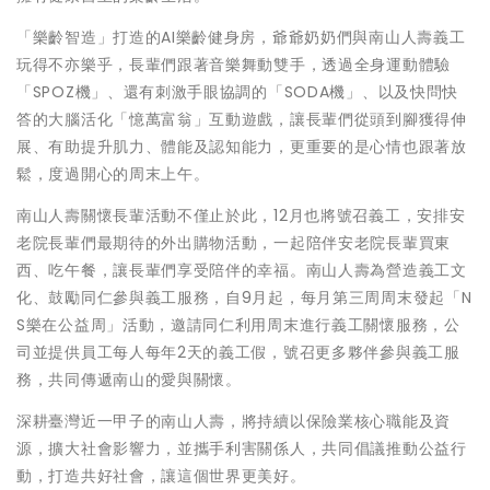
「樂齡智造」打造的AI樂齡健身房，爺爺奶奶們與南山人壽義工
玩得不亦樂乎，長輩們跟著音樂舞動雙手，透過全身運動體驗
「SPOZ機」、還有刺激手眼協調的「SODA機」、以及快問快
答的大腦活化「憶萬富翁」互動遊戲，讓長輩們從頭到腳獲得伸
展、有助提升肌力、體能及認知能力，更重要的是心情也跟著放
鬆，度過開心的周末上午。
南山人壽關懷長輩活動不僅止於此，12月也將號召義工，安排安
老院長輩們最期待的外出購物活動，一起陪伴安老院長輩買東
西、吃午餐，讓長輩們享受陪伴的幸福。南山人壽為營造義工文
化、鼓勵同仁參與義工服務，自9月起，每月第三周周末發起「N
S樂在公益周」活動，邀請同仁利用周末進行義工關懷服務，公
司並提供員工每人每年2天的義工假，號召更多夥伴參與義工服
務，共同傳遞南山的愛與關懷。
深耕臺灣近一甲子的南山人壽，將持續以保險業核心職能及資
源，擴大社會影響力，並攜手利害關係人，共同倡議推動公益行
動，打造共好社會，讓這個世界更美好。