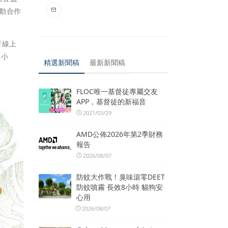
動合作
者線上
楊小
精選新聞稿
最新新聞稿
FLOC唯一基督徒專屬交友
APP，基督徒的新福音
2021/03/29
AMD公佈2026年第2季財務
報告
2026/08/07
防蚊大作戰！臭味滾零DEET
防蚊噴霧 長效8小時 貓狗安
心用
2026/08/07