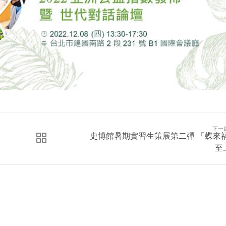
下一
史博館暑期實習生策展第二彈 「蝶來
至..