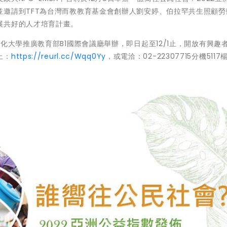
並邀請到TFT為台灣而教教育基金會創辦人劉安婷、伯拉罕共生照顧勞
展共好的人才培育計畫。
化大學推廣教育部B1國際會議廳舉辦，即日起至12/1止，開放有興趣
上：
https://reurl.cc/Wqq0Yy
，或電洽：02-22307715分機5117