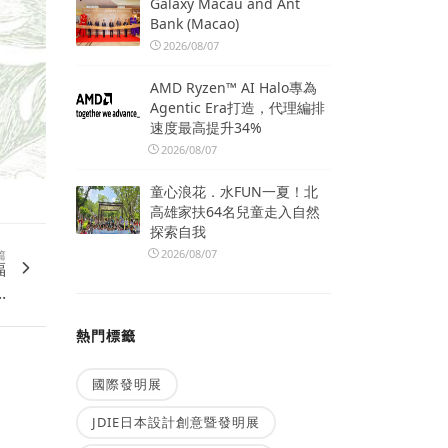
Galaxy Macau and Ant
Bank (Macao)
2026/08/07
AMD Ryzen™ AI Halo專為
Agentic Era打造，代理編排
速度最高提升34%
2026/08/07
童心浪花．水FUN一夏！北
高雄家扶64名兒童走入自然
探索自我
2026/08/07
篇
福
.
熱門標籤
國際發明展
JDIE日本設計創意暨發明展