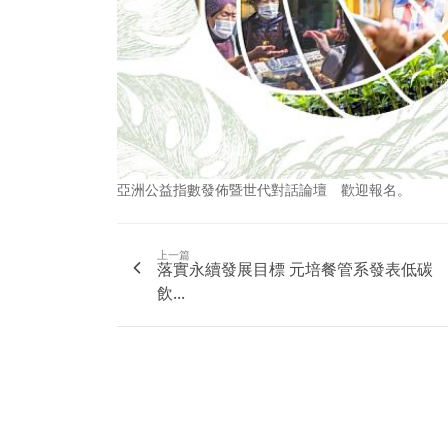
亞洲公益指數發佈暨世代對話論壇 歡迎報名。
上一篇
落實永續發展目標 元培餐管系發表低碳
飲...