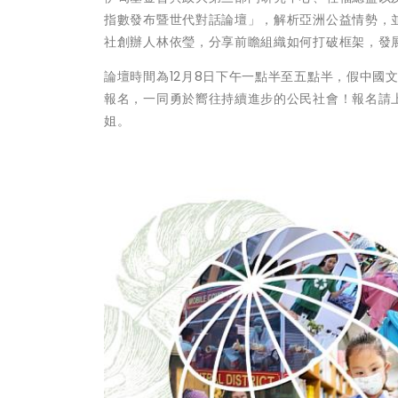
指數發布暨世代對話論壇」，解析亞洲公益情勢，
社創辦人林依瑩，分享前瞻組織如何打破框架，發
論壇時間為12月8日下午一點半至五點半，假中國文
報名，一同勇於嚮往持續進步的公民社會！報名請
姐。