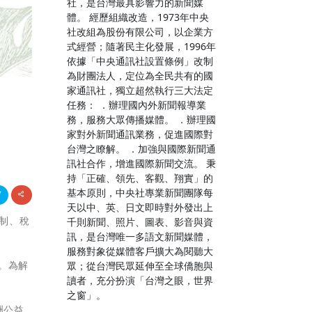
社，是台灣最具影響力的新聞媒
體。 經歷組織改造，1973年中央
社改組為股份有限公司，以企業方
式經營；隨著民主化發展，1996年
依據「中央通訊社設置條例」改制
為財團法人，定位為全民共有的國
家通訊社，獨立超然執行三大法定
任務： ．辦理國內外新聞報導業
務，服務大眾傳播媒體。 ．辦理國
家對外新聞通訊業務，促進國際對
台灣之瞭解。 ．加強與國際新聞通
訊社合作，增進國際新聞交流。 秉
持「正確、領先、客觀、翔實」的
基本原則，中央社專業新聞團隊每
天以中、英、日文即時對外發出上
機制、稅
千則新聞、照片、圖表、影音與資
訊，是台灣唯一多語文新聞媒體，
服務對象從媒體客戶擴大為閱聽大
。為解
眾；從台灣民眾延伸至全球僑胞與
讀者，充分扮演「台灣之眼，世界
之窗」。
洲公益