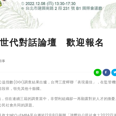
世代對話論壇 歡迎報名
時事
022年亞洲公益指數(DGI)調查結果出爐，台灣三度蟬聯「表現最佳」，在監管
前段班，領先其他十餘國。
施，但在連續三屆的調查當中，非營利組織卻一再顯露對於人才的擔憂
公民社會共同的課題。
大NPO-EMBA平台將於12月8日舉辦「誰嚮往公民社會？2022亞