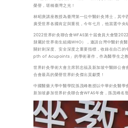
榮譽，堪稱臺灣之光！
林昭庚講座教授為臺灣第一位中醫針灸博士，其中
廣受世界各國肯定與重視，今年七月，他當選中央
2022世界針灸聯合會WFAS第十屆會員大會暨20
隸屬於世界衛生組織WHO），邀請台灣中醫針灸
關針刺深度、安全深度之重要指標，收錄在自己的中英文版「A Revi
pth of Acupoints」的學術著作，作為醫學
世界針灸學術大會主席郭忠福及新加坡中醫師公會
合會最高的榮譽世界針灸傑出貢獻獎！
中國醫藥大學中醫學院孫茂峰教授以中華針灸醫學
新加坡參加世界針灸聯合會WFAS年會，孫茂峰名