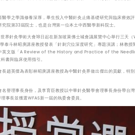
西醫學之學識修養深厚，畢生投入中醫針灸止痛基礎研究與臨床療效
研究院第33屆院士，也是台灣第一位本土中西醫學新科院士。
22世界針灸學術大會18日起在新加坡萊佛士城會議展覽中心舉行三天（W
醫學泰斗林昭庚講座教授發表「針刺穴位深度研究」專題演講；林教授
ew of the History and Practice of the Needli
生之教科書與臨床使用指引。
會長趙英傑為表彰林昭庚講座教授為中醫針灸界做出傑出的貢獻，特
會名譽理事長身份，及李育臣教授以中華針灸醫學會理事長身份帶台
譽理事長並獲選WFAS新一屆的執委會委員。