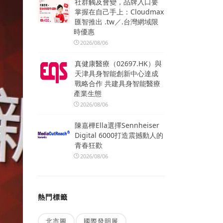
社群觸及會變，品牌入口要
掌握在自己手上：Cloudmax
匯智推出 .tw／.台灣網域限
時優惠
2026/08/06
真健康醫療（02697.HK）與
天津具身智能創新中心達成
戰略合作 共建具身智能醫療
產業生態
2026/08/06
陳嘉樺Ella選擇Sennheiser
Digital 6000打造震撼動人的
青春狂歡
2026/08/06
熱門標籤
北市圖
國際發明展