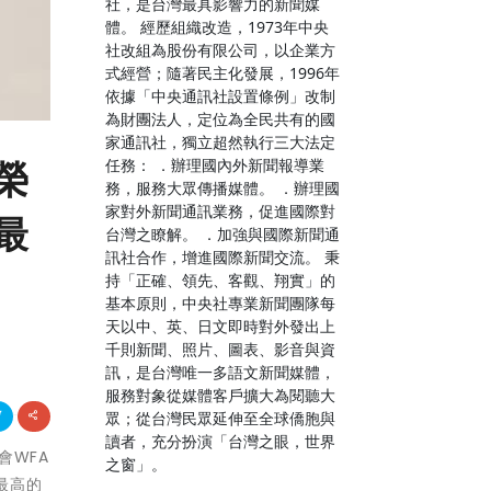
社，是台灣最具影響力的新聞媒
體。 經歷組織改造，1973年中央
社改組為股份有限公司，以企業方
式經營；隨著民主化發展，1996年
依據「中央通訊社設置條例」改制
為財團法人，定位為全民共有的國
家通訊社，獨立超然執行三大法定
任務： ．辦理國內外新聞報導業
榮
務，服務大眾傳播媒體。 ．辦理國
家對外新聞通訊業務，促進國際對
最
台灣之瞭解。 ．加強與國際新聞通
訊社合作，增進國際新聞交流。 秉
持「正確、領先、客觀、翔實」的
基本原則，中央社專業新聞團隊每
天以中、英、日文即時對外發出上
千則新聞、照片、圖表、影音與資
訊，是台灣唯一多語文新聞媒體，
服務對象從媒體客戶擴大為閱聽大
眾；從台灣民眾延伸至全球僑胞與
讀者，充分扮演「台灣之眼，世界
會WFA
之窗」。
最高的