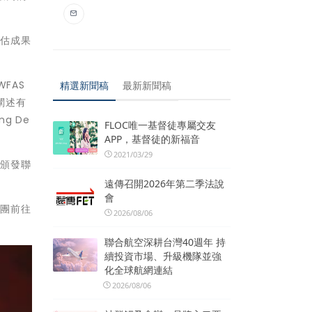
評估成果
FAS
精選新聞稿
最新新聞稿
闡述有
ng De
FLOC唯一基督徒專屬交友
APP，基督徒的新福音
2021/03/29
別頒發聯
遠傳召開2026年第二季法說
會
灣團前往
2026/08/06
聯合航空深耕台灣40週年 持
續投資市場、升級機隊並強
化全球航網連結
2026/08/06