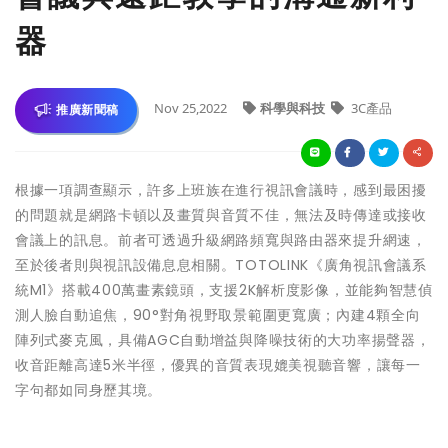
器
Nov 25,2022
科學與科技
3C產品
推廣新聞稿
根據一項調查顯示，許多上班族在進行視訊會議時，感到最困擾
的問題就是網路卡頓以及畫質與音質不佳，無法及時傳達或接收
會議上的訊息。前者可透過升級網路頻寬與路由器來提升網速，
至於後者則與視訊設備息息相關。TOTOLINK《廣角視訊會議系
統M1》搭載400萬畫素鏡頭，支援2K解析度影像，並能夠智慧偵
測人臉自動追焦，90°對角視野取景範圍更寬廣；內建4顆全向
陣列式麥克風，具備AGC自動增益與降噪技術的大功率揚聲器，
收音距離高達5米半徑，優異的音質表現媲美視聽音響，讓每一
字句都如同身歷其境。