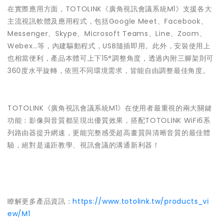
在實際應用方面，TOTOLINK《廣角視訊會議系統M1》支援各大
主流視訊軟體及應用程式，包括Google Meet、Facebook、
Messenger、Skype、Microsoft Teams、Line、Zoom、
Webex…等，內建驅動程式，USB隨插即用。此外，安裝使用上
也相當便利，產品本體可上下15°調整角度，透過內附三腳架則可
360度水平旋轉，依照不同環境需求，皆能自由調整最佳角度。
TOTOLINK《廣角視訊會議系統M1》在使用者最重視的兩大關鍵
功能：影像與音質都呈現出優質效果，搭配TOTOLINK WiFi6系
列路由器提升網速，更能完整感受超高畫質與清晰音質的最佳體
驗，絕對是遠距教學、視訊會議的溝通新利器！
瞭解更多產品資訊：
https://www.totolink.tw/products_vi
ew/M1