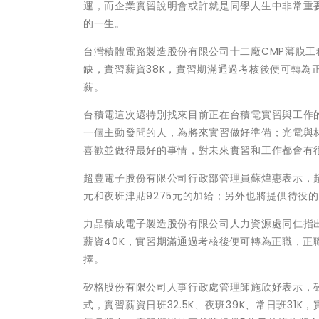
運，而企業實習說明會或許就是同學人生中非常重
的一生。
台灣積體電路製造股份有限公司十二廠CMP薄膜工
缺，實習薪資38K，實習期滿通過考核後便可轉為
薪。
台積電這次還特別找來目前正在台積電實習與工作
一個主動發問的人，為將來實習做好準備；光電與
喜歡並做得最好的事情，對未來實習和工作都會有
超豐電子股份有限公司行政部管理員蘇煒惠表示，超豐
元和夜班津貼9275元的加給；另外也將提供待役的畢
力晶積成電子製造股份有限公司人力資源處同仁指出
薪資40K，實習期滿通過考核後便可轉為正職，正
擇。
矽格股份有限公司人事行政處管理師施欣妤表示，矽
式，實習薪資日班32.5K、夜班39K、常日班31