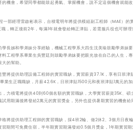
要的機會，希望同學都能鼓起勇氣、掌握機會，說不定這個機會就能
程一部經理雷啟彬表示，台積電明年將提供模組副工程師（MAE）的
正職，轉正後前2年，每滿1年就會發給轉正津貼，若需服兵役也可辦理
的學長姊和學弟妹分享經驗，機械工程學系大四生沈美瑜鼓勵學弟妹
材料工程學系畢業生吳豐廷則鼓勵學弟妹要把眼光放在自己的人生，
很大的幫助。
將提供助理設備工程師的實習職缺，實習薪資37.1K，享有日班津貼1
業生正職職缺，月薪42.6K，日班津貼1500元和夜班津貼1萬元的
，力積電將提供40到60個名額的實習職缺，大學實習薪資35K、碩
職試用期滿後將發給2萬元的實習獎金，另外也提供暑期實習的機會給
格將提供助理工程師的實習職缺，採4班2輪、做2休2、3個月日夜
K，實習期間可免費住宿，半年期實習期滿發給0.5個月獎金，1年期實習期