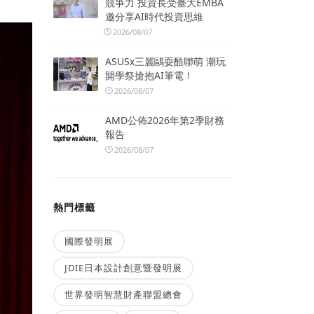
競爭力 投資長受臺大EMBA
邀分享AI時代投資思維
2026/08/07
ASUSx三麗鷗耍酷聯萌 潮玩
開學祭搶抱AI筆電！
2026/08/07
AMD公佈2026年第2季財務
報告
2026/08/07
熱門標籤
國際發明展
JDIE日本設計創意暨發明展
世界發明智慧財產聯盟總會