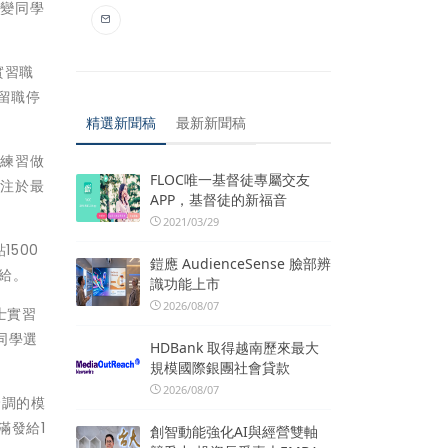
改變同學
實習職
留職停
精選新聞稿
最新新聞稿
要練習做
FLOC唯一基督徒專屬交友
專注於最
APP，基督徒的新福音
2021/03/29
500
鎧應 AudienceSense 臉部辨
加給。
識功能上市
2026/08/07
士實習
同學選
HDBank 取得越南歷來最大
規模國際銀團社會貸款
2026/08/07
輪調的模
滿發給1
創智動能強化AI與經營雙軸