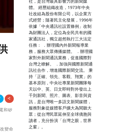
社，是台灣最具影響力的新聞媒
體。 經歷組織改造，1973年中央
社改組為股份有限公司，以企業方
式經營；隨著民主化發展，1996年
依據「中央通訊社設置條例」改制
為財團法人，定位為全民共有的國
家通訊社，獨立超然執行三大法定
任務： ．辦理國內外新聞報導業
供
務，服務大眾傳播媒體。 ．辦理國
家對外新聞通訊業務，促進國際對
台灣之瞭解。 ．加強與國際新聞通
訊社合作，增進國際新聞交流。 秉
持「正確、領先、客觀、翔實」的
基本原則，中央社專業新聞團隊每
天以中、英、日文即時對外發出上
千則新聞、照片、圖表、影音與資
訊，是台灣唯一多語文新聞媒體，
服務對象從媒體客戶擴大為閱聽大
積電和矽
眾；從台灣民眾延伸至全球僑胞與
讀者，充分扮演「台灣之眼，世界
之窗」。
能改變命