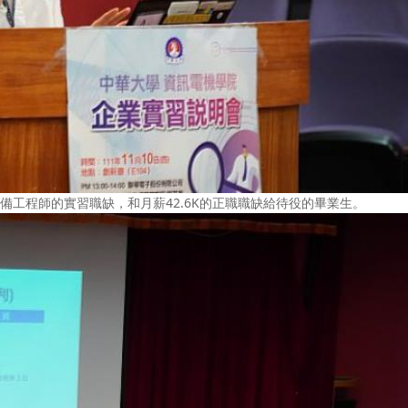
設備工程師的實習職缺，和月薪42.6K的正職職缺給待役的畢業生。