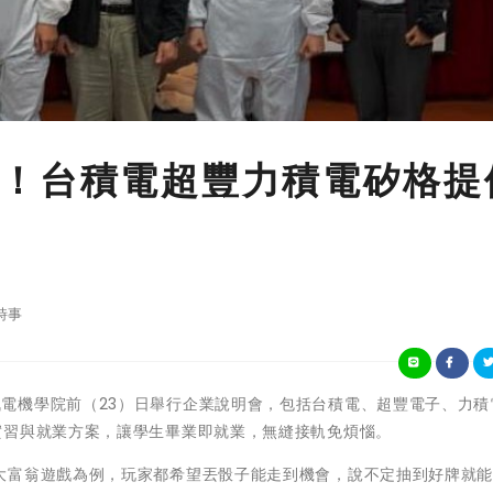
！台積電超豐力積電矽格提
時事
中華大學資訊電機學院前（23）日舉行企業說明會，包括台積電、超豐電子、力
實習與就業方案，讓學生畢業即就業，無縫接軌免煩惱。
大富翁遊戲為例，玩家都希望丟骰子能走到機會，說不定抽到好牌就