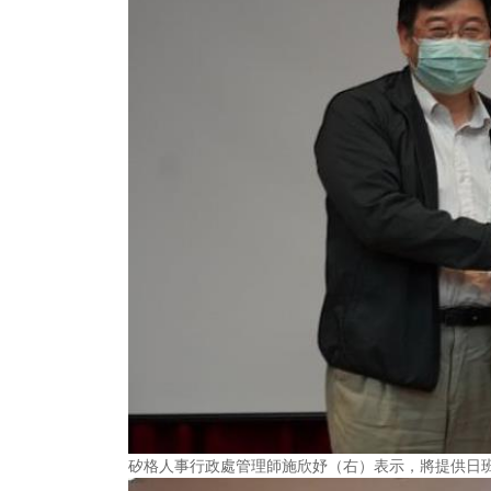
矽格人事行政處管理師施欣妤（右）表示，將提供日班32